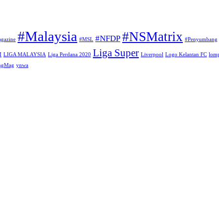
#Malaysia
#NSMatrix
#NFDP
gazine
#MSL
#Penyumbang
Liga Super
M
LIGA MALAYSIA
Liga Perdana 2020
Liverpool
Logo Kelantan FC
lomp
angMag
ynwa