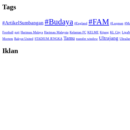
Tags
#Budaya
#FAM
#ArtikelSumbangan
#England
#Luqman
#Ma
Football
gaji
Harimau Malaya
Harimau Malaysia
Kelantan FC
KELME
Kijang
KL City
Liga
Tamu
Ultrajang
Mortem
Rakyat United
STADIUM JENGKA
transfer window
UltraJ
Iklan