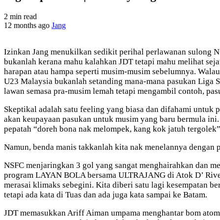
2 min read
12 months ago
Jang
Izinkan Jang menukilkan sedikit perihal perlawanan sulong
bukanlah kerana mahu kalahkan JDT tetapi mahu melihat seja
harapan atau hampa seperti musim-musim sebelumnya. Walau
U23 Malaysia bukanlah setanding mana-mana pasukan Liga Su
lawan semasa pra-musim lemah tetapi mengambil contoh, pas
Skeptikal adalah satu feeling yang biasa dan difahami unt
akan keupayaan pasukan untuk musim yang baru bermula ini.
pepatah “doreh bona nak melompek, kang kok jatuh tergolek”
Namun, benda manis takkanlah kita nak menelannya dengan pa
NSFC menjaringkan 3 gol yang sangat menghairahkan dan me
program LAYAN BOLA bersama ULTRAJANG di Atok D’ River sem
merasai klimaks sebegini. Kita diberi satu lagi kesempatan b
tetapi ada kata di Tuas dan ada juga kata sampai ke Batam.
JDT memasukkan Ariff Aiman umpama menghantar bom atom. Ar