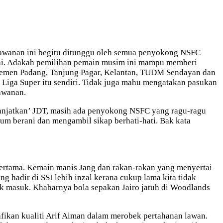
lawanan ini begitu ditunggu oleh semua penyokong NSFC
itai. Adakah pemilihan pemain musim ini mampu memberi
Semen Padang, Tanjung Pagar, Kelantan, TUDM Sendayan dan
Liga Super itu sendiri. Tidak juga mahu mengatakan pasukan
awanan.
ranjatkan’ JDT, masih ada penyokong NSFC yang ragu-ragu
m berani dan mengambil sikap berhati-hati. Bak kata
rtama. Kemain manis Jang dan rakan-rakan yang menyertai
adir di SSI lebih inzal kerana cukup lama kita tidak
dak masuk. Khabarnya bola sepakan Jairo jatuh di Woodlands
ikan kualiti Arif Aiman dalam merobek pertahanan lawan.