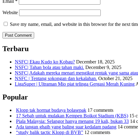
Email
*
Website
Save my name, email, and website in this browser for the next ti
Terbaru
NSFC| Ekau Kudo ko Kobau?
December 18, 2025
NSFC| Tahan bola atau tahan maki.
December 9, 2025
NSFC| Adakah mereka menari mengikut rentak yang sama atau s
NSFC | Tentang sokongan dan kekalahan.
October 21, 2025
LigaSuper | Ultraman Mio piat telinga Gergasi Merah Kuning
A
Popular
Klopp tak hormat budaya bolasepak
17 comments
17 Sebab untuk mulakan Kempen Boikot Stadium (KBS)
15 
Piala Malaysia: Selangor hanya menang 19 kali, bukan 33
14 
Ada tangan ghaib yang baling suar kedalam padang
14 comme
“study balik tactic Klopp di BVB”
12 comments