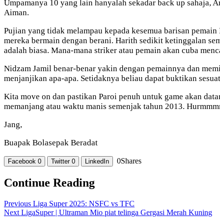
Umpamanya 10 yang lain hanyalah sekadar back up sahaja, Ari
Aiman.
Pujian yang tidak melampau kepada kesemua barisan pemain N
mereka bermain dengan berani. Harith sedikit ketinggalan s
adalah biasa. Mana-mana striker atau pemain akan cuba mencar
Nidzam Jamil benar-benar yakin dengan pemainnya dan memili
menjanjikan apa-apa. Setidaknya beliau dapat buktikan sesua
Kita move on dan pastikan Paroi penuh untuk game akan datan
memanjang atau waktu manis semenjak tahun 2013. Hurmmm
Jang,
Buapak Bolasepak Beradat
0
Shares
Facebook
0
Twitter
0
LinkedIn
Continue Reading
Previous
Liga Super 2025: NSFC vs TFC
Next
LigaSuper | Ultraman Mio piat telinga Gergasi Merah Kuning