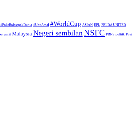
#WorldCup
#PolisBolasepakDunia
#UnitAmal
ASIAN
EPL
FELDA UNITED
NSFC
Negeri sembilan
Malaysia
at parti
PBNS
politik
Post