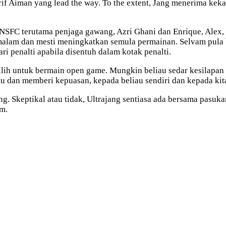
f Aiman yang lead the way. To the extent, Jang menerima keka
SFC terutama penjaga gawang, Azri Ghani dan Enrique, Alex, E
emalam dan mesti meningkatkan semula permainan. Selvam pula 
i penalti apabila disentuh dalam kotak penalti.
h untuk bermain open game. Mungkin beliau sedar kesilapan d
tu dan memberi kepuasan, kepada beliau sendiri dan kepada ki
g. Skeptikal atau tidak, Ultrajang sentiasa ada bersama pasuk
m.