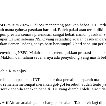
 NSFC musim 2025/26 di SSI menentang pasukan hebat JDT. Per
uh mana gahnya pasukan baru ini. Boleh pakai atau teruk dik
pun prestasi semasa pra-musim sangat hebat, namun pasukan 
per. Lawan sebenar NSFC yang setanding adalah pasukan dari 
ukan Semen Padang hanya baru berkumpul 7 hari sebelum perl
uk penyokong NSFC. Malah selepas menunjukkan prestasi ‘meme
 Maklum dan faham sebenarnya ada penyokong yang masih belu
.
hit. Kita enjoy!
mbuatkan pasukan JDT menukar dua pemain diseparuh masa pe
alam melompat meraikan gol-gol tersebut. Sudah tentu yang h
ersorak apabila sepakan penalti JDT yang diambil oleh Jairo ti
if Aiman adalah game changer semalam. Tak boleh lagi dinaf