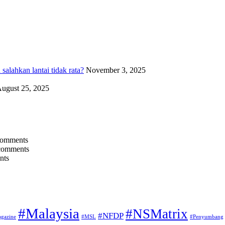
alahkan lantai tidak rata?
November 3, 2025
ugust 25, 2025
comments
comments
nts
#Malaysia
#NSMatrix
#NFDP
gazine
#MSL
#Penyumbang