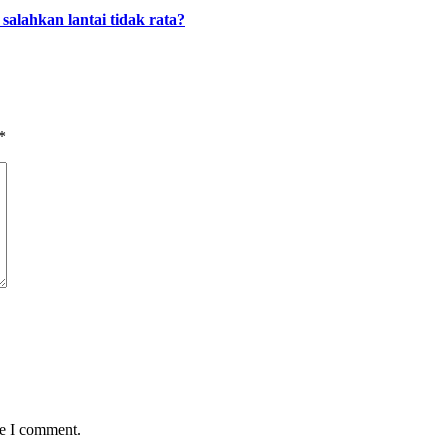
alahkan lantai tidak rata?
*
me I comment.