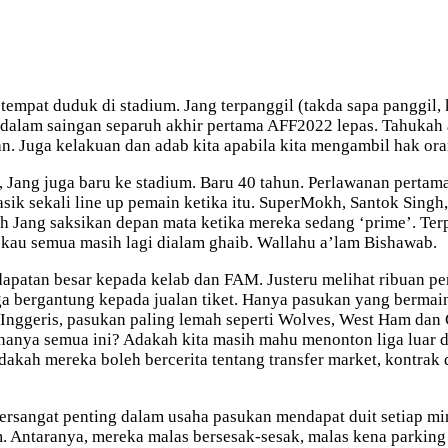
 tempat duduk di stadium. Jang terpanggil (takda sapa panggil
lam saingan separuh akhir pertama AFF2022 lepas. Tahukah and
n. Juga kelakuan dan adab kita apabila kita mengambil hak orang
i, Jang juga baru ke stadium. Baru 40 tahun. Perlawanan perta
klasik sekali line up pemain ketika itu. SuperMokh, Santok S
h Jang saksikan depan mata ketika mereka sedang ‘prime’. Ter
 kau semua masih lagi dialam ghaib. Wallahu a’lam Bishawab.
ndapatan besar kepada kelab dan FAM. Justeru melihat ribuan 
Liga bergantung kepada jualan tiket. Hanya pasukan yang berma
Inggeris, pasukan paling lemah seperti Wolves, West Ham dan
knanya semua ini? Adakah kita masih mahu menonton liga luar 
ah mereka boleh bercerita tentang transfer market, kontrak da
tersangat penting dalam usaha pasukan mendapat duit setiap mi
Antaranya, mereka malas bersesak-sesak, malas kena parking j