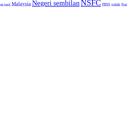
NSFC
Negeri sembilan
Malaysia
at parti
PBNS
politik
Post