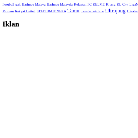
Football
gaji
Harimau Malaya
Harimau Malaysia
Kelantan FC
KELME
Kijang
KL City
Liga
Tamu
Ultrajang
Mortem
Rakyat United
STADIUM JENGKA
transfer window
UltraJ
Iklan