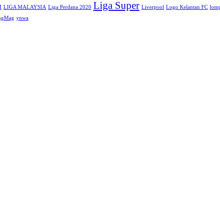
Liga Super
M
LIGA MALAYSIA
Liga Perdana 2020
Liverpool
Logo Kelantan FC
lomp
angMag
ynwa