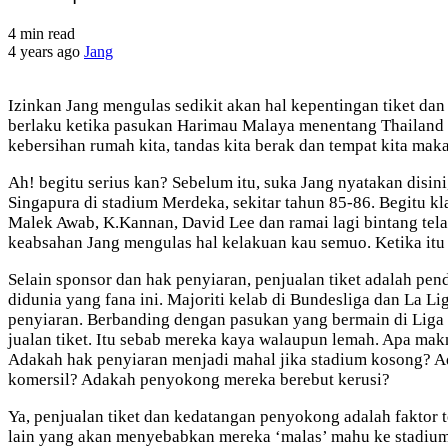
4 min read
4 years ago
Jang
Izinkan Jang mengulas sedikit akan hal kepentingan tiket dan
berlaku ketika pasukan Harimau Malaya menentang Thailand da
kebersihan rumah kita, tandas kita berak dan tempat kita maka
Ah! begitu serius kan? Sebelum itu, suka Jang nyatakan disin
Singapura di stadium Merdeka, sekitar tahun 85-86. Begitu 
Malek Awab, K.Kannan, David Lee dan ramai lagi bintang tela
keabsahan Jang mengulas hal kelakuan kau semuo. Ketika itu
Selain sponsor dan hak penyiaran, penjualan tiket adalah pe
didunia yang fana ini. Majoriti kelab di Bundesliga dan La 
penyiaran. Berbanding dengan pasukan yang bermain di Liga 
jualan tiket. Itu sebab mereka kaya walaupun lemah. Apa ma
Adakah hak penyiaran menjadi mahal jika stadium kosong? Adak
komersil? Adakah penyokong mereka berebut kerusi?
Ya, penjualan tiket dan kedatangan penyokong adalah faktor 
lain yang akan menyebabkan mereka ‘malas’ mahu ke stadium. 