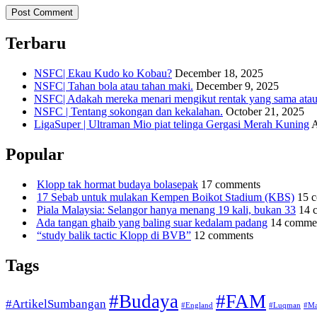
Terbaru
NSFC| Ekau Kudo ko Kobau?
December 18, 2025
NSFC| Tahan bola atau tahan maki.
December 9, 2025
NSFC| Adakah mereka menari mengikut rentak yang sama atau s
NSFC | Tentang sokongan dan kekalahan.
October 21, 2025
LigaSuper | Ultraman Mio piat telinga Gergasi Merah Kuning
A
Popular
Klopp tak hormat budaya bolasepak
17 comments
17 Sebab untuk mulakan Kempen Boikot Stadium (KBS)
15 
Piala Malaysia: Selangor hanya menang 19 kali, bukan 33
14 
Ada tangan ghaib yang baling suar kedalam padang
14 comme
“study balik tactic Klopp di BVB”
12 comments
Tags
#Budaya
#FAM
#ArtikelSumbangan
#England
#Luqman
#Ma