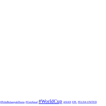
#WorldCup
#PolisBolasepakDunia
#UnitAmal
ASIAN
EPL
FELDA UNITED