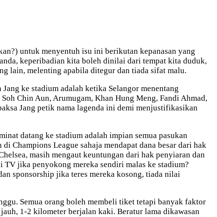
, kan?) untuk menyentuh isu ini berikutan kepanasan yang
a, keperibadian kita boleh dinilai dari tempat kita duduk,
 lain, melenting apabila ditegur dan tiada sifat malu.
ma Jang ke stadium adalah ketika Selangor menentang
ingh, Soh Chin Aun, Arumugam, Khan Hung Meng, Fandi Ahmad,
paksa Jang petik nama lagenda ini demi menjustifikasikan
peminat datang ke stadium adalah impian semua pasukan
in di Champions League sahaja mendapat dana besar dari hak
 Chelsea, masih mengaut keuntungan dari hak penyiaran dan
di TV jika penyokong mereka sendiri malas ke stadium?
n sponsorship jika teres mereka kosong, tiada nilai
nggu. Semua orang boleh membeli tiket tetapi banyak faktor
auh, 1-2 kilometer berjalan kaki. Beratur lama dikawasan