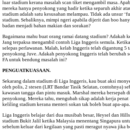
luar stadium kerana masalah scan tiket mengambil masa. Apab
mereka hanya penyokong yang hadir ketika separuh akhir atau
stadium adalah satu kesusahan melampau. Tidak ada unsur ‘f
stadium. Sebaliknya, mimpi ngeri apabila dijerit dan boo ha
badan menjadi bahan makian dan sorakan?
Bagaimana mahu buat orang ramai datang stadium? Adakah ken
Jang terpaksa mengambil contoh Liga Inggeris semula. Ketik
selepas perlawanan. Malah, kelab Inggeris telah digantung 5
penyokong Juve. Adakah penyokong Inggeris telah berubah se
FA untuk bendung masalah ini?
PENGUATKUASAAN.
Sekarang dalam stadium di Liga Inggeris, kau buat aksi mon
oleh polis, 2 stesen (LRT Bandar Tasik Selatan, contohnya) s
kawasan tangga dan pintu masuk. Marshal mereka bersepa
penyokong. Mereka tahu, mengubah sikap adalah kerja penat 
keliling stadium kerana menteri sokan tak boleh buat apa-ap
Liga Inggeris belajar dari dua musibah besar, Heysel dan Hi
stadium Bukit Jalil ketika Malaysia menentang Singapura unt
sebelum keluar dari kegilaan yang pasti meragut nyawa jika 