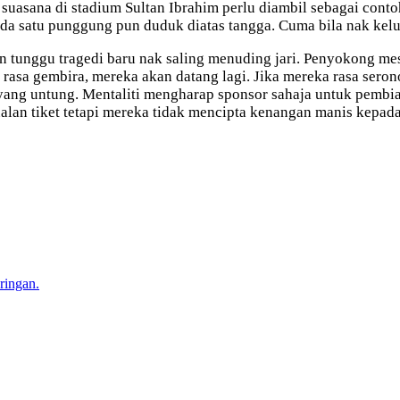
 suasana di stadium Sultan Ibrahim perlu diambil sebagai cont
da satu punggung pun duduk diatas tangga. Cuma bila nak kelua
gan tunggu tragedi baru nak saling menuding jari. Penyokong m
a rasa gembira, mereka akan datang lagi. Jika mereka rasa sero
a yang untung. Mentaliti mengharap sponsor sahaja untuk pembi
alan tiket tetapi mereka tidak mencipta kenangan manis kepad
ringan.