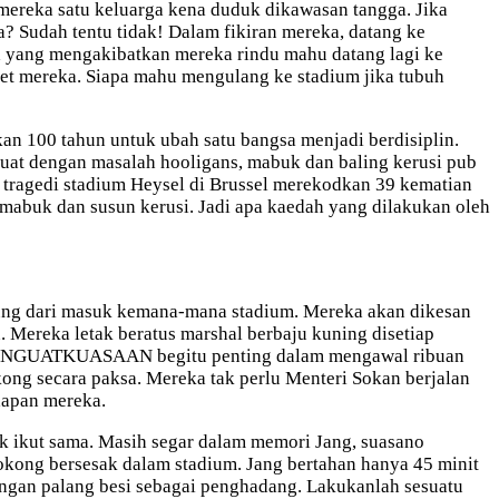
mereka satu keluarga kena duduk dikawasan tangga. Jika
? Sudah tentu tidak! Dalam fikiran mereka, datang ke
a yang mengakibatkan mereka rindu mahu datang lagi ke
ket mereka. Siapa mahu mengulang ke stadium jika tubuh
n 100 tahun untuk ubah satu bangsa menjadi berdisiplin.
uat dengan masalah hooligans, mabuk dan baling kerusi pub
a tragedi stadium Heysel di Brussel merekodkan 39 kematian
mabuk dan susun kerusi. Jadi apa kaedah yang dilakukan oleh
ntung dari masuk kemana-mana stadium. Mereka akan dikesan
. Mereka letak beratus marshal berbaju kuning disetiap
 PENGUATKUASAAN begitu penting dalam mengawal ribuan
ong secara paksa. Mereka tak perlu Menteri Sokan berjalan
dapan mereka.
ak ikut sama. Masih segar dalam memori Jang, suasano
okong bersesak dalam stadium. Jang bertahan hanya 45 minit
dengan palang besi sebagai penghadang. Lakukanlah sesuatu