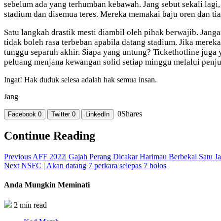
sebelum ada yang terhumban kebawah. Jang sebut sekali lagi,
stadium dan disemua teres. Mereka memakai baju oren dan tia
Satu langkah drastik mesti diambil oleh pihak berwajib. Jan
tidak boleh rasa terbeban apabila datang stadium. Jika merek
tunggu separuh akhir. Siapa yang untung? Tickethotline jug
peluang menjana kewangan solid setiap minggu melalui penju
Ingat! Hak duduk selesa adalah hak semua insan.
Jang
0
Shares
Facebook
0
Twitter
0
LinkedIn
Continue Reading
Previous
AFF 2022| Gajah Perang Dicakar Harimau Berbekal Satu Ja
Next
NSFC | Akan datang 7 perkara selepas 7 bolos
Anda Mungkin Meminati
2 min read