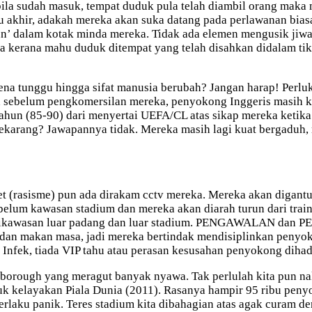
ila sudah masuk, tempat duduk pula telah diambil orang maka 
 akhir, adakah mereka akan suka datang pada perlawanan biasa
un’ dalam kotak minda mereka. Tidak ada elemen mengusik jiw
nya kerana mahu duduk ditempat yang telah disahkan didalam ti
a tunggu hingga sifat manusia berubah? Jangan harap! Perluka
a sebelum pengkomersilan mereka, penyokong Inggeris masih k
 tahun (85-90) dari menyertai UEFA/CL atas sikap mereka ketik
karang? Jawapannya tidak. Mereka masih lagi kuat bergaduh, 
yet (rasisme) pun ada dirakam cctv mereka. Mereka akan diga
ebelum kawasan stadium dan mereka akan diarah turun dari train
h dikawasan luar padang dan luar stadium. PENGAWALAN dan
dan makan masa, jadi mereka bertindak mendisiplinkan penyok
a. Infek, tiada VIP tahu atau perasan kesusahan penyokong diha
llsborough yang meragut banyak nyawa. Tak perlulah kita pun n
uk kelayakan Piala Dunia (2011). Rasanya hampir 95 ribu peny
berlaku panik. Teres stadium kita dibahagian atas agak curam 