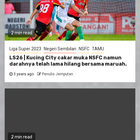
2 min read
Liga Super 2023
Negeri Sembilan
NSFC
TAMU
LS26 | Kucing City cakar muka NSFC namun
darahnya telah lama hilang bersama maruah.
3 years ago
Penulis Jemputan
2 min read