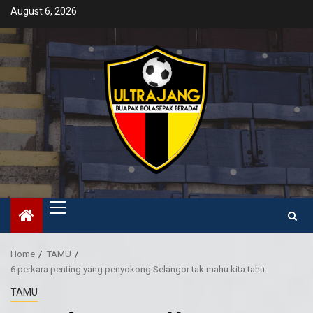
Skip
August 6, 2026
to
content
Primary
Menu
Home
TAMU
6 perkara penting yang penyokong Selangor tak mahu kita tahu.
TAMU