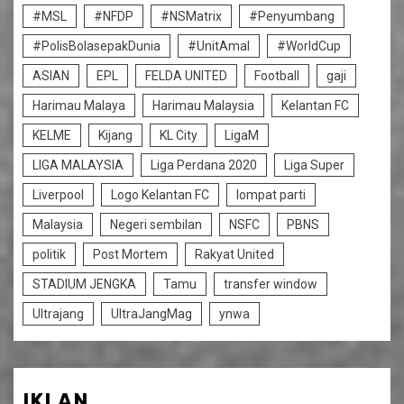
#MSL
#NFDP
#NSMatrix
#Penyumbang
#PolisBolasepakDunia
#UnitAmal
#WorldCup
ASIAN
EPL
FELDA UNITED
Football
gaji
Harimau Malaya
Harimau Malaysia
Kelantan FC
KELME
Kijang
KL City
LigaM
LIGA MALAYSIA
Liga Perdana 2020
Liga Super
Liverpool
Logo Kelantan FC
lompat parti
Malaysia
Negeri sembilan
NSFC
PBNS
politik
Post Mortem
Rakyat United
STADIUM JENGKA
Tamu
transfer window
Ultrajang
UltraJangMag
ynwa
IKLAN