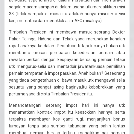
berkuasa sepenuhnya di dalam Persatuan dan memalitkan
segala macam sampah di dalam usaha utk merealitikan misi
33 (tidak nampak di masa itu adakah punya misi serta visi
lain, merentasi dan menakluk asia-AFC misalnya).
Timbalan Presiden ini membawa masuk seorang Doktor
Pakar Telinga, Hidung dan Tekak yang merupakan kenalan
rapat anaknya ke dalam Persatuan tetapi lucunya bukan utk
membantu urusan perubatan kecederaan pemain atau
rawatan berkait dengan keupayaan bersaing pemain tetapi
utk mengurus-selia dan mentadbir jawatankuasa pemilihan
pemain tempatan & impot pasukan. Aneh bukan? Seseorang
yang tiada pengetahuan di bawa masuk utk mengawal selia
sesuatu yang sangat asing baginya.Itu kebobrokkan yang
pertama yang di cipta Timbalan Presiden itu.
Menandatangani seorang impot hari ini hanya utk
menamatkan kontrak impot itu keesokkan harinya serta
terpaksa membayar kos ganti rugi, menjanjikan bonus
lumayan tanpa ada sumber tabungan yang sahih lantas
membuat pemain berasa tertipu, menaikkan gaji pemain