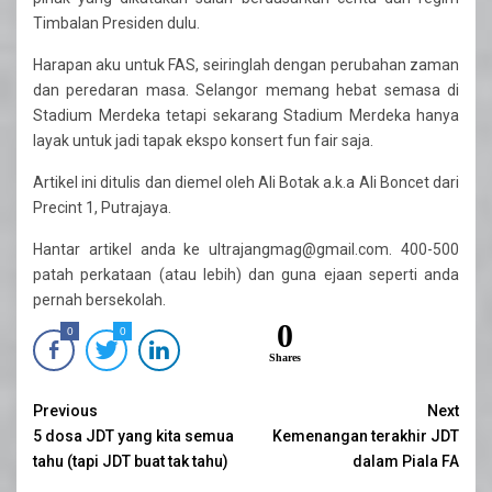
Timbalan Presiden dulu.
Harapan aku untuk FAS, seiringlah dengan perubahan zaman
dan peredaran masa. Selangor memang hebat semasa di
Stadium Merdeka tetapi sekarang Stadium Merdeka hanya
layak untuk jadi tapak ekspo konsert fun fair saja.
Artikel ini ditulis dan diemel oleh Ali Botak a.k.a Ali Boncet dari
Precint 1, Putrajaya.
Hantar artikel anda ke ultrajangmag@gmail.com. 400-500
patah perkataan (atau lebih) dan guna ejaan seperti anda
pernah bersekolah.
0
0
0
Shares
Continue
Previous
Next
5 dosa JDT yang kita semua
Kemenangan terakhir JDT
Reading
tahu (tapi JDT buat tak tahu)
dalam Piala FA