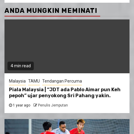
ANDA MUNGKIN MEMINATI
4 min read
Malaysia
TAMU
Tendangan Percuma
Piala Malaysia | “JDT ada Pablo Aimar pun Keh
pepoh” ujar penyokong Sri Pahang yakin.
1 year ago
Penulis Jemputan