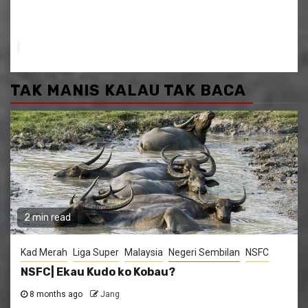
TAK MANIS KALAU TAK BACA
2 min read
Kad Merah
Liga Super
Malaysia
Negeri Sembilan
NSFC
NSFC| Ekau Kudo ko Kobau?
8 months ago
Jang