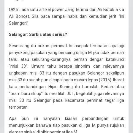
OK! Ini ada satu artikel power Jang terima dari Ali Botak a.k.a
Ali Boncet. Sila baca sampai habis dan kemudian jerit “Ini
Selangor!”
Selangor: Sarkis atau serius?
Seseorang itu bukan peminat bolasepak tempatan apalagi
penyokong pasukan yang bersaing di liga M jika tidak pernah
tahu atau sekurang-kurangnya pernah dengar katakunci
“misi 33”. Umum tahu betapa sinonim dan relevannya
ungkapan misi 33 itu dengan pasukan Selangor sekalipun
misi 33 itu sudah pun dicapai pada musim lepas (2015). Ibarat
kata perbandingan Hijau Kuning itu haruslah Kedah atau
“team baru nk up” itu mestilah JDT, begitulah juga relevannya
misi 33 itu Selangor pada kacamata peminat tegar liga
tempatan.
Apa pun ini hanyalah kiasan perbandingan untuk
menunjukkan bahawa tiap pasukan di liga M punya rujukan
elemen sinikal di bibir peminat liga M.