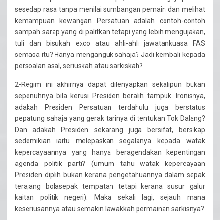
sesedap rasa tanpa menilai sumbangan pemain dan melihat
kemampuan kewangan Persatuan adalah contoh-contoh
sampah sarap yang di palitkan tetapi yang lebih mengujakan,
tuli dan bisukah exco atau ahli-ahli jawatankuasa FAS
semasa itu? Hanya menganguk sahaja? Jadi kembali kepada
persoalan asal, seriuskah atau sarkiskah?
2-Regim ini akhirnya dapat dilenyapkan sekalipun bukan
sepenuhnya bila kerusi Presiden beralih tampuk. Ironisnya,
adakah Presiden Persatuan terdahulu juga berstatus
pepatung sahaja yang gerak tarinya di tentukan Tok Dalang?
Dan adakah Presiden sekarang juga bersifat, bersikap
sedemikian iaitu melepaskan segalanya kepada watak
kepercayaannya yang hanya beragendakan kepentingan
agenda politik parti? (umum tahu watak kepercayaan
Presiden diplih bukan kerana pengetahuannya dalam sepak
terajang bolasepak tempatan tetapi kerana susur galur
kaitan politik negeri). Maka sekali lagi, sejauh mana
keseriusannya atau semakin lawakkah permainan sarkisnya?