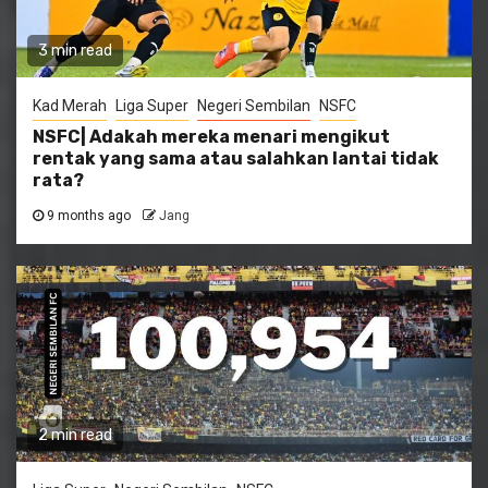
3 min read
Kad Merah
Liga Super
Negeri Sembilan
NSFC
NSFC| Adakah mereka menari mengikut
rentak yang sama atau salahkan lantai tidak
rata?
9 months ago
Jang
2 min read