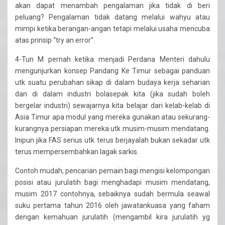
akan dapat menambah pengalaman jika tidak di beri
peluang? Pengalaman tidak datang melalui wahyu atau
mimpi ketika berangan-angan tetapi melalui usaha mencuba
atas prinsip “try an error”.
4-Tun M pernah ketika menjadi Perdana Menteri dahulu
mengunjurkan konsep Pandang Ke Timur sebagai panduan
utk suatu perubahan sikap di dalam budaya kerja seharian
dan di dalam industri bolasepak kita (jika sudah boleh
bergelar industri) sewajarnya kita belajar dari kelab-kelab di
Asia Timur apa modul yang mereka gunakan atau sekurang-
kurangnya persiapan mereka utk musim-musim mendatang.
Inipun jika FAS serius utk terus berjayalah bukan sekadar utk
terus mempersembahkan lagak sarkis.
Contoh mudah, pencarian pemain bagi mengisi kelompongan
posisi atau jurulatih bagi menghadapi musim mendatang,
musim 2017 contohnya, sebaiknya sudah bermula seawal
suku pertama tahun 2016 oleh jawatankuasa yang faham
dengan kemahuan jurulatih (mengambil kira jurulatih yg