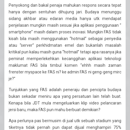
Penyokong dan bakal penaja mahukan respons secara tepat
hanya dengan sentuhan dihujung jari. Budaya menunggu
sidang akhbar atau edaran media hanya utk mendapat
penjelasan mungkin masih sesuai jika aplikasi penggunaan ”
smartphone” masih dalam proses inovasi. Mungkin FAS tidak
kisah bila masih menggunakan “hotmail” sebagai penyedia
atau “server” perkhidmatan emel dan bukanlah masalah
kritikal pun kalau masih guna “hotmail” tetapi apa rasanya jika
peminat memperlekehkan kecanggihan aplikasi teknologi
maklumat FAS bila timbul komen “ehhh masih zaman
frenster myspace ke FAS ni? ke admin FAS ni geng-geng mirc
je?”
Tunjukkan yang FAS adalah peneraju dan pencipta budaya
bukan sekadar meniru apa yang persatuan lain telah buat.
Kenapa bila JDT mula mengeluarkan klip video pelancaran
jersi baru, maka FAS pun mahu berbuat demikian?
Apa perlunya pas bermusim di jual utk sebuah stadium yang
tiketnya tidak pernah pun dapat dijual menghampiri 75%