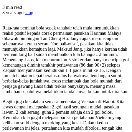
3 min read
8 years ago
Jang
Rata-rata peminat bola sepak tanahair telah mula menunjukkan
reaksi positif kepada corak permainan pasukan Harimau Malaya
dibawah bimbingan Tan Cheng Ho. Ianya agak merunsingkan
sebenarnya kerana secara ‘football-wise’, pasukan kita tidak
menunjukkan kemajuan lagi. Maksud Jang, jika hanya kerana tidak
bermain long ball sudah membuatkan kita bahagia…hmmmm.
Menentang Laos, kita menurunkan 5 striker dan hanya mencipta gol
kemenangan diminit terakhir perlawanan (86 dan 90+2) selepas
Zaquan menyamakan kedudukan 1-1 pada minit ke 15. Dengan
jumlah hantaran tepat beratus-ratus banyaknya, tendangan sudut
berbelas-belas jumlahnya, cross melambak dan bola muntah dari
penjaga gawang Laos tidak terkira banyaknya, menang masa
tambahan sepatutnya melahirkan tanda tanya, bukan untuk diraikan.
Begitu juga kekalahan semasa menentang Vietnam di Hanoi. Kita
tewas dengan melepaskan 2 gol hasil serangan mudah pasukan
lawan. 2 kali serang, guna 2 pemain sahaja dan 2 gol bolos.
Kemudian kita gagal melepasi barisan pertahanan Vietnam yang
kelihatan solid dengan marking yang ketat. Dalam kedua
perlawanan ini jelas, pertahanan kita mudah dibolosi, tengah kita