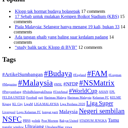
Klopp tak hormat budaya bolasepak
17 comments
17 Sebab untuk mulakan Kempen Boikot Stadium (KBS)
15
comments
Piala Malaysia: Selangor hanya menang 19 kali, bukan 33
14
comments
Ada tangan ghaib yang baling suar kedalam padang
14
comments
“study balik tactic Klopp di BVB”
12 comments
Tags
#Budaya
#FAM
#ArtikelSumbangan
#England
#Luqman
#Malaysia
#NSMatrix
#NFDP
#Magazine
#MSL
#WorldCup
#Penyumbang
#PolisBolasepakDunia
#UnitAmal
ASIAN
EPL
FELDA UNITED
Football
gaji
Harimau Malaya
Harimau Malaysia
Kelantan FC
KELME
Liga Super
Kijang
KL City
LigaM
LIGA MALAYSIA
Liga Perdana 2020
Negeri sembilan
Malaysia
Liverpool
Logo Kelantan FC
lompat parti
NSFC
Tamu
PBNS
politik
Post Mortem
Rakyat United
STADIUM JENGKA
Ultrajang
transfer window
UltraJangMag
ynwa