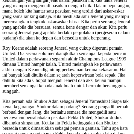
kekurangan yang sangat jelas dalam pasukan ini; kita tiada Jeneral
yang mampu mengemudi pasukan dengan baik. Dalam peperangan,
mana boleh kita hantar satu pasukan yang terdiri dari askar-askar
yang sama ranking sahaja. Kita mesti ada satu Jeneral yang mampu
meremangkan tengkuk askar-askar biasa. Kita perlu seorang Jeneral
yang apabila dia bersuara, semua kene dengar dan akur. Kita perlu
seorang Jeneral yang apabila berlaku pergolakan (pergeseran dalam
padang) dia akan ke depan dan bersedia untuk berperang.
Roy Keane adalah seorang Jeneral yang cukup digeruni pemain
United. Dia secara solo membangkitkan semangat kepada pemain
United dalam perlawanan separuh akhir Champions League 1999
dimana United hampir kalah. United melangkah ke perlawanan
akhir dengan Keane digantung perlawanan kerana kekasaran. Hal
ini banyak kali ditulis dalam sejarah keperwiraan bola sepak. Jika
dahulu kita ada Chopot menjadi Jeneral dan aksi beliau mampu
memberi semangat kepada anak buah untuk bermain bersungguh-
sungguh.
Kita pernah ada Shukor Adan sebagai Jeneral Yamashita! Siapa tak
kenal kegarangan Shukor dalam padang? Seorang pengadil pernah
berbual dengan Jang, dia beritahu semasa dia mengadili satu
perlawanan persahabatan pasukan Felda United, Shukor duduk
dibangku simpanan. Ketika itu Felda ketinggalan dan Shukor
bersedia untuk dimasukkan sebagai pemain gantian. Tahu apa kata
seorang pemain pertahanan Felda kepada rakan-rakan lain dalam