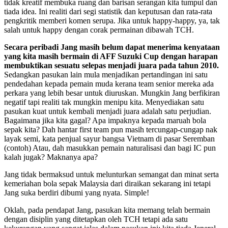
tidak kreatif membuka ruang dan barisan serangan kita tumpul dan
tiada idea. Ini realiti dari segi statistik dan keputusan dan rata-rata
pengkritik memberi komen serupa. Jika untuk happy-happy, ya, tak
salah untuk happy dengan corak permainan dibawah TCH.
Secara peribadi Jang masih belum dapat menerima kenyataan
yang kita masih bermain di AFF Suzuki Cup dengan harapan
membuktikan sesuatu selepas menjadi juara pada tahun 2010.
Sedangkan pasukan lain mula menjadikan pertandingan ini satu
pendedahan kepada pemain muda kerana team senior mereka ada
perkara yang lebih besar untuk diuruskan. Mungkin Jang berfikiran
negatif tapi realiti tak mungkin menipu kita. Menyediakan satu
pasukan kuat untuk kembali menjadi juara adalah satu perjudian.
Bagaimana jika kita gagal? Apa impaknya kepada maruah bola
sepak kita? Dah hantar first team pun masih tercungap-cungap nak
layak semi, kata penjual sayur bangsa Vietnam di pasar Seremban
(contoh) Atau, dah masukkan pemain naturalisasi dan bagi IC pun
kalah jugak? Maknanya apa?
Jang tidak bermaksud untuk melunturkan semangat dan minat serta
kemeriahan bola sepak Malaysia dari diraikan sekarang ini tetapi
Jang suka berdiri dibumi yang nyata. Simple!
Oklah, pada pendapat Jang, pasukan kita memang telah bermain
dengan disiplin yang ditetapkan oleh TCH tetapi ada satu