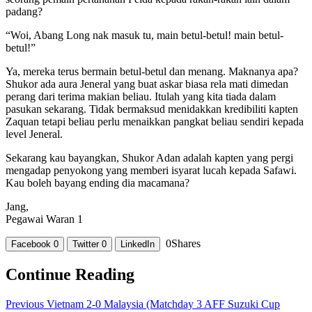
padang?
“Woi, Abang Long nak masuk tu, main betul-betul! main betul-
betul!”
Ya, mereka terus bermain betul-betul dan menang. Maknanya apa?
Shukor ada aura Jeneral yang buat askar biasa rela mati dimedan
perang dari terima makian beliau. Itulah yang kita tiada dalam
pasukan sekarang. Tidak bermaksud menidakkan kredibiliti kapten
Zaquan tetapi beliau perlu menaikkan pangkat beliau sendiri kepada
level Jeneral.
Sekarang kau bayangkan, Shukor Adan adalah kapten yang pergi
mengadap penyokong yang memberi isyarat lucah kepada Safawi.
Kau boleh bayang ending dia macamana?
Jang,
Pegawai Waran 1
0
Shares
Facebook
0
Twitter
0
LinkedIn
Continue Reading
Previous
Vietnam 2-0 Malaysia (Matchday 3 AFF Suzuki Cup