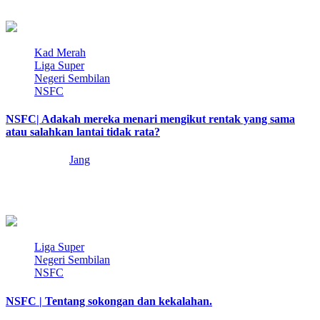
memaki dan maki juga tiada…
3 min read
Kad Merah
Liga Super
Negeri Sembilan
NSFC
NSFC| Adakah mereka menari mengikut rentak yang sama
atau salahkan lantai tidak rata?
9 months ago
Jang
Bergetar jiwa Jang yang bersih dan lembut ini melihat prestasi
pasukan NSFC bagaikan Yo-Yo yang…
2 min read
Liga Super
Negeri Sembilan
NSFC
NSFC | Tentang sokongan dan kekalahan.