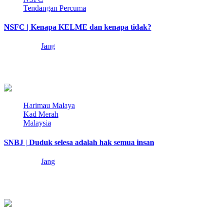
Tendangan Percuma
NSFC | Kenapa KELME dan kenapa tidak?
3 years ago
Jang
Sebagai lelaki budiman yang berjiwa lembut, Jang terpanggil untuk
memberi pandangan mengenai jersi Kelme NSFC…
4 min read
Harimau Malaya
Kad Merah
Malaysia
SNBJ | Duduk selesa adalah hak semua insan
4 years ago
Jang
Izinkan Jang mengulas sedikit akan hal kepentingan tiket dan tempat
duduk di stadium. Jang terpanggil…
2 min read