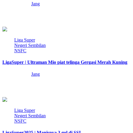
10 months ago
Jang
25,500 pasang mata menjadi saksi kepada detik yang pedih buat
seluruh keluarga bola sepak Negeri…
2 min read
Liga Super
Negeri Sembilan
NSFC
LigaSuper | Ultraman Mio piat telinga Gergasi Merah Kuning
12 months ago
Jang
Jang sampai ke stadium Paroi semalam sekitar jam 6 petang dengan
perasaan sebak bercampur geram….
2 min read
Liga Super
Negeri Sembilan
NSFC
LigaSuper2025 | Manisnya 3 gol di SSI…