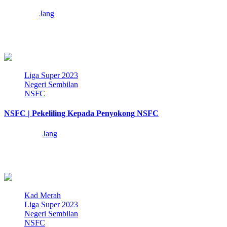
1 year ago
Jang
Derita kita musim ini telah berakhir apabila pengadil meniup wisel
penamat Liga Super 2024/25 di…
4 min read
Liga Super 2023
Negeri Sembilan
NSFC
NSFC | Pekeliling Kepada Penyokong NSFC
3 years ago
Jang
Sebagai penyokong sebuah pasukan bola sepak yang bermaruah,
berjati diri dan bertulang belakang, kita semuo…
3 min read
Kad Merah
Liga Super 2023
Negeri Sembilan
NSFC