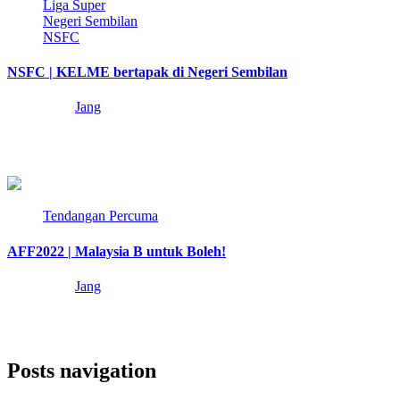
Liga Super
Negeri Sembilan
NSFC
NSFC | KELME bertapak di Negeri Sembilan
4 years ago
Jang
Tak sabar nak mulakan musim baharu Liga Malaysia 2023? Tenang
anak muda! Biar Jang bawa…
2 min read
Tendangan Percuma
AFF2022 | Malaysia B untuk Boleh!
4 years ago
Jang
Malaysia adalah Malaysia. Tanah tumpahnya darah kita semua.
Tanah untuk kita berpijak dan tersungkur bersama….
Posts navigation