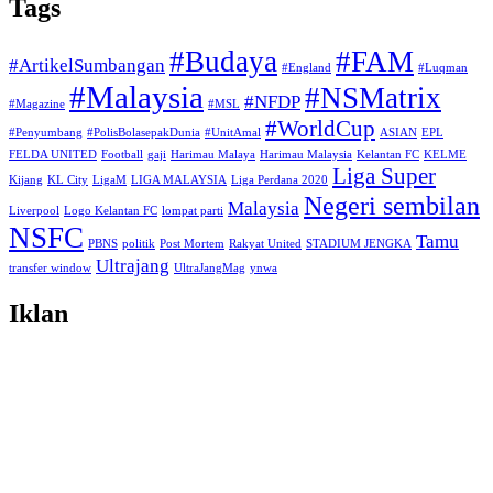
Tags
#Budaya
#FAM
#ArtikelSumbangan
#England
#Luqman
#Malaysia
#NSMatrix
#NFDP
#Magazine
#MSL
#WorldCup
#Penyumbang
#PolisBolasepakDunia
#UnitAmal
ASIAN
EPL
FELDA UNITED
Football
gaji
Harimau Malaya
Harimau Malaysia
Kelantan FC
KELME
Liga Super
Kijang
KL City
LigaM
LIGA MALAYSIA
Liga Perdana 2020
Negeri sembilan
Malaysia
Liverpool
Logo Kelantan FC
lompat parti
NSFC
Tamu
PBNS
politik
Post Mortem
Rakyat United
STADIUM JENGKA
Ultrajang
transfer window
UltraJangMag
ynwa
Iklan