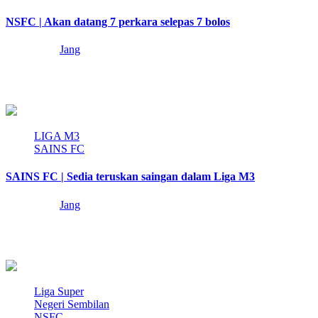
NSFC | Akan datang 7 perkara selepas 7 bolos
3 years ago
Jang
Jang tidak menyimpan atau mencari rekod lama tetapi Jang yakin, 7-
0 adalah kekalahan paling memalukan…
3 min read
LIGA M3
SAINS FC
SAINS FC | Sedia teruskan saingan dalam Liga M3
3 years ago
Jang
Tahukah anda, pada awalnya, SAINS FC tidak berhasrat untuk
meneruskan saingan Liga M3 pada musim…
3 min read
Liga Super
Negeri Sembilan
NSFC