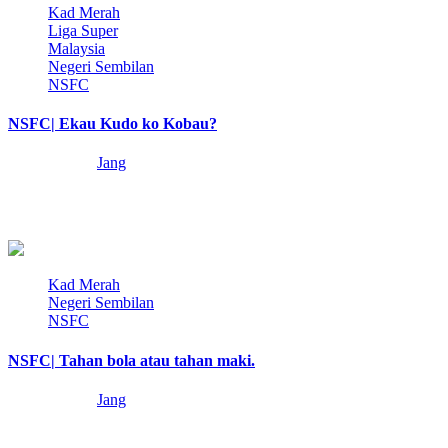
Kad Merah
Liga Super
Malaysia
Negeri Sembilan
NSFC
NSFC| Ekau Kudo ko Kobau?
8 months ago
Jang
Peribahasa Inggeris lama ada mengatakan, ‘You can lead a horse to
water but you can’t…
3 min read
Kad Merah
Negeri Sembilan
NSFC
NSFC| Tahan bola atau tahan maki.
8 months ago
Jang
Dalam kajian yang dilakukan oleh pakar, ada banyak sebab orang