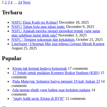
1
2
3
4
…
24
Next
Terbaru
NSFC| Ekau Kudo ko Kobau?
December 18, 2025
NSFC| Tahan bola atau tahan maki.
December 9, 2025
NSFC| Adakah mereka menari mengikut rentak yang sama
atau salahkan lantai tidak rata?
November 3, 2025
NSFC | Tentang sokongan dan kekalahan.
October 21, 2025
LigaSuper | Ultraman Mio piat telinga Gergasi Merah Kuning
August 25, 2025
Popular
Klopp tak hormat budaya bolasepak
17 comments
17 Sebab untuk mulakan Kempen Boikot Stadium (KBS)
15
comments
Piala Malaysia: Selangor hanya menang 19 kali, bukan 33
14
comments
Ada tangan ghaib yang baling suar kedalam padang
14
comments
“study balik tactic Klopp di BVB”
12 comments