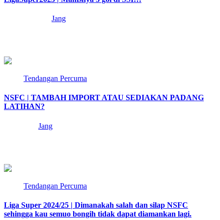
12 months ago
Jang
Izinkan Jang menukilkan sedikit perihal perlawanan sulong NSFC
musim 2025/26 di SSI menentang pasukan hebat…
3 min read
Tendangan Percuma
NSFC | TAMBAH IMPORT ATAU SEDIAKAN PADANG
LATIHAN?
1 year ago
Jang
Jang teringat teks ucapan mantan Presiden PBNS, Tan Sri Isa
Samad dalam ucaptama beliau pada…
3 min read
Tendangan Percuma
Liga Super 2024/25 | Dimanakah salah dan silap NSFC
sehingga kau semuo bongih tidak dapat diamankan lagi.