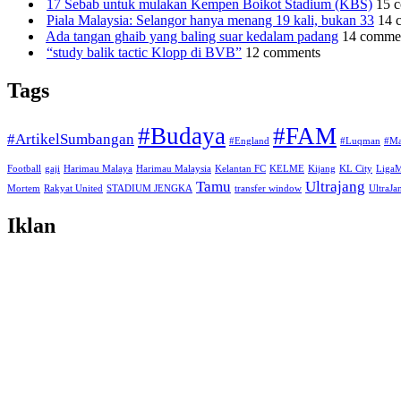
17 Sebab untuk mulakan Kempen Boikot Stadium (KBS)
15 
Piala Malaysia: Selangor hanya menang 19 kali, bukan 33
14 
Ada tangan ghaib yang baling suar kedalam padang
14 comme
“study balik tactic Klopp di BVB”
12 comments
Tags
#Budaya
#FAM
#ArtikelSumbangan
#England
#Luqman
#Ma
Football
gaji
Harimau Malaya
Harimau Malaysia
Kelantan FC
KELME
Kijang
KL City
Liga
Tamu
Ultrajang
Mortem
Rakyat United
STADIUM JENGKA
transfer window
UltraJ
Iklan