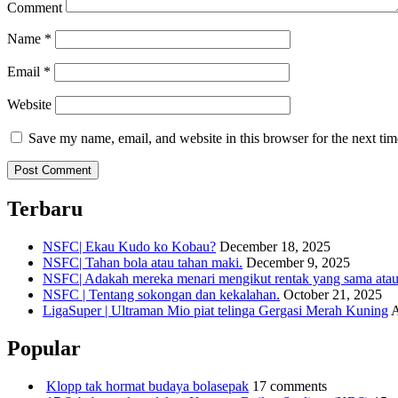
Comment
Name
*
Email
*
Website
Save my name, email, and website in this browser for the next ti
Terbaru
NSFC| Ekau Kudo ko Kobau?
December 18, 2025
NSFC| Tahan bola atau tahan maki.
December 9, 2025
NSFC| Adakah mereka menari mengikut rentak yang sama atau s
NSFC | Tentang sokongan dan kekalahan.
October 21, 2025
LigaSuper | Ultraman Mio piat telinga Gergasi Merah Kuning
A
Popular
Klopp tak hormat budaya bolasepak
17 comments