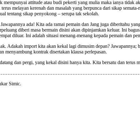
k mempunyai attitude atau budi pekerti yang mulia maka ianya tidak ak
ka terus melayan kerenah dan masalah yang berpunca dari sikap semat
bual tentang sikap penyokong – serupa tak sekolah.
 Jawapannya ada! Kita ada ramai pemain dan Jang juga diberitahu yan
eluang diberi masa bermain disini akan dipinjamkan keluar. Ini bagu
tempat diluar. Ini adalah situasi menang-menang kepada pemain dan pe
ak. Adakah import kita akan kekal lagi dimusim depan? Jawapannya; b
n menyambung kontrak disertakan klausa perlepasan.
tang dan pergi, yang kekal disini hanya kita. Kita bersatu dan terus 
……………………………………………………………………………
ukar Simic.