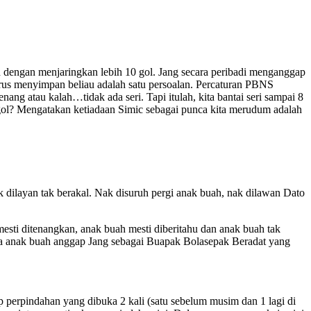
 dengan menjaringkan lebih 10 gol. Jang secara peribadi menganggap
terus menyimpan beliau adalah satu persoalan. Percaturan PBNS
g atau kalah…tidak ada seri. Tapi itulah, kita bantai seri sampai 8
an gol? Mengatakan ketiadaan Simic sebagai punca kita merudum adalah
ak dilayan tak berakal. Nak disuruh pergi anak buah, nak dilawan Dato
sti ditenangkan, anak buah mesti diberitahu dan anak buah tak
jika anak buah anggap Jang sebagai Buapak Bolasepak Beradat yang
ap perpindahan yang dibuka 2 kali (satu sebelum musim dan 1 lagi di