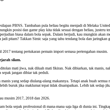
kesilapan PBNS. Tambahan pula beliau begitu menjadi di Melaka United
ngkin posisi dan game play kita tidak sesuai dengan beliau, justeru 
judian biasa dalam bola sepak. Dalam berjudi, kau mungkin akan menan
kita jadi pitam? Takkan Simic saja yang tahu tendang bola dan jaringk
pril 2017 tentang pertukaran pemain import semasa pertengahan musim.
ejarah silam.
tolan mati jiwa, nak diluah mati fikiran. Nak dibiarkan, tak manis, n
 sepak jangan dibiar tak peduli.
 manis yang sedap diulang-ulang makannya. Tetapi anak buah semua me
 lebih buruk jika maklumat tepat tidak disampaikan. Lebih tak sedap 
atau musim 2017, 2018 dan 2026.
am bola sepak professional di mana-mana saja liga di dunia ini. Tingk