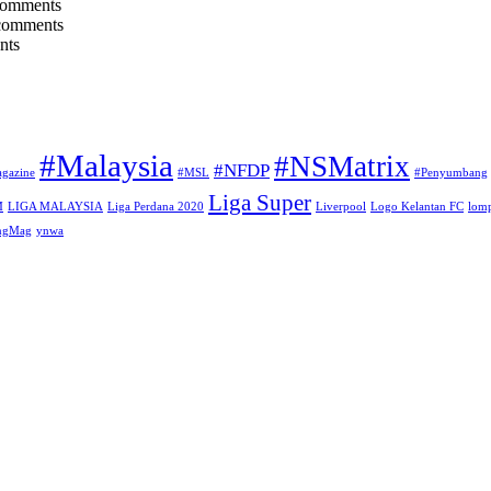
comments
comments
nts
#Malaysia
#NSMatrix
#NFDP
gazine
#MSL
#Penyumbang
Liga Super
M
LIGA MALAYSIA
Liga Perdana 2020
Liverpool
Logo Kelantan FC
lomp
angMag
ynwa