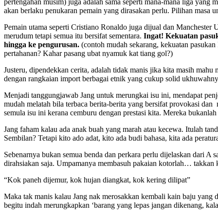
pertengahan musim) juga adalah sama seperti mana-mana liga yang me
akan berlaku penukaran pemain yang dirasakan perlu. Pilihan masa u
Pemain utama seperti Cristiano Ronaldo juga dijual dan Manchester U
merudum tetapi semua itu bersifat sementara.
Ingat! Kekuatan pasuk
hingga ke pengurusan.
(contoh mudah sekarang, kekuatan pasukan k
pertahanan? Kahar pasang ubat nyamuk kat tiang gol?)
Justeru, dipendekkan cerita, adalah tidak manis jika kita masih mahu
dengan rangkaian import berbagai etnik yang cukup solid ukhuwahny
Menjadi tanggungjawab Jang untuk merungkai isu ini, mendapat penje
mudah melatah bila terbaca berita-berita yang bersifat provokasi da
semula isu ini kerana cemburu dengan prestasi kita. Mereka bukan
Jang faham kalau ada anak buah yang marah atau kecewa. Itulah tan
Sembilan? Tetapi kito ado adat, kito ada budi bahasa, kita ada perat
Sebenarnya bukan semua benda dan perkara perlu dijelaskan dari A 
dirahsiakan saja. Umpamanya membasuh pakaian kotorlah… takkan k
“Kok paneh dijemur, kok hujan diangkat, kok kering dilipat”
Maka tak manis kalau Jang nak merosakkan kembali kain baju yang dah 
begitu indah merungkapkan ‘barang yang lepas jangan dikenang, kal