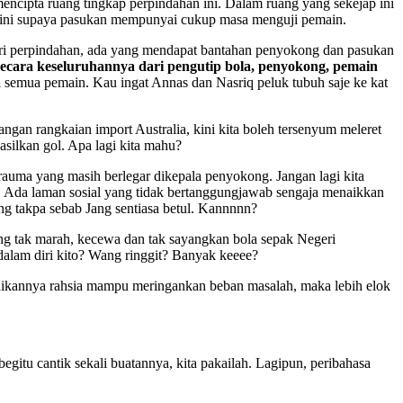
encipta ruang tingkap perpindahan ini. Dalam ruang yang sekejap ini
wa ini supaya pasukan mempunyai cukup masa menguji pemain.
 siri perpindahan, ada yang mendapat bantahan penyokong dan pasukan
secara keseluruhannya dari pengutip bola, penyokong, pemain
 semua pemain. Kau ingat Annas dan Nasriq peluk tubuh saje ke kat
ngan rangkaian import Australia, kini kita boleh tersenyum meleret
silkan gol. Apa lagi kita mahu?
rauma yang masih berlegar dikepala penyokong. Jangan lagi kita
ya. Ada laman sosial yang tidak bertanggungjawab sengaja menaikkan
g takpa sebab Jang sentiasa betul. Kannnnn?
ng tak marah, kecewa dan tak sayangkan bola sepak Negeri
 dalam diri kito? Wang ringgit? Banyak keeee?
adikannya rahsia mampu meringankan beban masalah, maka lebih elok
egitu cantik sekali buatannya, kita pakailah. Lagipun, peribahasa