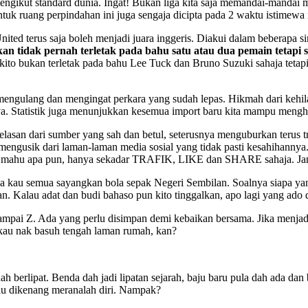
ngikut standard dunia. Ingat! Bukan liga kita saja memandai-mandai m
ntuk ruang perpindahan ini juga sengaja dicipta pada 2 waktu istime
nited terus saja boleh menjadi juara inggeris. Diakui dalam beberapa
an tidak pernah terletak pada bahu satu atau dua pemain tetapi 
ito bukan terletak pada bahu Lee Tuck dan Bruno Suzuki sahaja tetapi
 mengulang dan mengingat perkara yang sudah lepas. Hikmah dari kehila
a. Statistik juga menunjukkan kesemua import baru kita mampu mengha
lasan dari sumber yang sah dan betul, seterusnya menguburkan terus t
n mengusik dari laman-laman media sosial yang tidak pasti kesahihann
lah mahu apa pun, hanya sekadar TRAFIK, LIKE dan SHARE sahaja. Jan
da kau semua sayangkan bola sepak Negeri Sembilan. Soalnya siapa ya
uran. Kalau adat dan budi bahaso pun kito tinggalkan, apo lagi yang ado
sampai Z. Ada yang perlu disimpan demi kebaikan bersama. Jika menj
au nak basuh tengah laman rumah, kan?
berlipat. Benda dah jadi lipatan sejarah, baju baru pula dah ada dan b
au dikenang meranalah diri. Nampak?