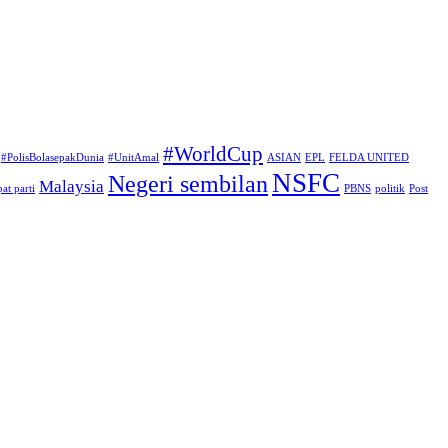
#WorldCup
#PolisBolasepakDunia
#UnitAmal
ASIAN
EPL
FELDA UNITED
NSFC
Negeri sembilan
Malaysia
at parti
PBNS
politik
Post