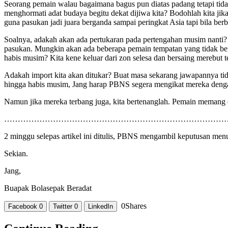
Seorang pemain walau bagaimana bagus pun diatas padang tetapi tida
menghormati adat budaya begitu dekat dijiwa kita? Bodohlah kita ji
guna pasukan jadi juara berganda sampai peringkat Asia tapi bila ber
Soalnya, adakah akan ada pertukaran pada pertengahan musim nanti?
pasukan. Mungkin akan ada beberapa pemain tempatan yang tidak berp
habis musim? Kita kene keluar dari zon selesa dan bersaing merebut 
Adakah import kita akan ditukar? Buat masa sekarang jawapannya tid
hingga habis musim, Jang harap PBNS segera mengikat mereka denga
Namun jika mereka terbang juga, kita bertenanglah. Pemain memang da
………………………………………………………………………
2 minggu selepas artikel ini ditulis, PBNS mengambil keputusan men
Sekian.
Jang,
Buapak Bolasepak Beradat
0
Shares
Facebook
0
Twitter
0
LinkedIn