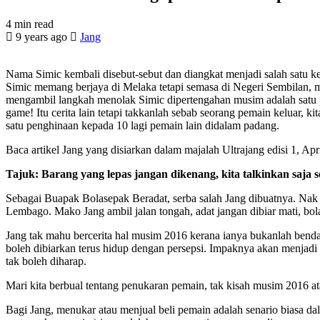
4 min read
9 years ago
Jang
Nama Simic kembali disebut-sebut dan diangkat menjadi salah satu 
Simic memang berjaya di Melaka tetapi semasa di Negeri Sembilan, mu
mengambil langkah menolak Simic dipertengahan musim adalah satu per
game! Itu cerita lain tetapi takkanlah sebab seorang pemain keluar, 
satu penghinaan kepada 10 lagi pemain lain didalam padang.
Baca artikel Jang yang disiarkan dalam majalah Ultrajang edisi 1, A
Tajuk: Barang yang lepas jangan dikenang, kita talkinkan saja s
Sebagai Buapak Bolasepak Beradat, serba salah Jang dibuatnya. Nak di
Lembago. Mako Jang ambil jalan tongah, adat jangan dibiar mati, bola
Jang tak mahu bercerita hal musim 2016 kerana ianya bukanlah benda
boleh dibiarkan terus hidup dengan persepsi. Impaknya akan menjadi
tak boleh diharap.
Mari kita berbual tentang penukaran pemain, tak kisah musim 2016 
Bagi Jang, menukar atau menjual beli pemain adalah senario biasa dal