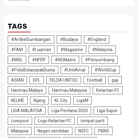
TAGS
#ArtikelSumbangan
#Budaya
#England
#FAM
#Luqman
#Magazine
#Malaysia
#MSL
#NFDP
#NSMatrix
#Penyumbang
#PolisBolasepakDunia
#UnitAmal
#WorldCup
ASIAN
EPL
FELDA UNITED
Football
gaji
Harimau Malaya
Harimau Malaysia
Kelantan FC
KELME
Kijang
KL City
LigaM
LIGA MALAYSIA
Liga Perdana 2020
Liga Super
Liverpool
Logo Kelantan FC
lompat parti
Malaysia
Negeri sembilan
NSFC
PBNS