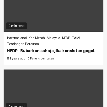
4 min read
Internasional
Kad Merah
Malaysia
NFDP
TAMU
Tendangan Percuma
NFDP | Bubarkan sahaja jika konsisten gagal.
3 years ago
Penulis Jemputan
4 min read