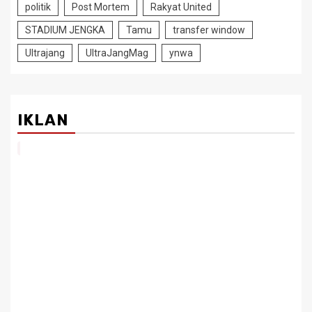
politik
Post Mortem
Rakyat United
STADIUM JENGKA
Tamu
transfer window
Ultrajang
UltraJangMag
ynwa
IKLAN