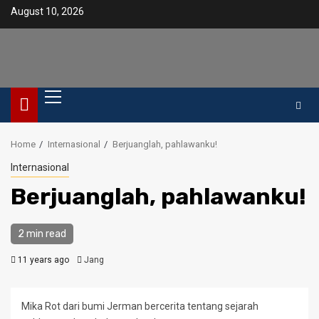
Skip
August 10, 2026
to
content
Primary
Menu
Home
Internasional
Berjuanglah, pahlawanku!
Internasional
Berjuanglah, pahlawanku!
2 min read
11 years ago
Jang
Mika Rot dari bumi Jerman bercerita tentang sejarah