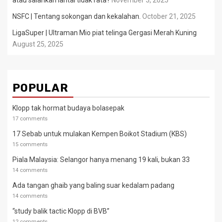
atau salahkan lantai tidak rata?
November 3, 2025
NSFC | Tentang sokongan dan kekalahan.
October 21, 2025
LigaSuper | Ultraman Mio piat telinga Gergasi Merah Kuning
August 25, 2025
POPULAR
Klopp tak hormat budaya bolasepak
17 comments
17 Sebab untuk mulakan Kempen Boikot Stadium (KBS)
15 comments
Piala Malaysia: Selangor hanya menang 19 kali, bukan 33
14 comments
Ada tangan ghaib yang baling suar kedalam padang
14 comments
“study balik tactic Klopp di BVB”
12 comments