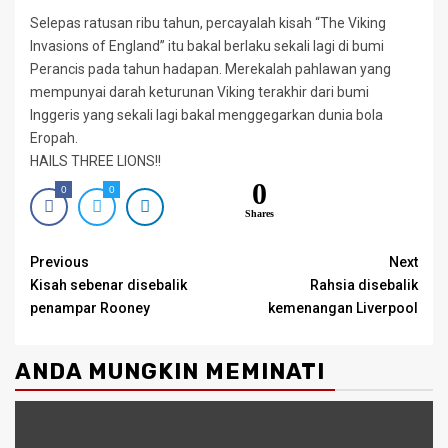
Selepas ratusan ribu tahun, percayalah kisah “The Viking
Invasions of England” itu bakal berlaku sekali lagi di bumi
Perancis pada tahun hadapan. Merekalah pahlawan yang
mempunyai darah keturunan Viking terakhir dari bumi
Inggeris yang sekali lagi bakal menggegarkan dunia bola
Eropah.
HAILS THREE LIONS!!
0
0
0
Shares
Continue
Previous
Next
Kisah sebenar disebalik
Rahsia disebalik
Reading
penampar Rooney
kemenangan Liverpool
ANDA MUNGKIN MEMINATI