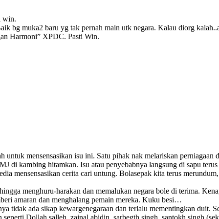
i win.
Baik bg muka2 baru yg tak pernah main utk negara. Kalau diorg kalah
gan Harmoni” XPDC. Pasti Win.
untuk mensensasikan isu ini. Satu pihak nak melariskan perniagaan 
J di kambing hitamkan. Isu atau penyebabnya langsung di sapu terus 
Media mensensasikan cerita cari untung. Bolasepak kita terus merundu
 hingga menghuru-harakan dan memalukan negara bole di terima. Kena
emberi amaran dan menghalang pemain mereka. Kuku besi…
a tidak ada sikap kewargenegaraan dan terlalu mementingkan duit. Se
eperti Dollah salleh, zainal abidin, sarbegth singh, santokh singh 