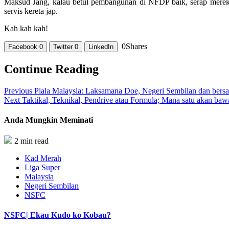
Maksud Jang, kalau betul pembangunan di NFDP baik, serap mereka 
servis kereta jap.
Kah kah kah!
0
Shares
Facebook
0
Twitter
0
LinkedIn
Continue Reading
Previous
Piala Malaysia: Laksamana Doe, Negeri Sembilan dan bersa
Next
Taktikal, Teknikal, Pendrive atau Formula; Mana satu akan baw
Anda Mungkin Meminati
2 min read
Kad Merah
Liga Super
Malaysia
Negeri Sembilan
NSFC
NSFC| Ekau Kudo ko Kobau?