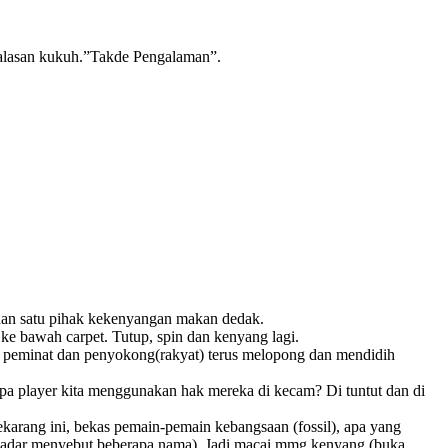
..alasan kukuh.”Takde Pengalaman”.
dan satu pihak kekenyangan makan dedak.
ke bawah carpet. Tutup, spin dan kenyang lagi.
m, peminat dan penyokong(rakyat) terus melopong dan mendidih
pa player kita menggunakan hak mereka di kecam? Di tuntut dan di
karang ini, bekas pemain-pemain kebangsaan (fossil), apa yang
(sekadar menyebut beberapa nama). Jadi macai mmg kenyang (buka