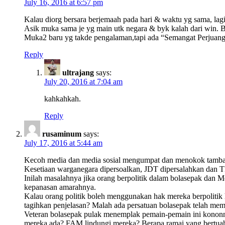
July 16, 2016 at 6:57 pm
Kalau diorg bersara berjemaah pada hari & waktu yg sama, lag
Asik muka sama je yg main utk negara & byk kalah dari win. 
Muka2 baru yg takde pengalaman,tapi ada “Semangat Perjuan
Reply
ultrajang
says:
July 20, 2016 at 7:04 am
kahkahkah.
Reply
rusaminum
says:
July 17, 2016 at 5:44 am
Kecoh media dan media sosial mengumpat dan menokok tambah 
Kesetiaan warganegara dipersoalkan, JDT dipersalahkan dan TM
Inilah masalahnya jika orang berpolitik dalam bolasepak dan 
kepanasan amarahnya.
Kalau orang politik boleh menggunakan hak mereka berpolitik
tagihkan penjelasan? Malah ada persatuan bolasepak telah m
Veteran bolasepak pulak menemplak pemain-pemain ini kononny
mereka ada? FAM lindungi mereka? Berapa ramai yang bertuah s