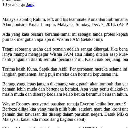
10 years ago
Jang
Malaysia's Safiq Rahim, left, and his teammate Kunanlan Subramanian 
Alam, outside Kuala Lumpur, Malaysia, Sunday, Dec. 7, 2014. (AP P
Ada yang kata bersara beramai-ramai ini sebagai tanda protes kepad
pun tak mengubah apa-apa di Wisma FAM (setakat ini).
Tetapi sebarang usaha dari pemain adalah sangat dihargai. Jika 
ianya mampu menggegar Wisma FAM atau hilang ditelan asap kuew T
nanti janganlah ditarik semula ‘persaraan’ ini. Kalau nak berjuang, bia
Terima kasih Kuna, Sapik dan Aidil. Pengorbanan mereka selama ini (
langkah gentlemen. Jang puji mereka dan hormati keputusan ini.
Barang yang lepas jangan dikenang; yang patah akan tumbuh dan yang
pemain lebih muda dan bertenaga beraksi. Apa yang perlu dilakukan
masih muda dan diserap kedalam kelab ketika berumur belasan tahun.
Wayne Rooney menyertai pasukan remaja Everton ketika berumur 9 ta
Berbeza diliga kita yang masih pilih bulu, saudara mara dan kroni 
pemain dari kawasan dia diserap dalam pasukan negeri. Datuk MB cal
Malaysia, kalau ada mood Jang bagitau detail)