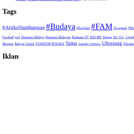
Tags
#Budaya
#FAM
#ArtikelSumbangan
#England
#Luqman
#Ma
Football
gaji
Harimau Malaya
Harimau Malaysia
Kelantan FC
KELME
Kijang
KL City
Liga
Tamu
Ultrajang
Mortem
Rakyat United
STADIUM JENGKA
transfer window
UltraJ
Iklan