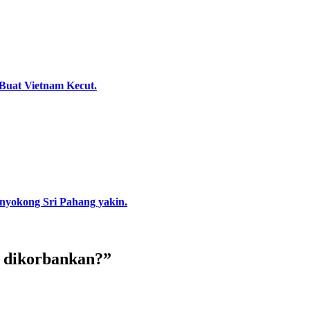
uat Vietnam Kecut.
enyokong Sri Pahang yakin.
u dikorbankan?
”