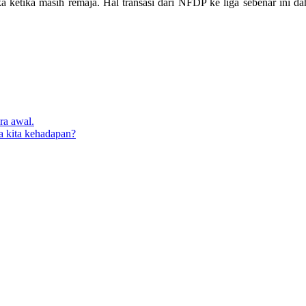
ketika masih remaja. Hal transasi dari NFDP ke liga sebenar ini d
ra awal.
a kita kehadapan?