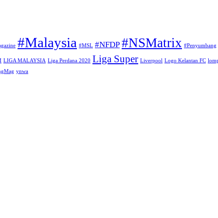
#Malaysia
#NSMatrix
#NFDP
gazine
#MSL
#Penyumbang
Liga Super
M
LIGA MALAYSIA
Liga Perdana 2020
Liverpool
Logo Kelantan FC
lomp
angMag
ynwa