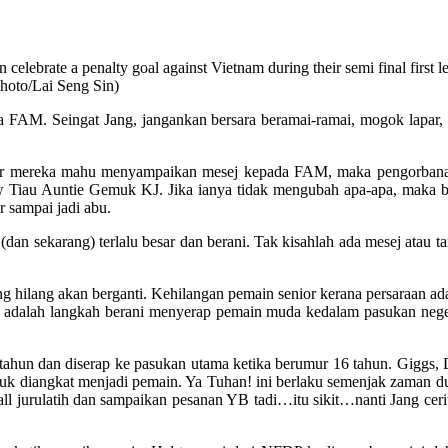
celebrate a penalty goal against Vietnam during their semi final first
hoto/Lai Seng Sin)
a FAM. Seingat Jang, jangankan bersara beramai-ramai, mogok lapar, b
benar mereka mahu menyampaikan mesej kepada FAM, maka pengorbanan 
iau Auntie Gemuk KJ. Jika ianya tidak mengubah apa-apa, maka bola
r sampai jadi abu.
dan sekarang) terlalu besar dan berani. Tak kisahlah ada mesej atau ta
 hilang akan berganti. Kehilangan pemain senior kerana persaraan ada
 adalah langkah berani menyerap pemain muda kedalam pasukan negeri.
hun dan diserap ke pasukan utama ketika berumur 16 tahun. Giggs, D
untuk diangkat menjadi pemain. Ya Tuhan! ini berlaku semenjak zaman 
l jurulatih dan sampaikan pesanan YB tadi…itu sikit…nanti Jang ceri