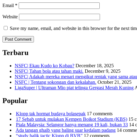
Email
*
Website
Save my name, email, and website in this browser for the next ti
Terbaru
NSFC| Ekau Kudo ko Kobau?
December 18, 2025
NSFC| Tahan bola atau tahan maki.
December 9, 2025
NSFC| Adakah mereka menari mengikut rentak yang sama atau s
NSFC | Tentang sokongan dan kekalahan.
October 21, 2025
LigaSuper | Ultraman Mio piat telinga Gergasi Merah Kuning
A
Popular
Klopp tak hormat budaya bolasepak
17 comments
17 Sebab untuk mulakan Kempen Boikot Stadium (KBS)
15 
Piala Malaysia: Selangor hanya menang 19 kali, bukan 33
14 
Ada tangan ghaib yang baling suar kedalam padang
14 comme
“study balik tactic Klopp di BVB”
12 comments