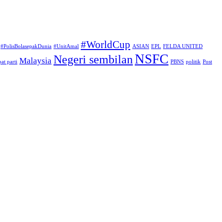
#WorldCup
#PolisBolasepakDunia
#UnitAmal
ASIAN
EPL
FELDA UNITED
NSFC
Negeri sembilan
Malaysia
at parti
PBNS
politik
Post