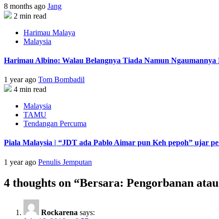
8 months ago
Jang
2 min read
Harimau Malaya
Malaysia
Harimau Albino: Walau Belangnya Tiada Namun Ngaumannya B
1 year ago
Tom Bombadil
4 min read
Malaysia
TAMU
Tendangan Percuma
Piala Malaysia | “JDT ada Pablo Aimar pun Keh pepoh” ujar p
1 year ago
Penulis Jemputan
4 thoughts on “
Bersara: Pengorbanan ata
Rockarena
says: