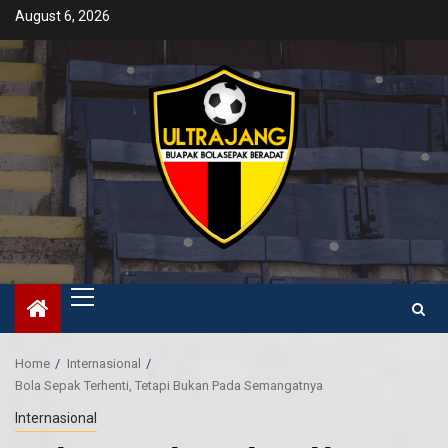
Skip
August 6, 2026
to
content
Primary
Menu
Home
Internasional
Bola Sepak Terhenti, Tetapi Bukan Pada Semangatnya
Internasional