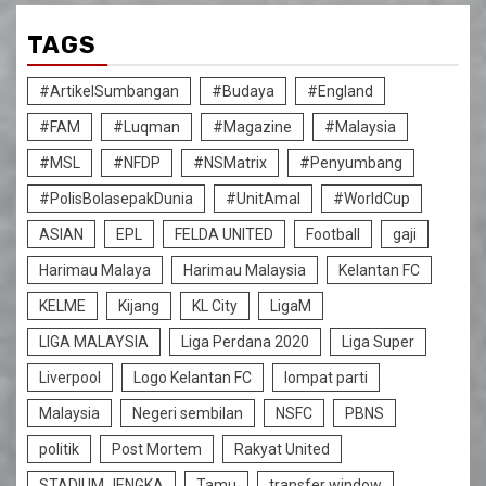
TAGS
#ArtikelSumbangan
#Budaya
#England
#FAM
#Luqman
#Magazine
#Malaysia
#MSL
#NFDP
#NSMatrix
#Penyumbang
#PolisBolasepakDunia
#UnitAmal
#WorldCup
ASIAN
EPL
FELDA UNITED
Football
gaji
Harimau Malaya
Harimau Malaysia
Kelantan FC
KELME
Kijang
KL City
LigaM
LIGA MALAYSIA
Liga Perdana 2020
Liga Super
Liverpool
Logo Kelantan FC
lompat parti
Malaysia
Negeri sembilan
NSFC
PBNS
politik
Post Mortem
Rakyat United
STADIUM JENGKA
Tamu
transfer window