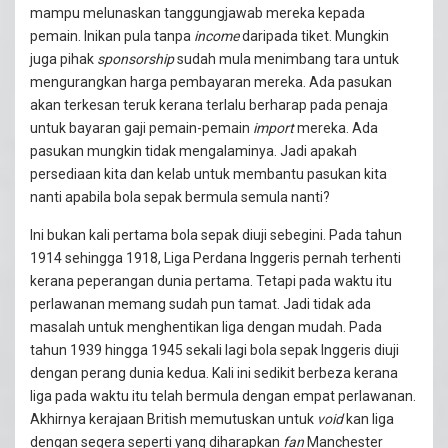
mampu melunaskan tanggungjawab mereka kepada
pemain. Inikan pula tanpa
income
daripada tiket. Mungkin
juga pihak
sponsorship
sudah mula menimbang tara untuk
mengurangkan harga pembayaran mereka. Ada pasukan
akan terkesan teruk kerana terlalu berharap pada penaja
untuk bayaran gaji pemain-pemain
import
mereka. Ada
pasukan mungkin tidak mengalaminya. Jadi apakah
persediaan kita dan kelab untuk membantu pasukan kita
nanti apabila bola sepak bermula semula nanti?
Ini bukan kali pertama bola sepak diuji sebegini. Pada tahun
1914 sehingga 1918, Liga Perdana Inggeris pernah terhenti
kerana peperangan dunia pertama. Tetapi pada waktu itu
perlawanan memang sudah pun tamat. Jadi tidak ada
masalah untuk menghentikan liga dengan mudah. Pada
tahun 1939 hingga 1945 sekali lagi bola sepak Inggeris diuji
dengan perang dunia kedua. Kali ini sedikit berbeza kerana
liga pada waktu itu telah bermula dengan empat perlawanan.
Akhirnya kerajaan British memutuskan untuk
void
kan liga
dengan segera seperti yang diharapkan
fan
Manchester