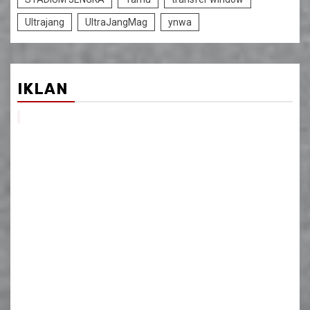
Ultrajang
UltraJangMag
ynwa
IKLAN