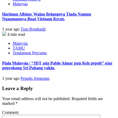
Malaysia
Harimau Albino: Walau Belangnya Tiada Namun
Ngaumannya Buat Vietnam Kecut.
1 year ago
Tom Bombadil
4 min read
Malaysia
TAMU
Tendangan Percuma
Piala Malaysia | “JDT ada Pablo Aimar pun Keh pepoh” ujar
penyokong Sri Pahang yakin.
1 year ago
Penulis Jemputan
Leave a Reply
Your email address will not be published.
Required fields are
marked
*
Comment