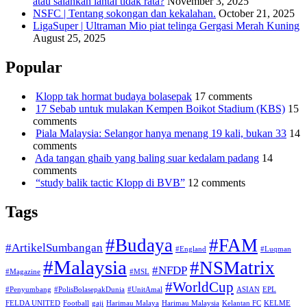
atau salahkan lantai tidak rata?
November 3, 2025
NSFC | Tentang sokongan dan kekalahan.
October 21, 2025
LigaSuper | Ultraman Mio piat telinga Gergasi Merah Kuning
August 25, 2025
Popular
Klopp tak hormat budaya bolasepak
17 comments
17 Sebab untuk mulakan Kempen Boikot Stadium (KBS)
15
comments
Piala Malaysia: Selangor hanya menang 19 kali, bukan 33
14
comments
Ada tangan ghaib yang baling suar kedalam padang
14
comments
“study balik tactic Klopp di BVB”
12 comments
Tags
#Budaya
#FAM
#ArtikelSumbangan
#England
#Luqman
#Malaysia
#NSMatrix
#NFDP
#Magazine
#MSL
#WorldCup
#Penyumbang
#PolisBolasepakDunia
#UnitAmal
ASIAN
EPL
FELDA UNITED
Football
gaji
Harimau Malaya
Harimau Malaysia
Kelantan FC
KELME