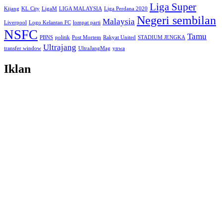
Liga Super
Kijang
KL City
LigaM
LIGA MALAYSIA
Liga Perdana 2020
Negeri sembilan
Malaysia
Liverpool
Logo Kelantan FC
lompat parti
NSFC
Tamu
PBNS
politik
Post Mortem
Rakyat United
STADIUM JENGKA
Ultrajang
transfer window
UltraJangMag
ynwa
Iklan