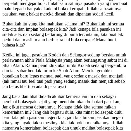
berpeluh mengejar bola. Inilah satu-satunya pasukan yang membuat
malu kepada banyak akademi bola di eropah. Inilah satu-satunya
pasukan yang bakat mereka diasah dan dipantau sedari kecil.
Bukankah itu yang kita mahukan selama ini? Bukankah ini semua
cita-cita dan impian bolasepak kita? Jadi kenapa bila pasukan ini
sudah ada, dan sedang bertarung di bumi tercinta ini, kita buat tak
peduli dan masih mahu berbicara hal bola eropah? Mana budi
bahasa kita?
Ketika ini juga, pasukan Kodah dan Selangor sedang bersiap untuk
perlawanan akhir Piala Malaysia yang akan berlangsung sabtu ini di
Shah Alam. Ramai penduduk akar umbi Kodah sedang bergembira
dan tak sabar hendak turun ke Shah Alam. Mereka gembira
bagaikan baru lepas menuai padi yang sedang masak dan menjadi.
(tak ramai tau feel tuai padi yang sedang masak dan menjadi sebab
tau beras tiba-tiba ada di pasaraya)
Jang baca dan lihat didada akhbar kemeriahan ini dan sebagai
peminat bolasepak sejati yang mendahulukan bola dari pasukan,
Jang ikut merasa debarannya. Kenapa tidak kita semua raikan
kemeriahan ini? Jang dah bagitau dulu, kita minat bolasepak dulu
baru kita pilih pasukan negeri kita, jadi bila bukan pasukan negeri
kita yang layak, tak semestinya kita tak boleh meraikannya. Inilah
namanya kemeriahan bolasepak dan untuk melihat bolasepak kita