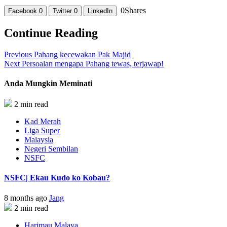
0
Shares
Facebook
0
Twitter
0
LinkedIn
Continue Reading
Previous
Pahang kecewakan Pak Majid
Next
Persoalan mengapa Pahang tewas, terjawap!
Anda Mungkin Meminati
2 min read
Kad Merah
Liga Super
Malaysia
Negeri Sembilan
NSFC
NSFC| Ekau Kudo ko Kobau?
8 months ago
Jang
2 min read
Harimau Malaya