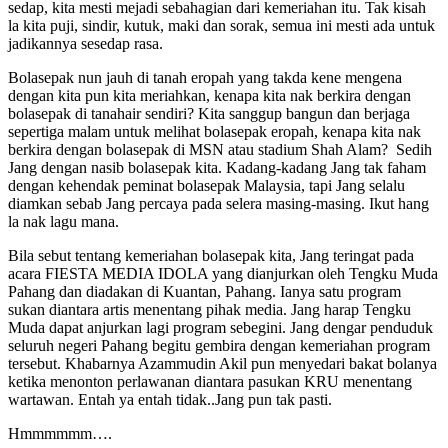
sedap, kita mesti mejadi sebahagian dari kemeriahan itu. Tak kisah
la kita puji, sindir, kutuk, maki dan sorak, semua ini mesti ada untuk
jadikannya sesedap rasa.
Bolasepak nun jauh di tanah eropah yang takda kene mengena
dengan kita pun kita meriahkan, kenapa kita nak berkira dengan
bolasepak di tanahair sendiri? Kita sanggup bangun dan berjaga
sepertiga malam untuk melihat bolasepak eropah, kenapa kita nak
berkira dengan bolasepak di MSN atau stadium Shah Alam? Sedih
Jang dengan nasib bolasepak kita. Kadang-kadang Jang tak faham
dengan kehendak peminat bolasepak Malaysia, tapi Jang selalu
diamkan sebab Jang percaya pada selera masing-masing. Ikut hang
la nak lagu mana.
Bila sebut tentang kemeriahan bolasepak kita, Jang teringat pada
acara FIESTA MEDIA IDOLA yang dianjurkan oleh Tengku Muda
Pahang dan diadakan di Kuantan, Pahang. Ianya satu program
sukan diantara artis menentang pihak media. Jang harap Tengku
Muda dapat anjurkan lagi program sebegini. Jang dengar penduduk
seluruh negeri Pahang begitu gembira dengan kemeriahan program
tersebut. Khabarnya Azammudin Akil pun menyedari bakat bolanya
ketika menonton perlawanan diantara pasukan KRU menentang
wartawan. Entah ya entah tidak..Jang pun tak pasti.
Hmmmmmm….