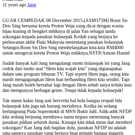
11 years ago
Jang
GUAR CEMPEDAK 08 December 2015.(ASM375M) Boon Sis
Den Sing bersama kereta Proton Waja yang dicat dengan warna
hijau kuning di bengkel miliknya di jalan Yan sebagai tanda
sokongan kepada pasukan bolasepak Kedah yang berjaya ke
perlawanan akhir Piala Malaysia menentang pasukan bolasepak
Selangor.Boon Sis Den Sing membelanjakan kira-kira RM4000
untuk mengecat kereta Proton Waja miliknya.NSTP/Amran Hamid
Sudah banyak kali Jang mengulangi motto bolasepak ini yang Jang
cedok dari motto asal “filem kita wajah kita” yang digunapakai
dalam satu program hiburan TV. Tapi seperti filem juga, orang kita
masih mengagungkan filem luar berbanding filem kita sendiri. Tapi
Jang masih boleh bersabar lagi dengan filem sebab ianya terlalu luas
dan mempunyai berbagai genre. Tetapi tidak kepada bolasepak!
Tak manis kalau Jang nak bercerita hal bola bangsa eropah bila
bolasepak kita juga tak kurang meriahnya. Ketika ini sedang
berlangsung Piala Supermokh di MSN Bukit Jalil. Adik-adik NFDP
kita sedang berjuang membawa nama negara menentang banyak
pasukan pilihan seluruh dunia. Kenapa kita tidak turun dan memberi
sokongan? Kan Jang dah bagitau dulu, pasukan NFDP ini adalah
satu-satunya pasukan yang berjaya buat pemain bangsa inggeris