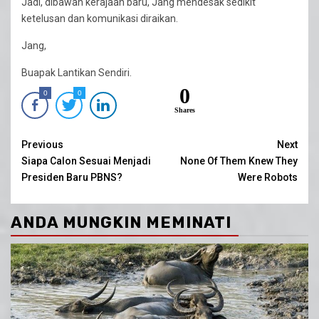
Jadi, dibawah kerajaan baru, Jang mendesak sedikit
ketelusan dan komunikasi diraikan.
Jang,
Buapak Lantikan Sendiri.
0
0
0
Shares
Continue
Previous
Next
Siapa Calon Sesuai Menjadi
None Of Them Knew They
Reading
Presiden Baru PBNS?
Were Robots
ANDA MUNGKIN MEMINATI