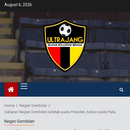
Skip
August 6, 2026
to
content
Primary
Menu
Home
Negeri Sembilan
Cabaran Negeri Sembilan terletak pada Presiden, bukan pada Piala.
Negeri Sembilan