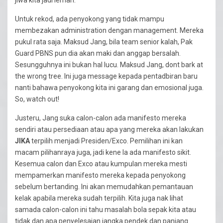
Untuk rekod, ada penyokong yang tidak mampu
membezakan administration dengan management. Mereka
pukul rata saja. Maksud Jang, bila team senior kalah, Pak
Guard PBNS pun dia akan maki dan anggap bersalah.
Sesungguhnya ini bukan hal lucu. Maksud Jang, dont bark at
the wrong tree. Ini juga message kepada pentadbiran baru
nanti bahawa penyokong kita ini garang dan emosional juga.
So, watch out!
Justeru, Jang suka calon-calon ada manifesto mereka
sendiri atau persediaan atau apa yang mereka akan lakukan
JIKA
terpilih menjadi Presiden/Exco. Pemilihan ini kan
macam pilihanraya juga, jadi kene la ada manifesto sikit.
Kesemua calon dan Exco atau kumpulan mereka mesti
mempamerkan manifesto mereka kepada penyokong
sebelum bertanding. Ini akan memudahkan pemantauan
kelak apabila mereka sudah terpilih. Kita juga nak lihat
samada calon-calon ini tahu masalah bola sepak kita atau
tidak dan apa penyelesaian jangka pendek dan panjang