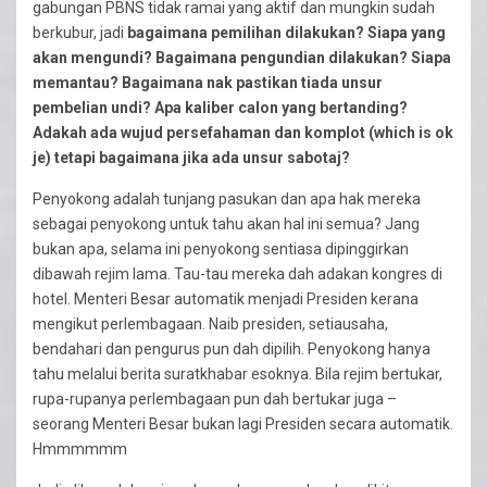
gabungan PBNS tidak ramai yang aktif dan mungkin sudah
berkubur, jadi
bagaimana pemilihan dilakukan? Siapa yang
akan mengundi? Bagaimana pengundian dilakukan? Siapa
memantau? Bagaimana nak pastikan tiada unsur
pembelian undi? Apa kaliber calon yang bertanding?
Adakah ada wujud persefahaman dan komplot (which is ok
je) tetapi bagaimana jika ada unsur sabotaj?
Penyokong adalah tunjang pasukan dan apa hak mereka
sebagai penyokong untuk tahu akan hal ini semua? Jang
bukan apa, selama ini penyokong sentiasa dipinggirkan
dibawah rejim lama. Tau-tau mereka dah adakan kongres di
hotel. Menteri Besar automatik menjadi Presiden kerana
mengikut perlembagaan. Naib presiden, setiausaha,
bendahari dan pengurus pun dah dipilih. Penyokong hanya
tahu melalui berita suratkhabar esoknya. Bila rejim bertukar,
rupa-rupanya perlembagaan pun dah bertukar juga –
seorang Menteri Besar bukan lagi Presiden secara automatik.
Hmmmmmm