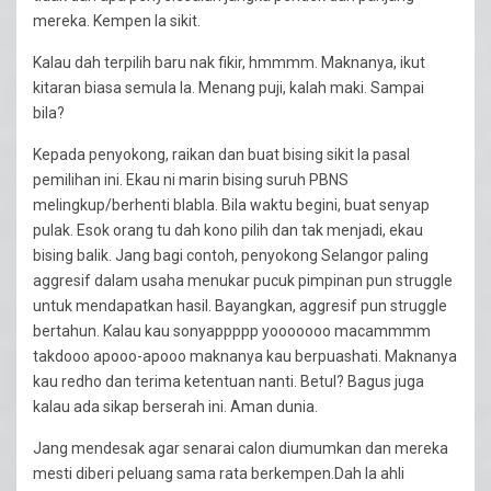
mereka. Kempen la sikit.
Kalau dah terpilih baru nak fikir, hmmmm. Maknanya, ikut
kitaran biasa semula la. Menang puji, kalah maki. Sampai
bila?
Kepada penyokong, raikan dan buat bising sikit la pasal
pemilihan ini. Ekau ni marin bising suruh PBNS
melingkup/berhenti blabla. Bila waktu begini, buat senyap
pulak. Esok orang tu dah kono pilih dan tak menjadi, ekau
bising balik. Jang bagi contoh, penyokong Selangor paling
aggresif dalam usaha menukar pucuk pimpinan pun struggle
untuk mendapatkan hasil. Bayangkan, aggresif pun struggle
bertahun. Kalau kau sonyappppp yooooooo macammmm
takdooo apooo-apooo maknanya kau berpuashati. Maknanya
kau redho dan terima ketentuan nanti. Betul? Bagus juga
kalau ada sikap berserah ini. Aman dunia.
Jang mendesak agar senarai calon diumumkan dan mereka
mesti diberi peluang sama rata berkempen.Dah la ahli