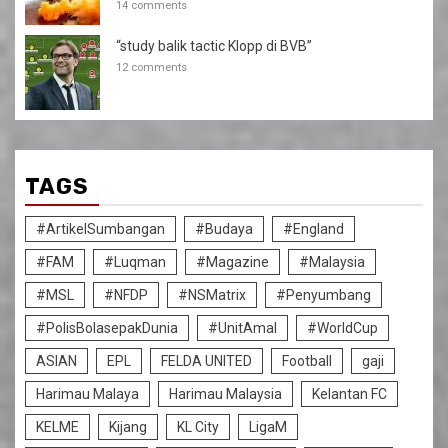
14 comments
“study balik tactic Klopp di BVB”
12 comments
TAGS
#ArtikelSumbangan
#Budaya
#England
#FAM
#Luqman
#Magazine
#Malaysia
#MSL
#NFDP
#NSMatrix
#Penyumbang
#PolisBolasepakDunia
#UnitAmal
#WorldCup
ASIAN
EPL
FELDA UNITED
Football
gaji
Harimau Malaya
Harimau Malaysia
Kelantan FC
KELME
Kijang
KL City
LigaM