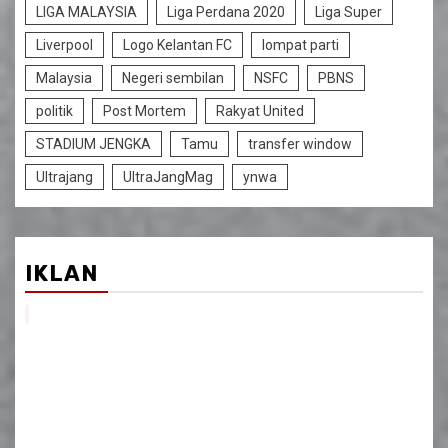
LIGA MALAYSIA
Liga Perdana 2020
Liga Super
Liverpool
Logo Kelantan FC
lompat parti
Malaysia
Negeri sembilan
NSFC
PBNS
politik
Post Mortem
Rakyat United
STADIUM JENGKA
Tamu
transfer window
Ultrajang
UltraJangMag
ynwa
IKLAN