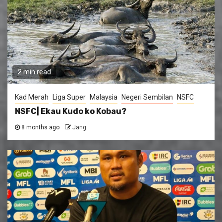
2 min read
Kad Merah
Liga Super
Malaysia
Negeri Sembilan
NSFC
NSFC| Ekau Kudo ko Kobau?
8 months ago
Jang