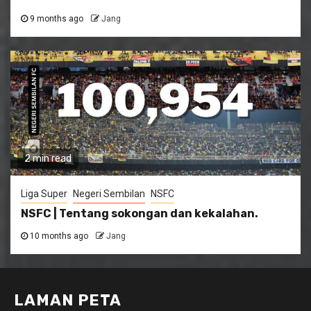
9 months ago
Jang
2 min read
Liga Super
Negeri Sembilan
NSFC
NSFC | Tentang sokongan dan kekalahan.
10 months ago
Jang
LAMAN PETA