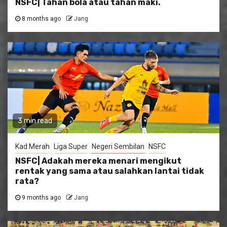
NSFC| Tahan bola atau tahan maki.
8 months ago
Jang
3 min read
Kad Merah
Liga Super
Negeri Sembilan
NSFC
NSFC| Adakah mereka menari mengikut
rentak yang sama atau salahkan lantai tidak
rata?
9 months ago
Jang