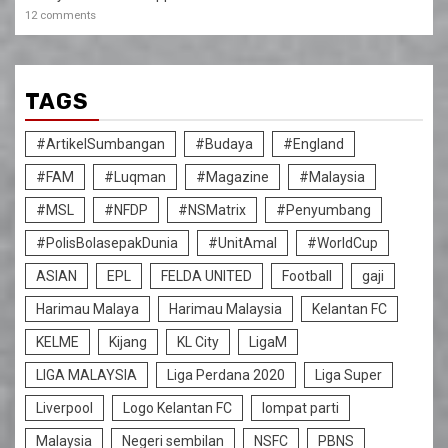
12 comments
TAGS
#ArtikelSumbangan
#Budaya
#England
#FAM
#Luqman
#Magazine
#Malaysia
#MSL
#NFDP
#NSMatrix
#Penyumbang
#PolisBolasepakDunia
#UnitAmal
#WorldCup
ASIAN
EPL
FELDA UNITED
Football
gaji
Harimau Malaya
Harimau Malaysia
Kelantan FC
KELME
Kijang
KL City
LigaM
LIGA MALAYSIA
Liga Perdana 2020
Liga Super
Liverpool
Logo Kelantan FC
lompat parti
Malaysia
Negeri sembilan
NSFC
PBNS