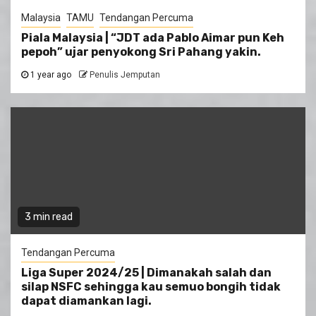
Malaysia
TAMU
Tendangan Percuma
Piala Malaysia | “JDT ada Pablo Aimar pun Keh
pepoh” ujar penyokong Sri Pahang yakin.
1 year ago
Penulis Jemputan
3 min read
Tendangan Percuma
Liga Super 2024/25 | Dimanakah salah dan
silap NSFC sehingga kau semuo bongih tidak
dapat diamankan lagi.