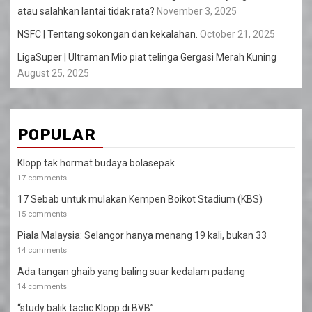
atau salahkan lantai tidak rata?
November 3, 2025
NSFC | Tentang sokongan dan kekalahan.
October 21, 2025
LigaSuper | Ultraman Mio piat telinga Gergasi Merah Kuning
August 25, 2025
POPULAR
Klopp tak hormat budaya bolasepak
17 comments
17 Sebab untuk mulakan Kempen Boikot Stadium (KBS)
15 comments
Piala Malaysia: Selangor hanya menang 19 kali, bukan 33
14 comments
Ada tangan ghaib yang baling suar kedalam padang
14 comments
“study balik tactic Klopp di BVB”