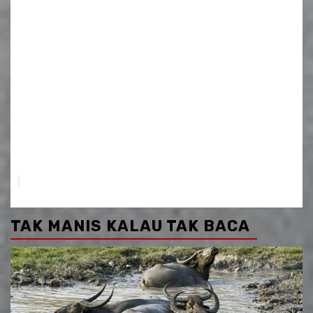
TAK MANIS KALAU TAK BACA