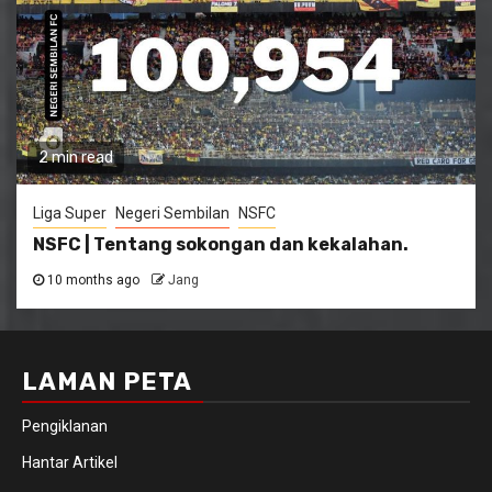
2 min read
Liga Super
Negeri Sembilan
NSFC
NSFC | Tentang sokongan dan kekalahan.
10 months ago
Jang
LAMAN PETA
Pengiklanan
Hantar Artikel