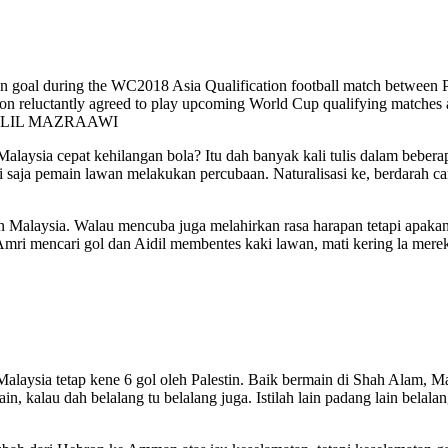
on goal during the WC2018 Asia Qualification football match between P
tion reluctantly agreed to play upcoming World Cup qualifying matches 
/ KHALIL MAZRAAWI
laysia cepat kehilangan bola? Itu dah banyak kali tulis dalam bebera
saja pemain lawan melakukan percubaan. Naturalisasi ke, berdarah camp
ain Malaysia. Walau mencuba juga melahirkan rasa harapan tetapi apaka
mri mencari gol dan Aidil membentes kaki lawan, mati kering la mere
aysia tetap kene 6 gol oleh Palestin. Baik bermain di Shah Alam, Mal
 kalau dah belalang tu belalang juga. Istilah lain padang lain belala