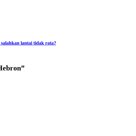
alahkan lantai tidak rata?
 Hebron
”