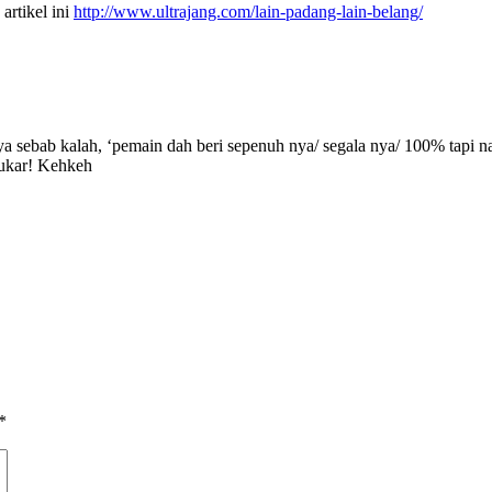
artikel ini
http://www.ultrajang.com/lain-padang-lain-belang/
anya sebab kalah, ‘pemain dah beri sepenuh nya/ segala nya/ 100% tapi
Tukar! Kehkeh
*