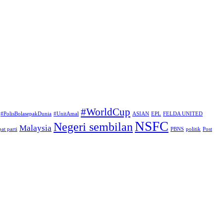
#WorldCup
#PolisBolasepakDunia
#UnitAmal
ASIAN
EPL
FELDA UNITED
NSFC
Negeri sembilan
Malaysia
at parti
PBNS
politik
Post