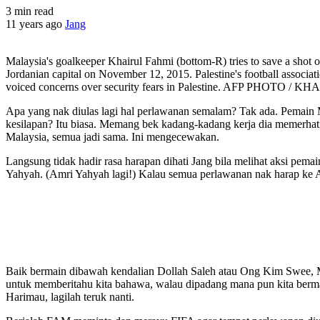
3 min read
11 years ago
Jang
Malaysia's goalkeeper Khairul Fahmi (bottom-R) tries to save a shot 
Jordanian capital on November 12, 2015. Palestine's football associa
voiced concerns over security fears in Palestine. AFP PHOTO 
Apa yang nak diulas lagi hal perlawanan semalam? Tak ada. Pemain Ma
kesilapan? Itu biasa. Memang bek kadang-kadang kerja dia memerhati 
Malaysia, semua jadi sama. Ini mengecewakan.
Langsung tidak hadir rasa harapan dihati Jang bila melihat aksi pem
Yahyah. (Amri Yahyah lagi!) Kalau semua perlawanan nak harap ke A
Baik bermain dibawah kendalian Dollah Saleh atau Ong Kim Swee, Mal
untuk memberitahu kita bahawa, walau dipadang mana pun kita bermain,
Harimau, lagilah teruk nanti.