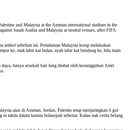
alestine and Malaysia at the Amman international stadium in the
against Saudi Arabia and Malaysia at neutral venues, after FIFA
pa artikel sebelum ini. Pertahanan Malaysia kerap melakukan
ur ke, mak lahir kat bulan, ayah lahir kat bendang ke, bila main
n daya, hanya sesekali hati Jang diubat oleh kesungguhan Amri
ka.
aysia atau di Amman, Jordan, Palestin tetap menjaringkan 6 gol
ng ni takda dalam kamus bolasepak sebenar. Kalau nak cerita belang