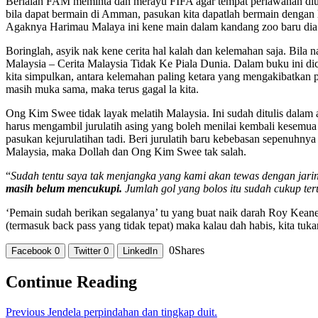
Berialah FAM meminta dan merayu FIFA agar tempat perlawanan diuba
bila dapat bermain di Amman, pasukan kita dapatlah bermain dengan l
Agaknya Harimau Malaya ini kene main dalam kandang zoo baru di
Boringlah, asyik nak kene cerita hal kalah dan kelemahan saja. Bila
Malaysia – Cerita Malaysia Tidak Ke Piala Dunia. Dalam buku ini dic
kita simpulkan, antara kelemahan paling ketara yang mengakibatkan 
masih muka sama, maka terus gagal la kita.
Ong Kim Swee tidak layak melatih Malaysia. Ini sudah ditulis dalam a
harus mengambil jurulatih asing yang boleh menilai kembali kesemua
pasukan kejurulatihan tadi. Beri jurulatih baru kebebasan sepenuhnya
Malaysia, maka Dollah dan Ong Kim Swee tak salah.
“
Sudah tentu saya tak menjangka yang kami akan tewas dengan jaring
masih belum mencukupi.
Jumlah gol yang bolos itu sudah cukup teru
‘Pemain sudah berikan segalanya’ tu yang buat naik darah Roy Kean
(termasuk back pass yang tidak tepat) maka kalau dah habis, kita tukar
0
Shares
Facebook
0
Twitter
0
LinkedIn
Continue Reading
Previous
Jendela perpindahan dan tingkap duit.