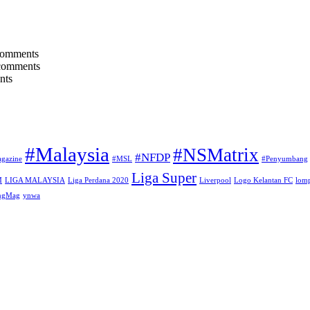
comments
comments
nts
#Malaysia
#NSMatrix
#NFDP
gazine
#MSL
#Penyumbang
Liga Super
M
LIGA MALAYSIA
Liga Perdana 2020
Liverpool
Logo Kelantan FC
lomp
angMag
ynwa