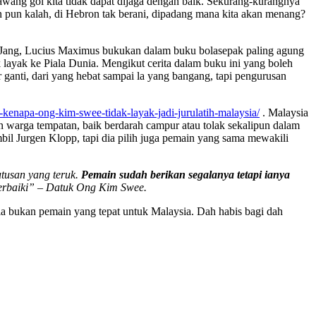
wang gol kita tidak dapat dijaga dengan baik. Sekurang-kurangnya
an pun kalah, di Hebron tak berani, dipadang mana kita akan menang?
awan Jang, Lucius Maximus bukukan dalam buku bolasepak paling agung
k layak ke Piala Dunia. Mengikut cerita dalam buku ini yang boleh
ganti, dari yang hebat sampai la yang bangang, tapi pengurusan
-kenapa-ong-kim-swee-tidak-layak-jadi-jurulatih-malaysia/
. Malaysia
n warga tempatan, baik berdarah campur atau tolak sekalipun dalam
mbil Jurgen Klopp, tapi dia pilih juga pemain yang sama mewakili
utusan yang teruk.
Pemain sudah berikan segalanya tetapi ianya
 perbaiki” – Datuk Ong Kim Swee.
ia bukan pemain yang tepat untuk Malaysia. Dah habis bagi dah