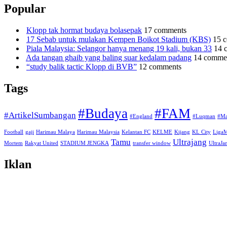
Popular
Klopp tak hormat budaya bolasepak
17 comments
17 Sebab untuk mulakan Kempen Boikot Stadium (KBS)
15 
Piala Malaysia: Selangor hanya menang 19 kali, bukan 33
14 
Ada tangan ghaib yang baling suar kedalam padang
14 comme
“study balik tactic Klopp di BVB”
12 comments
Tags
#Budaya
#FAM
#ArtikelSumbangan
#England
#Luqman
#Ma
Football
gaji
Harimau Malaya
Harimau Malaysia
Kelantan FC
KELME
Kijang
KL City
Liga
Tamu
Ultrajang
Mortem
Rakyat United
STADIUM JENGKA
transfer window
UltraJ
Iklan