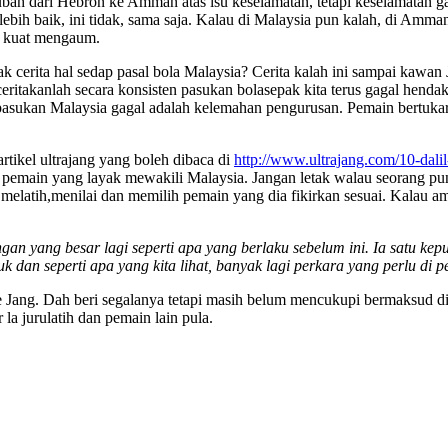
h dari Hebron ke Amman atas isu keselamatan, tetapi keselamatan ga
ebih baik, ini tidak, sama saja. Kalau di Malaysia pun kalah, di Amm
a kuat mengaum.
 nak cerita hal sedap pasal bola Malaysia? Cerita kalah ini sampai k
eritakanlah secara konsisten pasukan bolasepak kita terus gagal henda
pasukan Malaysia gagal adalah kelemahan pengurusan. Pemain bertukar 
rtikel ultrajang yang boleh dibaca di
http://www.ultrajang.com/10-dalil
 pemain yang layak mewakili Malaysia. Jangan letak walau seorang pu
 melatih,menilai dan memilih pemain yang dia fikirkan sesuai. Kalau a
an yang besar lagi seperti apa yang berlaku sebelum ini. Ia satu kep
k dan seperti apa yang kita lihat, banyak lagi perkara yang perlu di
e Jang. Dah beri segalanya tetapi masih belum mencukupi bermaksud d
 la jurulatih dan pemain lain pula.