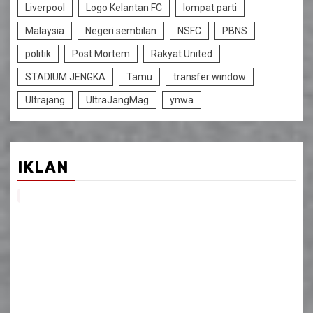
Liverpool
Logo Kelantan FC
lompat parti
Malaysia
Negeri sembilan
NSFC
PBNS
politik
Post Mortem
Rakyat United
STADIUM JENGKA
Tamu
transfer window
Ultrajang
UltraJangMag
ynwa
IKLAN