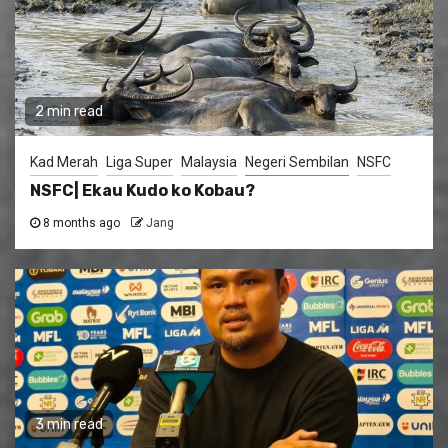
2 min read
Kad Merah
Liga Super
Malaysia
Negeri Sembilan
NSFC
NSFC| Ekau Kudo ko Kobau?
8 months ago
Jang
3 min read