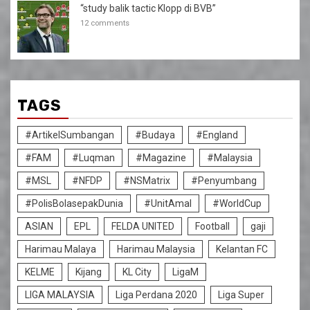
“study balik tactic Klopp di BVB”
12 comments
TAGS
#ArtikelSumbangan
#Budaya
#England
#FAM
#Luqman
#Magazine
#Malaysia
#MSL
#NFDP
#NSMatrix
#Penyumbang
#PolisBolasepakDunia
#UnitAmal
#WorldCup
ASIAN
EPL
FELDA UNITED
Football
gaji
Harimau Malaya
Harimau Malaysia
Kelantan FC
KELME
Kijang
KL City
LigaM
LIGA MALAYSIA
Liga Perdana 2020
Liga Super