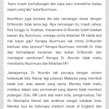
“kami masih berhubungan dan saya baru menelefon beliau
sejam yang lalu” kata Nuormuso.
NuorMuso juga berkata dia ada rancangan besar dengan
Dr.Noordin tidak lama lagi. Apa rancangan itu, masih rahsia.
Kita tunggu la. Soalnya, macamana Dr.Noordin boleh biarkan
kawan dia, Nuormuso, menjaja cerita Kelantan FA takda duit
nak bayar gaji? Kenapa Nuormuso tak minta Dr.Noordin
bantuan atau sponsor? Kenapa Nuormuso memilih Dr. Vida
dan berhadapan kecaman dan bukan Dr.Noordin dan
mendapat sambutan? Kenapa Dr. Nooridn tidak mahu
membantu Nuormuso dan Kelantan FA?
Jawapannya, Dr. Noordin tak percaya dengan sistem
bolasepak kita. Ramai lagi jutawan Malaysia yang membeli
kelab luar atas alasan yang sama. Mereka tidak mahu
melabur dalam satu permainan yang dijamin tidak memberi
pulangan. Dulu, MK Land ada team bola, pengerusinya, Tan
Sri Mustapha Kamal dan anaknya sangat sukakan bola.
Mereka tour ke beberapa stadium besar di England dan