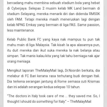
bercadang mahu membina sebuah stadium bola yang hebat
di Cyberjaya. Selepas 2 musim kelab MK Land bermain di
stadium Selayang, mereka menarik diri dan didenda RM50K
oleh FAM. Tetapi mereka masih meneruskan lagi dengan
kelab NPNG Emkay yang bermain di liga FAS. Same passion,
less maintenance.
Kelab Public Bank FC yang kaya nak mampus tu pun tak
mahu main di liga Malaysia. Tak kisah la apa alasannya pun,
itu duit mereka dan ikut suka mereka la nak belanja atau
simpan. Tak manis kalau kita yang tak tahu berniaga nak ajar
orang meniaga.
Mengikut laporan TheMalayMail lagi, Dr.Noordin berkata, dia
melabur di FC Bari kerana rasa terhutang budi dengan Itali.
Dia terkena serangan jantung di Rome semasa cuti Krismas
dan ini adalah serangan kedua selepas 10 tahun.
“The doctors in Italy took care of me … they saved me. So, I
thought I should do something for Italy.” – TheMalayMail