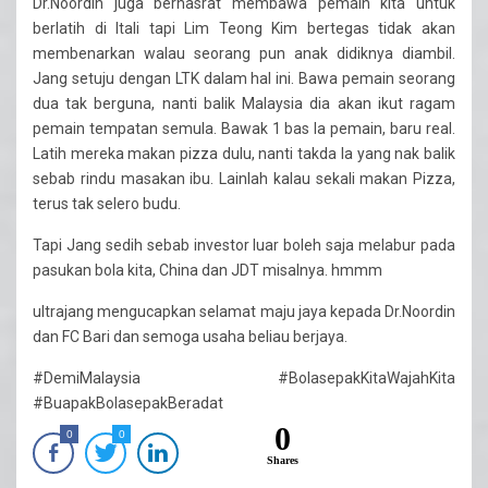
Dr.Noordin juga berhasrat membawa pemain kita untuk
berlatih di Itali tapi Lim Teong Kim bertegas tidak akan
membenarkan walau seorang pun anak didiknya diambil.
Jang setuju dengan LTK dalam hal ini. Bawa pemain seorang
dua tak berguna, nanti balik Malaysia dia akan ikut ragam
pemain tempatan semula. Bawak 1 bas la pemain, baru real.
Latih mereka makan pizza dulu, nanti takda la yang nak balik
sebab rindu masakan ibu. Lainlah kalau sekali makan Pizza,
terus tak selero budu.
Tapi Jang sedih sebab investor luar boleh saja melabur pada
pasukan bola kita, China dan JDT misalnya. hmmm
ultrajang mengucapkan selamat maju jaya kepada Dr.Noordin
dan FC Bari dan semoga usaha beliau berjaya.
#DemiMalaysia #BolasepakKitaWajahKita
#BuapakBolasepakBeradat
0
0
0
Shares