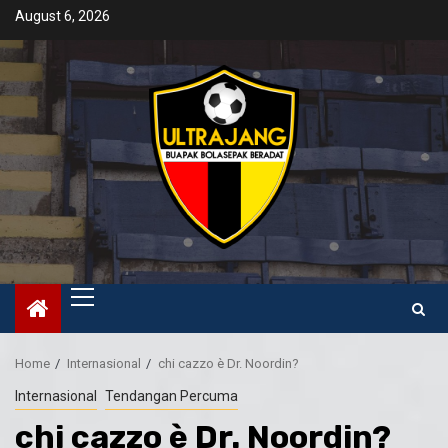
Skip
August 6, 2026
to
content
Primary
Menu
Home
Internasional
chi cazzo è Dr. Noordin?
Internasional
Tendangan Percuma
chi cazzo è Dr. Noordin?