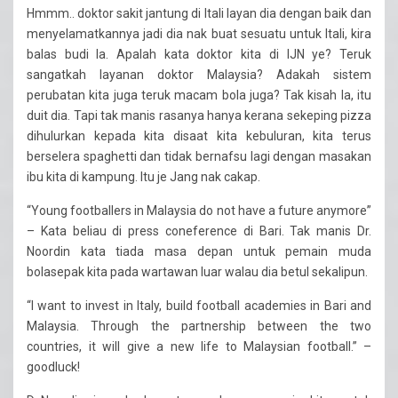
Hmmm.. doktor sakit jantung di Itali layan dia dengan baik dan
menyelamatkannya jadi dia nak buat sesuatu untuk Itali, kira
balas budi la. Apalah kata doktor kita di IJN ye? Teruk
sangatkah layanan doktor Malaysia? Adakah sistem
perubatan kita juga teruk macam bola juga? Tak kisah la, itu
duit dia. Tapi tak manis rasanya hanya kerana sekeping pizza
dihulurkan kepada kita disaat kita kebuluran, kita terus
berselera spaghetti dan tidak bernafsu lagi dengan masakan
ibu kita di kampung. Itu je Jang nak cakap.
“Young footballers in Malaysia do not have a future anymore”
– Kata beliau di press coneference di Bari. Tak manis Dr.
Noordin kata tiada masa depan untuk pemain muda
bolasepak kita pada wartawan luar walau dia betul sekalipun.
“I want to invest in Italy, build football academies in Bari and
Malaysia. Through the partnership between the two
countries, it will give a new life to Malaysian football.” –
goodluck!