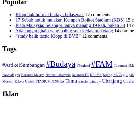
Popular
Klopp tak hormat budaya bolasepak
17 comments
17 Sebab untuk mulakan Kempen Boikot Stadium (KBS)
15 
Piala Malaysia: Selangor hanya menang 19 kali, bukan 33
14 
Ada tangan ghaib yang baling suar kedalam padang
14 comme
“study balik tactic Klopp di BVB”
12 comments
Tags
#Budaya
#FAM
#ArtikelSumbangan
#England
#Luqman
#Ma
Football
gaji
Harimau Malaya
Harimau Malaysia
Kelantan FC
KELME
Kijang
KL City
Liga
Tamu
Ultrajang
Mortem
Rakyat United
STADIUM JENGKA
transfer window
UltraJ
Iklan