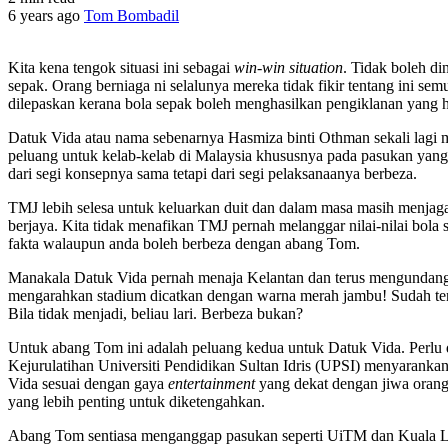
6 years ago
Tom Bombadil
Kita kena tengok situasi ini sebagai
win-win situation
. Tidak boleh di
sepak. Orang berniaga ni selalunya mereka tidak fikir tentang ini sem
dilepaskan kerana bola sepak boleh menghasilkan pengiklanan yang 
Datuk Vida atau nama sebenarnya Hasmiza binti Othman sekali lagi m
peluang untuk kelab-kelab di Malaysia khususnya pada pasukan ya
dari segi konsepnya sama tetapi dari segi pelaksanaanya berbeza.
TMJ lebih selesa untuk keluarkan duit dan dalam masa masih menjaga 
berjaya. Kita tidak menafikan TMJ pernah melanggar nilai-nilai bola 
fakta walaupun anda boleh berbeza dengan abang Tom.
Manakala Datuk Vida pernah menaja Kelantan dan terus mengundang
mengarahkan stadium dicatkan dengan warna merah jambu! Sudah ten
Bila tidak menjadi, beliau lari. Berbeza bukan?
Untuk abang Tom ini adalah peluang kedua untuk Datuk Vida. Perlu 
Kejurulatihan Universiti Pendidikan Sultan Idris (UPSI) menyaran
Vida sesuai dengan gaya
entertainment
yang dekat dengan jiwa orang
yang lebih penting untuk diketengahkan.
Abang Tom sentiasa menganggap pasukan seperti UiTM dan Kuala Lu