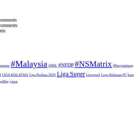
comments
comments
nts
#Malaysia
#NSMatrix
#NFDP
gazine
#MSL
#Penyumbang
Liga Super
M
LIGA MALAYSIA
Liga Perdana 2020
Liverpool
Logo Kelantan FC
lomp
angMag
ynwa