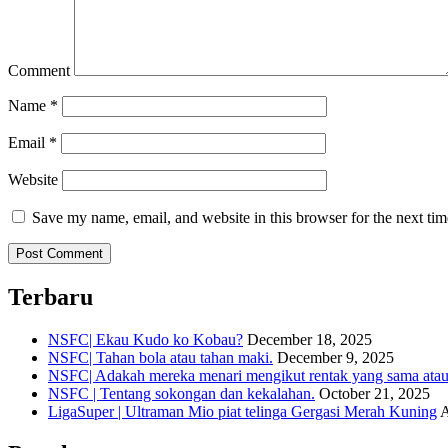
Comment
Name
*
Email
*
Website
Save my name, email, and website in this browser for the next ti
Terbaru
NSFC| Ekau Kudo ko Kobau?
December 18, 2025
NSFC| Tahan bola atau tahan maki.
December 9, 2025
NSFC| Adakah mereka menari mengikut rentak yang sama atau s
NSFC | Tentang sokongan dan kekalahan.
October 21, 2025
LigaSuper | Ultraman Mio piat telinga Gergasi Merah Kuning
A