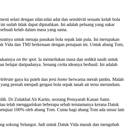
i selari dengan nilai-nilai adat dan sensitiviti sesuatu kelab bola
 ini sudah tidak dapat dipisahkan. Ini adalah peluang yang sukar
sebuah kelab dalam masa yang sama.
sratnya untuk menaja pasukan bola sepak lain pula. Ini merupakan
uk Vida dan TMJ berkenaan dengan penajaan ini. Untuk abang Tom,
bukannya
on the spot
. Ia memerlukan masa dan sedikit nasib untuk
 belajar daripadanya. Senang cerita ideanya berhasil. Ini adalah
elebrate
gaya ku puteh dan jersi
home
berwarna merah jambu. Malah
ng pernah menjadi gergasi bola sepak tanah air terus merundum.
pilih. Dr Zulakbal Ab Karim, seorang Pensyarah Kanan Sains
iau telah menggariskan beberapa sebab terutamanya kerana Datuk
ersetujuai 100% oleh abang Tom. Cuma bagi abang Tom ada unsur lain
ang sokong Selangor. Jadi untuk Datuk Vida masuk dan mengubah