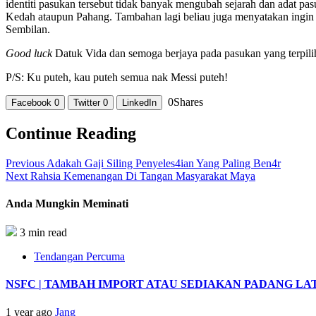
identiti pasukan tersebut tidak banyak mengubah sejarah dan adat pa
Kedah ataupun Pahang. Tambahan lagi beliau juga menyatakan ingi
Sembilan.
Good luck
Datuk Vida dan semoga berjaya pada pasukan yang terpili
P/S: Ku puteh, kau puteh semua nak Messi puteh!
0
Shares
Facebook
0
Twitter
0
LinkedIn
Continue Reading
Previous
Adakah Gaji Siling Penyeles4ian Yang Paling Ben4r
Next
Rahsia Kemenangan Di Tangan Masyarakat Maya
Anda Mungkin Meminati
3 min read
Tendangan Percuma
NSFC | TAMBAH IMPORT ATAU SEDIAKAN PADANG LA
1 year ago
Jang