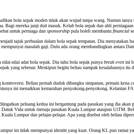
nafikan bola sepak moden tidak akan wujud tanpa wang. Namun ianya mest
ua. Bagi mereka janji duit masuk. Kelab bola sepak dan ahli perniagaan
hebat untuk perniaga dan
sponsorship
pula boleh membantu
financial
se
enjadi tajuk perbualan dalam bola sepak tempatan. Dia menyatakan ha
ng mempunyai masalah gaji. Dulu ada orang membandingkan antara Dat
nilai-nilai adat bola sepak. Dia tahu bola sepak punya
break even
ini 
sepak yang sebenar. Meskipun begitu beliau nampak kesalahannya itu dan
 kontroversi. Beliau pernah duduk dibangku simpanan, pemain kena
c
tunya ini menaikkan kemarahan penyokong-penyokong. Kelantan FA ya
diingatkan peluang kedua ini bergantung pada pasukan yang dia akan 
kan Datuk Vida untuk menaja pasukan Kuala Lumpur ataupun UiTM. Bel
 Kuala Lumpur dan pelajar-pelajar. Apa yang disebut oleh beliau dip
mpur ini tidak mempunyai identiti yang kuat. Orang KL pun ramai y