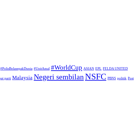
#WorldCup
#PolisBolasepakDunia
#UnitAmal
ASIAN
EPL
FELDA UNITED
NSFC
Negeri sembilan
Malaysia
at parti
PBNS
politik
Post