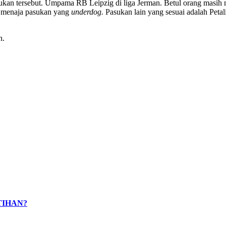
sukan tersebut. Umpama RB Leipzig di liga Jerman. Betul orang masih 
n menaja pasukan yang
underdog.
Pasukan lain yang sesuai adalah Pet
h.
TIHAN?