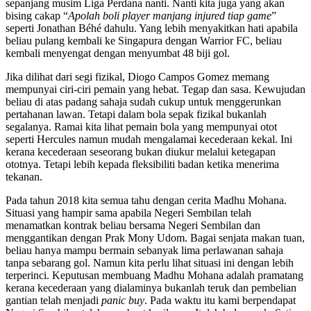
sepanjang musim Liga Perdana nanti. Nanti kita juga yang akan
bising cakap “
Apolah boli player manjang injured tiap game
”
seperti Jonathan Béhé dahulu. Yang lebih menyakitkan hati apabila
beliau pulang kembali ke Singapura dengan Warrior FC, beliau
kembali menyengat dengan menyumbat 48 biji gol.
Jika dilihat dari segi fizikal, Diogo Campos Gomez memang
mempunyai ciri-ciri pemain yang hebat. Tegap dan sasa. Kewujudan
beliau di atas padang sahaja sudah cukup untuk menggerunkan
pertahanan lawan. Tetapi dalam bola sepak fizikal bukanlah
segalanya. Ramai kita lihat pemain bola yang mempunyai otot
seperti Hercules namun mudah mengalamai kecederaan kekal. Ini
kerana kecederaan seseorang bukan diukur melalui ketegapan
ototnya. Tetapi lebih kepada fleksibiliti badan ketika menerima
tekanan.
Pada tahun 2018 kita semua tahu dengan cerita Madhu Mohana.
Situasi yang hampir sama apabila Negeri Sembilan telah
menamatkan kontrak beliau bersama Negeri Sembilan dan
menggantikan dengan Prak Mony Udom. Bagai senjata makan tuan,
beliau hanya mampu bermain sebanyak lima perlawanan sahaja
tanpa sebarang gol. Namun kita perlu lihat situasi ini dengan lebih
terperinci. Keputusan membuang Madhu Mohana adalah pramatang
kerana kecederaan yang dialaminya bukanlah teruk dan pembelian
gantian telah menjadi
panic buy
. Pada waktu itu kami berpendapat