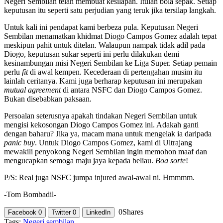
Negeri Sembilan telah membuat kesilapan. Itulah bola sepak. Setiap
keputusan itu seperti satu perjudian yang teruk jika tersilap langkah.
Untuk kali ini pendapat kami berbeza pula. Keputusan Negeri
Sembilan menamatkan khidmat Diogo Campos Gomez adalah tepat
meskipun pahit untuk ditelan. Walaupun nampak tidak adil pada
Diogo, keputusan sukar seperti ini perlu dilakukan demi
kesinambungan misi Negeri Sembilan ke Liga Super. Setiap pemain
perlu
fit
di awal kempen. Kecederaan di pertengahan musim itu
lainlah ceritanya. Kami juga berharap keputusan ini merupakan
mutual agreement
di antara NSFC dan Diogo Campos Gomez.
Bukan disebabkan paksaan.
Persoalan seterusnya apakah tindakan Negeri Sembilan untuk
mengisi kekosongan Diogo Campos Gomez ini. Adakah ganti
dengan baharu? Jika ya, macam mana untuk mengelak ia daripada
panic buy
. Untuk Diogo Campos Gomez, kami di Ultrajang
mewakili penyokong Negeri Sembilan ingin memohon maaf dan
mengucapkan semoga maju jaya kepada beliau.
Boa sorte
!
P/S: Real juga NSFC jumpa injured awal-awal ni. Hmmmm.
-Tom Bombadil-
0
Shares
Facebook
0
Twitter
0
LinkedIn
Tags:
Negeri sembilan