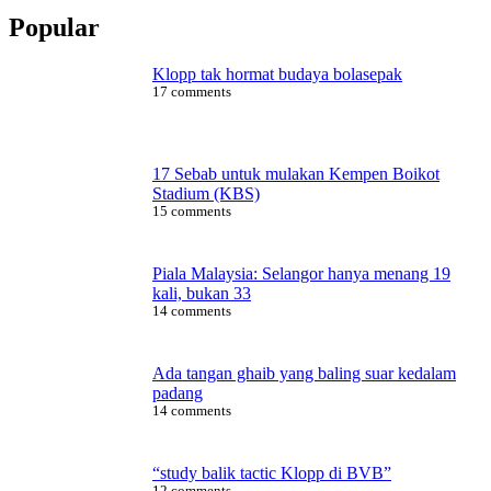
Popular
Klopp tak hormat budaya bolasepak
17 comments
17 Sebab untuk mulakan Kempen Boikot
Stadium (KBS)
15 comments
Piala Malaysia: Selangor hanya menang 19
kali, bukan 33
14 comments
Ada tangan ghaib yang baling suar kedalam
padang
14 comments
“study balik tactic Klopp di BVB”
12 comments