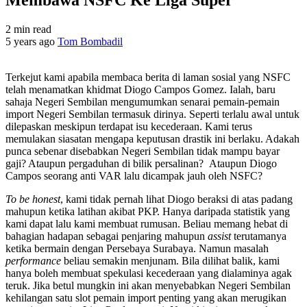
2 min read
5 years ago
Tom Bombadil
Terkejut kami apabila membaca berita di laman sosial yang NSFC
telah menamatkan khidmat Diogo Campos Gomez. Ialah, baru
sahaja Negeri Sembilan mengumumkan senarai pemain-pemain
import Negeri Sembilan termasuk dirinya. Seperti terlalu awal untuk
dilepaskan meskipun terdapat isu kecederaan. Kami terus
memulakan siasatan mengapa keputusan drastik ini berlaku. Adakah
punca sebenar disebabkan Negeri Sembilan tidak mampu bayar
gaji? Ataupun pergaduhan di bilik persalinan? Ataupun Diogo
Campos seorang anti VAR lalu dicampak jauh oleh NSFC?
To be honest
, kami tidak pernah lihat Diogo beraksi di atas padang
mahupun ketika latihan akibat PKP. Hanya daripada statistik yang
kami dapat lalu kami membuat rumusan. Beliau memang hebat di
bahagian hadapan sebagai penjaring mahupun
assist
terutamanya
ketika bermain dengan Persebaya Surabaya. Namun masalah
performance
beliau semakin menjunam. Bila dilihat balik, kami
hanya boleh membuat spekulasi kecederaan yang dialaminya agak
teruk. Jika betul mungkin ini akan menyebabkan Negeri Sembilan
kehilangan satu slot pemain import penting yang akan merugikan