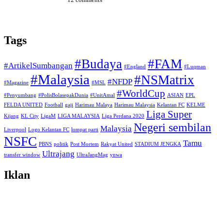
Tags
#Budaya
#FAM
#ArtikelSumbangan
#England
#Luqman
#Malaysia
#NSMatrix
#NFDP
#Magazine
#MSL
#WorldCup
#Penyumbang
#PolisBolasepakDunia
#UnitAmal
ASIAN
EPL
FELDA UNITED
Football
gaji
Harimau Malaya
Harimau Malaysia
Kelantan FC
KELME
Liga Super
Kijang
KL City
LigaM
LIGA MALAYSIA
Liga Perdana 2020
Negeri sembilan
Malaysia
Liverpool
Logo Kelantan FC
lompat parti
NSFC
Tamu
PBNS
politik
Post Mortem
Rakyat United
STADIUM JENGKA
Ultrajang
transfer window
UltraJangMag
ynwa
Iklan