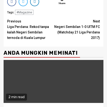
Shares
#Magazine
Tags:
Continue
Previous
Next
Liga Perdana: Rekod tanpa
Negeri Sembilan 1-0 UITM FC
Reading
kalah Negeri Sembilan
(Matchday 21 Liga Perdana
ternoda di Kuala Lumpur
2017)
ANDA MUNGKIN MEMINATI
2 min read