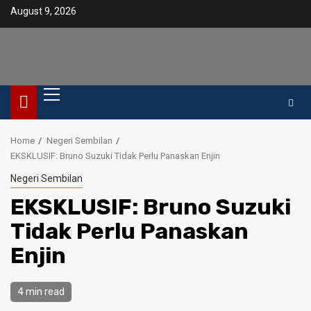
Skip
August 9, 2026
to
content
Primary
Menu
Home
Negeri Sembilan
EKSKLUSIF: Bruno Suzuki Tidak Perlu Panaskan Enjin
Negeri Sembilan
EKSKLUSIF: Bruno Suzuki
Tidak Perlu Panaskan
Enjin
4 min read