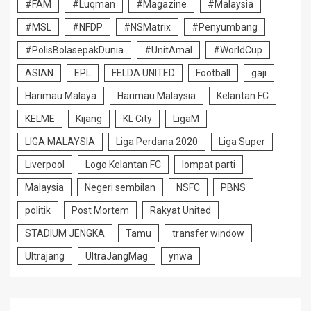
#FAM
#Luqman
#Magazine
#Malaysia
#MSL
#NFDP
#NSMatrix
#Penyumbang
#PolisBolasepakDunia
#UnitAmal
#WorldCup
ASIAN
EPL
FELDA UNITED
Football
gaji
Harimau Malaya
Harimau Malaysia
Kelantan FC
KELME
Kijang
KL City
LigaM
LIGA MALAYSIA
Liga Perdana 2020
Liga Super
Liverpool
Logo Kelantan FC
lompat parti
Malaysia
Negeri sembilan
NSFC
PBNS
politik
Post Mortem
Rakyat United
STADIUM JENGKA
Tamu
transfer window
Ultrajang
UltraJangMag
ynwa