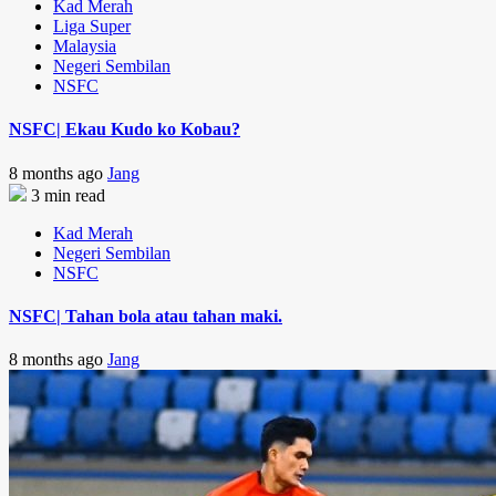
Kad Merah
Liga Super
Malaysia
Negeri Sembilan
NSFC
NSFC| Ekau Kudo ko Kobau?
8 months ago
Jang
3 min read
Kad Merah
Negeri Sembilan
NSFC
NSFC| Tahan bola atau tahan maki.
8 months ago
Jang