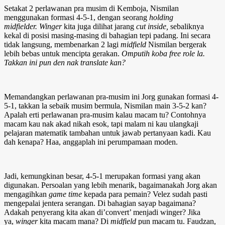
Setakat 2 perlawanan pra musim di Kemboja, Nismilan
menggunakan formasi 4-5-1, dengan seorang
holding
midfielder.
Winger
kita juga dilihat jarang
cut inside,
sebaliknya
kekal di posisi masing-masing di bahagian tepi padang. Ini secara
tidak langsung, membenarkan 2 lagi
midfield
Nismilan bergerak
lebih bebas untuk mencipta gerakan.
Omputih koba free role la.
Takkan ini pun den nak translate kan?
Memandangkan perlawanan pra-musim ini Jorg gunakan formasi 4-
5-1, takkan la sebaik musim bermula, Nismilan main 3-5-2 kan?
Apalah erti perlawanan pra-musim kalau macam tu? Contohnya
macam kau nak akad nikah esok, tapi malam ni kau ulangkaji
pelajaran matematik tambahan untuk jawab pertanyaan kadi. Kau
dah kenapa? Haa, anggaplah ini perumpamaan moden.
Jadi, kemungkinan besar, 4-5-1 merupakan formasi yang akan
digunakan. Persoalan yang lebih menarik, bagaimanakah Jorg akan
mengagihkan
game time
kepada para pemain? Velez sudah pasti
mengepalai jentera serangan. Di bahagian sayap bagaimana?
Adakah penyerang kita akan di’convert’ menjadi winger? Jika
ya,
winger
kita macam mana? Di
midfield
pun macam tu. Faudzan,