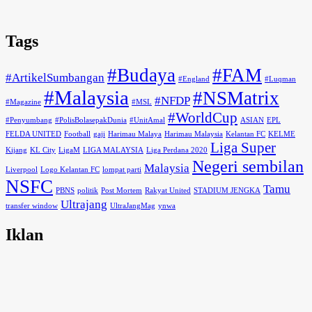
Tags
#Budaya
#FAM
#ArtikelSumbangan
#England
#Luqman
#Malaysia
#NSMatrix
#NFDP
#Magazine
#MSL
#WorldCup
#Penyumbang
#PolisBolasepakDunia
#UnitAmal
ASIAN
EPL
FELDA UNITED
Football
gaji
Harimau Malaya
Harimau Malaysia
Kelantan FC
KELME
Liga Super
Kijang
KL City
LigaM
LIGA MALAYSIA
Liga Perdana 2020
Negeri sembilan
Malaysia
Liverpool
Logo Kelantan FC
lompat parti
NSFC
Tamu
PBNS
politik
Post Mortem
Rakyat United
STADIUM JENGKA
Ultrajang
transfer window
UltraJangMag
ynwa
Iklan