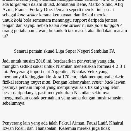
ada
target man
dalam skuad. Johnathan Behe, Marko Simic, Afiq
Azmi, Francis Forkey Doe. Pemain seperti mereka ini sesuai
sebagai
lone striker
kerana keupayaan dan fizikal mereka
untuk
hold
bola sementara menunggu
support
daripada jentera
tengah dan sayap. Sebab kalau
lone striker
ni nak
poie lunggah
4
orang pertahanan lawan, bukankah tak masuk akal tindakan macam
tu?
Senarai pemain skuad Liga Super Negeri Sembilan FA
Jadi untuk musim 2018 ini, berdasarkan penyerang yang ada,
mungkin sedikit sukar untuk Nismilan meneruskan formasi 4-2-3-1
ini. Penyerang import dari Argentina, Nicolas Velez yang
mempunyai ketinggian kira-kira 170 cm, tidak mempunyai ciri-ciri
fizikal seorang
target man.
Dengan kebanyakan
center back
lawan
pastinya pemain import yang mempunyai saiz fizikal yang lebih
besar daripadanya, pasti menyukarkan Nismilan sekiranya
mengamalkan corak permainan yang sama dengan musim-musim
sebelumnya.
Penyerang lain yang ada ialah Fakrul Aiman, Fauzi Latif, Khairul
Izwan Rosli, dan Thanabalan. Kesemua mereka juga tidak