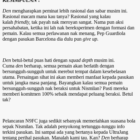
KESIMPULAN :
Den
mengharapkan peminat lebih rasional dan sabar musim ini.
Rasional macam mana kau tanya? Rasional yang kalau
kalah
friendly,
tak payah nak meroyan sangat. Nama pun aksi
persahabatan, ketika ini lah nak bereksperimen dengan formasi dan
pemain. Kalau semua perlawanan nak menang, Pep Guardiola
dengan pasukan Barcelona dia dulu pun
give up.
Den
betul-betul puas hati dengan
squad depth
musim ini.
Cuma
den
berharap, semua pemain akan berlatih dengan
bersungguh-sungguh untuk merebut tempat dalam kesebelasan
utama. Persaingan sihat ini akan memberi manfaat kepada pasukan
untuk jangka masa panjang. Bayangkan kalau semua pemain
bersungguh-sungguh nak beraksi untuk Nismilan? Pasti mereka
memberi komitmen 100% sebaik mendapat peluang beraksi. Betul
tak?
Pelancaran N9FC juga sedikit sebanyak memeriahkan suasana bola
sepak Nismilan. Tak adalah penyokong tertunggu-tunggu info
terkini pasukan. Ini sampai ada yang bertanya kepada UltraJang
tentang perihal pasukan. Manalah kami tau. Kan?
Den
berharap