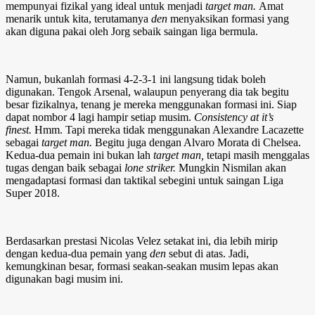
mempunyai fizikal yang ideal untuk menjadi
target man.
Amat
menarik untuk kita, terutamanya
den
menyaksikan formasi yang
akan diguna pakai oleh Jorg sebaik saingan liga bermula.
Namun, bukanlah formasi 4-2-3-1 ini langsung tidak boleh
digunakan. Tengok Arsenal, walaupun penyerang dia tak begitu
besar fizikalnya, tenang je mereka menggunakan formasi ini. Siap
dapat nombor 4 lagi hampir setiap musim.
Consistency at it’s
finest.
Hmm. Tapi mereka tidak menggunakan Alexandre Lacazette
sebagai
target man.
Begitu juga dengan Alvaro Morata di Chelsea.
Kedua-dua pemain ini bukan lah
target man,
tetapi masih menggalas
tugas dengan baik sebagai
lone striker.
Mungkin Nismilan akan
mengadaptasi formasi dan taktikal sebegini untuk saingan Liga
Super 2018.
Berdasarkan prestasi Nicolas Velez setakat ini, dia lebih mirip
dengan kedua-dua pemain yang
den
sebut di atas. Jadi,
kemungkinan besar, formasi seakan-seakan musim lepas akan
digunakan bagi musim ini.