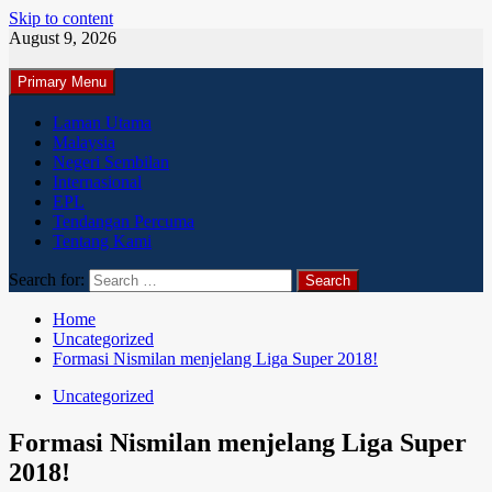
Skip to content
August 9, 2026
Primary Menu
Laman Utama
Malaysia
Negeri Sembilan
Internasional
EPL
Tendangan Percuma
Tentang Kami
Search for:
Home
Uncategorized
Formasi Nismilan menjelang Liga Super 2018!
Uncategorized
Formasi Nismilan menjelang Liga Super
2018!