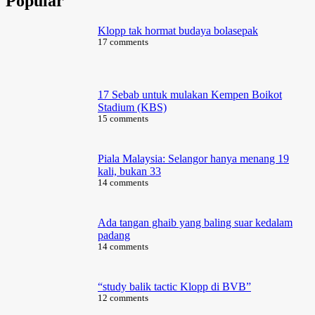
Popular
Klopp tak hormat budaya bolasepak
17 comments
17 Sebab untuk mulakan Kempen Boikot
Stadium (KBS)
15 comments
Piala Malaysia: Selangor hanya menang 19
kali, bukan 33
14 comments
Ada tangan ghaib yang baling suar kedalam
padang
14 comments
“study balik tactic Klopp di BVB”
12 comments