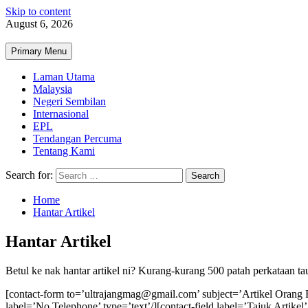
Skip to content
August 6, 2026
Primary Menu
Laman Utama
Malaysia
Negeri Sembilan
Internasional
EPL
Tendangan Percuma
Tentang Kami
Search for:
Home
Hantar Artikel
Hantar Artikel
Betul ke nak hantar artikel ni? Kurang-kurang 500 patah perkataan t
[contact-form to=’ultrajangmag@gmail.com’ subject=’Artikel Orang Ram
label=’No Telephone’ type=’text’/][contact-field label=’Tajuk Artikel’ 