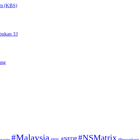
um (KBS)
 bukan 33
ang
#Malaysia
#NSMatrix
#NFDP
gazine
#MSL
#Penyumbang