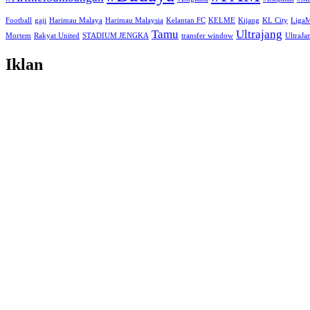
Football
gaji
Harimau Malaya
Harimau Malaysia
Kelantan FC
KELME
Kijang
KL City
Liga
Tamu
Ultrajang
Mortem
Rakyat United
STADIUM JENGKA
transfer window
UltraJ
Iklan