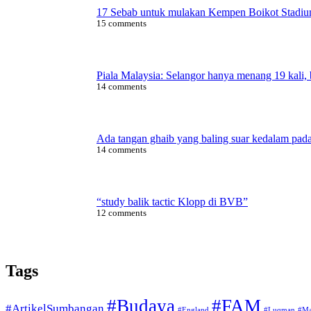
17 Sebab untuk mulakan Kempen Boikot Stadi
15 comments
Piala Malaysia: Selangor hanya menang 19 kali,
14 comments
Ada tangan ghaib yang baling suar kedalam pad
14 comments
“study balik tactic Klopp di BVB”
12 comments
Tags
#Budaya
#FAM
#ArtikelSumbangan
#England
#Luqman
#Ma