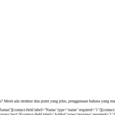
au? Mesti ada struktur dan point yang jelas, penggunaan bahasa yang m
ai’][contact-field label=’Nama’ type=’name’ required=’1’/][contact-fi
type=’text’/][contact-field label=’Artikel’ type=’textarea’ required=’1’/