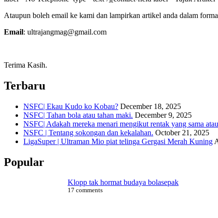
Ataupun boleh email ke kami dan lampirkan artikel anda dalam forma
Email
: ultrajangmag@gmail.com
Terima Kasih.
Terbaru
NSFC| Ekau Kudo ko Kobau?
December 18, 2025
NSFC| Tahan bola atau tahan maki.
December 9, 2025
NSFC| Adakah mereka menari mengikut rentak yang sama atau s
NSFC | Tentang sokongan dan kekalahan.
October 21, 2025
LigaSuper | Ultraman Mio piat telinga Gergasi Merah Kuning
A
Popular
Klopp tak hormat budaya bolasepak
17 comments