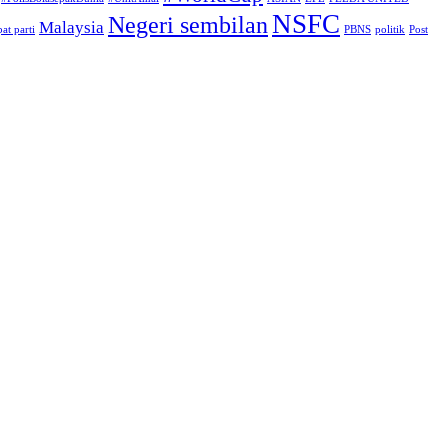
NSFC
Negeri sembilan
Malaysia
at parti
PBNS
politik
Post