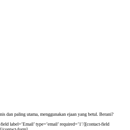
anis dan paling utama, menggunakan ejaan yang betul. Berani?
eld label=’Email’ type=’email’ required=’1’/][contact-field
][/contact-form]