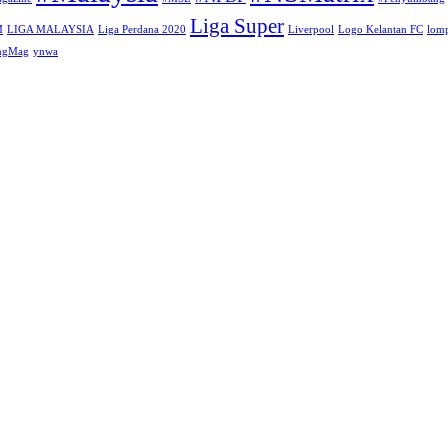
Liga Super
M
LIGA MALAYSIA
Liga Perdana 2020
Liverpool
Logo Kelantan FC
lomp
angMag
ynwa