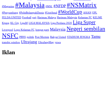
#Malaysia
#NSMatrix
#NFDP
#Magazine
#MSL
#WorldCup
#Penyumbang
#PolisBolasepakDunia
#UnitAmal
ASIAN
EPL
FELDA UNITED
Football
gaji
Harimau Malaya
Harimau Malaysia
Kelantan FC
KELME
Liga Super
Kijang
KL City
LigaM
LIGA MALAYSIA
Liga Perdana 2020
Negeri sembilan
Malaysia
Liverpool
Logo Kelantan FC
lompat parti
NSFC
Tamu
PBNS
politik
Post Mortem
Rakyat United
STADIUM JENGKA
Ultrajang
transfer window
UltraJangMag
ynwa
Iklan