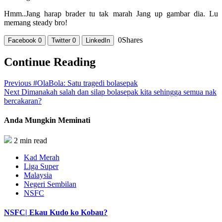
Hmm..Jang harap brader tu tak marah Jang up gambar dia. Lu
memang steady bro!
0
Shares
Facebook
0
Twitter
0
LinkedIn
Continue Reading
Previous
#OlaBola: Satu tragedi bolasepak
Next
Dimanakah salah dan silap bolasepak kita sehingga semua nak
bercakaran?
Anda Mungkin Meminati
2 min read
Kad Merah
Liga Super
Malaysia
Negeri Sembilan
NSFC
NSFC| Ekau Kudo ko Kobau?