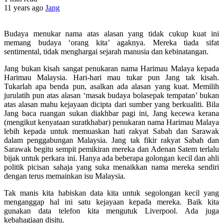
11 years ago
Jang
Budaya menukar nama atas alasan yang tidak cukup kuat ini
memang budaya ‘orang kita’ agaknya. Mereka tiada sifat
sentimental, tidak menghargai sejarah manusia dan kebinatangan.
Jang bukan kisah sangat penukaran nama Harimau Malaya kepada
Harimau Malaysia. Hari-hari mau tukar pun Jang tak kisah.
Tukarlah apa benda pun, asalkan ada alasan yang kuat. Memilih
jurulatih pun atas alasan ‘masak budaya bolasepak tempatan’ bukan
atas alasan mahu kejayaan dicipta dari sumber yang berkualiti. Bila
Jang baca ruangan sukan diakhbar pagi ini, Jang kecewa kerana
(mengikut kenyataan suratkhabar) penukaran nama Harimau Malaya
lebih kepada untuk memuaskan hati rakyat Sabah dan Sarawak
dalam penggabungan Malaysia. Jang tak fikir rakyat Sabah dan
Sarawak begitu sempit pemikiran mereka dan Adenan Satem terlalu
bijak untuk perkara ini. Hanya ada beberapa golongan kecil dan ahli
politik picisan sahaja yang suka menaikkan nama mereka sendiri
dengan terus memainkan isu Malaysia.
Tak manis kita habiskan data kita untuk segolongan kecil yang
menganggap hal ini satu kejayaan kepada mereka. Baik kita
gunakan data telefon kita mengutuk Liverpool. Ada juga
kebahagiaan disitu.