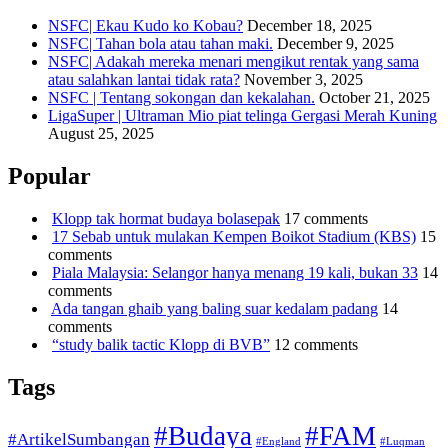
NSFC| Ekau Kudo ko Kobau?
December 18, 2025
NSFC| Tahan bola atau tahan maki.
December 9, 2025
NSFC| Adakah mereka menari mengikut rentak yang sama
atau salahkan lantai tidak rata?
November 3, 2025
NSFC | Tentang sokongan dan kekalahan.
October 21, 2025
LigaSuper | Ultraman Mio piat telinga Gergasi Merah Kuning
August 25, 2025
Popular
Klopp tak hormat budaya bolasepak
17 comments
17 Sebab untuk mulakan Kempen Boikot Stadium (KBS)
15
comments
Piala Malaysia: Selangor hanya menang 19 kali, bukan 33
14
comments
Ada tangan ghaib yang baling suar kedalam padang
14
comments
“study balik tactic Klopp di BVB”
12 comments
Tags
#Budaya
#FAM
#ArtikelSumbangan
#England
#Luqman