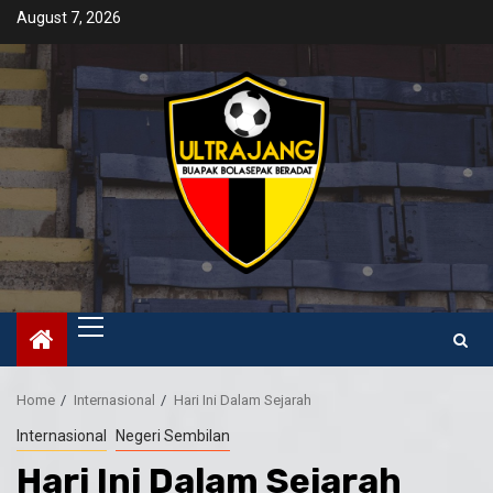
Skip
August 7, 2026
to
content
Primary
Menu
Home
Internasional
Hari Ini Dalam Sejarah
Internasional
Negeri Sembilan
Hari Ini Dalam Sejarah