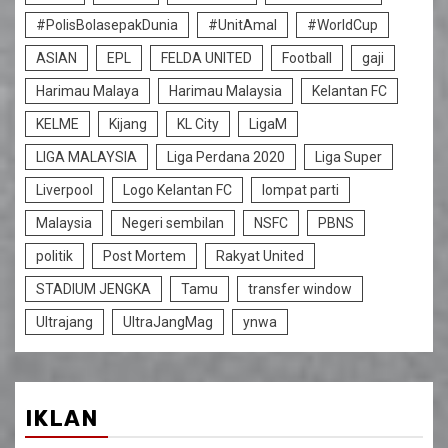
#PolisBolasepakDunia
#UnitAmal
#WorldCup
ASIAN
EPL
FELDA UNITED
Football
gaji
Harimau Malaya
Harimau Malaysia
Kelantan FC
KELME
Kijang
KL City
LigaM
LIGA MALAYSIA
Liga Perdana 2020
Liga Super
Liverpool
Logo Kelantan FC
lompat parti
Malaysia
Negeri sembilan
NSFC
PBNS
politik
Post Mortem
Rakyat United
STADIUM JENGKA
Tamu
transfer window
Ultrajang
UltraJangMag
ynwa
IKLAN