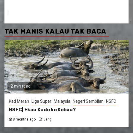
TAK MANIS KALAU TAK BACA
2 min read
Kad Merah
Liga Super
Malaysia
Negeri Sembilan
NSFC
NSFC| Ekau Kudo ko Kobau?
8 months ago
Jang