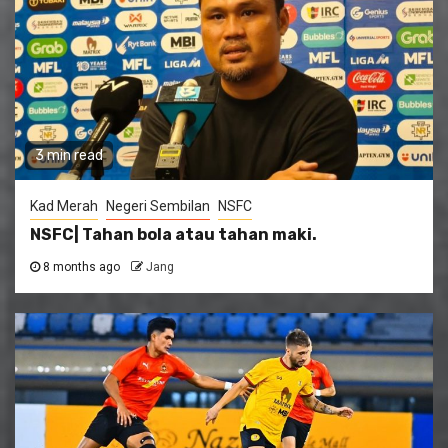
3 min read
Kad Merah
Negeri Sembilan
NSFC
NSFC| Tahan bola atau tahan maki.
8 months ago
Jang