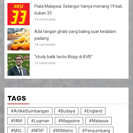
Piala Malaysia: Selangor hanya menang 19 kali,
bukan 33
14 comments
Ada tangan ghaib yang baling suar kedalam
padang
14 comments
“study balik tactic Klopp di BVB”
12 comments
TAGS
#ArtikelSumbangan
#Budaya
#England
#FAM
#Luqman
#Magazine
#Malaysia
#MSL
#NFDP
#NSMatrix
#Penyumbang