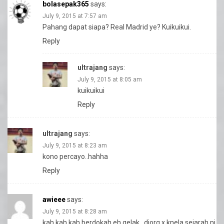
bolasepak365
says:
July 9, 2015 at 7:57 am
Pahang dapat siapa? Real Madrid ye? Kuikuikui.
Reply
ultrajang
says:
July 9, 2015 at 8:05 am
kuikuikui
Reply
ultrajang
says:
July 9, 2015 at 8:23 am
kono percayo..hahha
Reply
awieee
says:
July 9, 2015 at 8:28 am
kah kah kah berdokah eh gelak.. diorg x knela sejarah ni