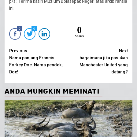
p/s ; Terima kasih Muzium Bolasepak Negeri atas arkib rahsia
ini.
0
0
0
Shares
Continue
Previous
Next
Nama panjang Francis
…bagaimana jika pasukan
Reading
Forkey Doe. Nama pendek;
Manchester United yang
Doe!
datang?
ANDA MUNGKIN MEMINATI