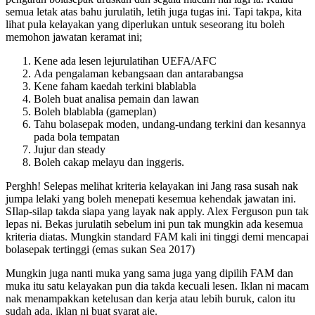
semua letak atas bahu jurulatih, letih juga tugas ini. Tapi takpa, kita
lihat pula kelayakan yang diperlukan untuk seseorang itu boleh
memohon jawatan keramat ini;
Kene ada lesen lejurulatihan UEFA/AFC
Ada pengalaman kebangsaan dan antarabangsa
Kene faham kaedah terkini blablabla
Boleh buat analisa pemain dan lawan
Boleh blablabla (gameplan)
Tahu bolasepak moden, undang-undang terkini dan kesannya
pada bola tempatan
Jujur dan steady
Boleh cakap melayu dan inggeris.
Perghh! Selepas melihat kriteria kelayakan ini Jang rasa susah nak
jumpa lelaki yang boleh menepati kesemua kehendak jawatan ini.
SIlap-silap takda siapa yang layak nak apply. Alex Ferguson pun tak
lepas ni. Bekas jurulatih sebelum ini pun tak mungkin ada kesemua
kriteria diatas. Mungkin standard FAM kali ini tinggi demi mencapai
bolasepak tertinggi (emas sukan Sea 2017)
Mungkin juga nanti muka yang sama juga yang dipilih FAM dan
muka itu satu kelayakan pun dia takda kecuali lesen. Iklan ni macam
nak menampakkan ketelusan dan kerja atau lebih buruk, calon itu
sudah ada, iklan ni buat syarat aje.