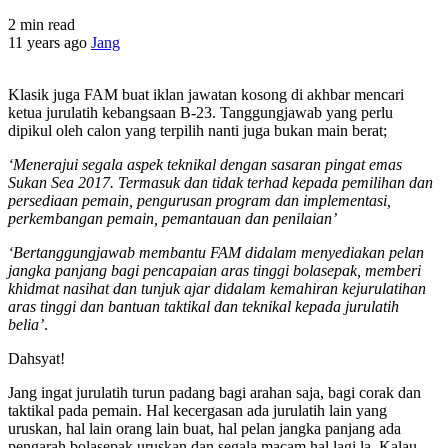
2 min read
11 years ago
Jang
Klasik juga FAM buat iklan jawatan kosong di akhbar mencari
ketua jurulatih kebangsaan B-23. Tanggungjawab yang perlu
dipikul oleh calon yang terpilih nanti juga bukan main berat;
‘Menerajui segala aspek teknikal dengan sasaran pingat emas
Sukan Sea 2017. Termasuk dan tidak terhad kepada pemilihan dan
persediaan pemain, pengurusan program dan implementasi,
perkembangan pemain, pemantauan dan penilaian’
‘Bertanggungjawab membantu FAM didalam menyediakan pelan
jangka panjang bagi pencapaian aras tinggi bolasepak, memberi
khidmat nasihat dan tunjuk ajar didalam kemahiran kejurulatihan
aras tinggi dan bantuan taktikal dan teknikal kepada jurulatih
belia’
.
Dahsyat!
Jang ingat jurulatih turun padang bagi arahan saja, bagi corak dan
taktikal pada pemain. Hal kecergasan ada jurulatih lain yang
uruskan, hal lain orang lain buat, hal pelan jangka panjang ada
pengarah bolasepak uruskan dan segala macam hal lagi la. Kalau