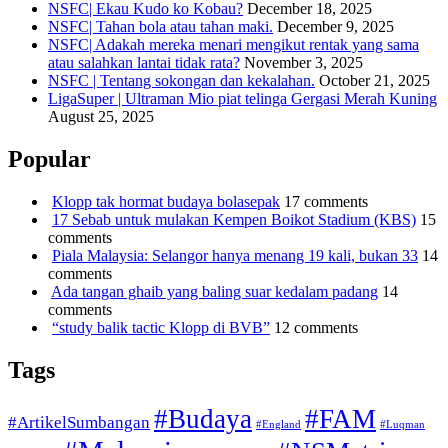
NSFC| Ekau Kudo ko Kobau?
December 18, 2025
NSFC| Tahan bola atau tahan maki.
December 9, 2025
NSFC| Adakah mereka menari mengikut rentak yang sama
atau salahkan lantai tidak rata?
November 3, 2025
NSFC | Tentang sokongan dan kekalahan.
October 21, 2025
LigaSuper | Ultraman Mio piat telinga Gergasi Merah Kuning
August 25, 2025
Popular
Klopp tak hormat budaya bolasepak
17 comments
17 Sebab untuk mulakan Kempen Boikot Stadium (KBS)
15
comments
Piala Malaysia: Selangor hanya menang 19 kali, bukan 33
14
comments
Ada tangan ghaib yang baling suar kedalam padang
14
comments
“study balik tactic Klopp di BVB”
12 comments
Tags
#Budaya
#FAM
#ArtikelSumbangan
#England
#Luqman