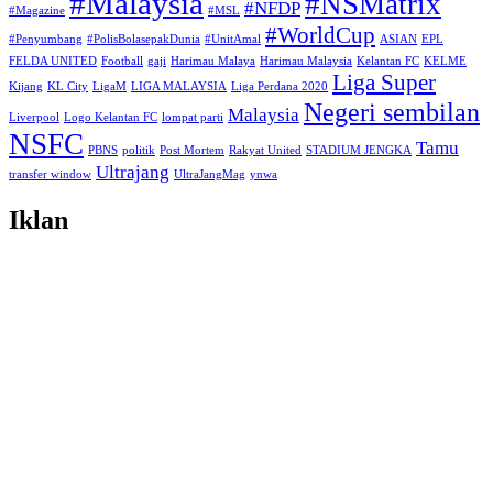
#Malaysia
#NSMatrix
#NFDP
#Magazine
#MSL
#WorldCup
#Penyumbang
#PolisBolasepakDunia
#UnitAmal
ASIAN
EPL
FELDA UNITED
Football
gaji
Harimau Malaya
Harimau Malaysia
Kelantan FC
KELME
Liga Super
Kijang
KL City
LigaM
LIGA MALAYSIA
Liga Perdana 2020
Negeri sembilan
Malaysia
Liverpool
Logo Kelantan FC
lompat parti
NSFC
Tamu
PBNS
politik
Post Mortem
Rakyat United
STADIUM JENGKA
Ultrajang
transfer window
UltraJangMag
ynwa
Iklan