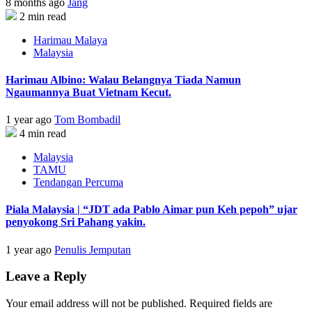
8 months ago
Jang
2 min read
Harimau Malaya
Malaysia
Harimau Albino: Walau Belangnya Tiada Namun
Ngaumannya Buat Vietnam Kecut.
1 year ago
Tom Bombadil
4 min read
Malaysia
TAMU
Tendangan Percuma
Piala Malaysia | “JDT ada Pablo Aimar pun Keh pepoh” ujar
penyokong Sri Pahang yakin.
1 year ago
Penulis Jemputan
Leave a Reply
Your email address will not be published.
Required fields are