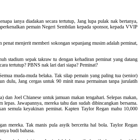
napa ianya diadakan secara tertutup, Jang lupa pulak nak bertanya,
 memperkenalkan pemain Negeri Sembilan kepada sponsor, kepada VVIP
an penat menjerit memberi sokongan sepanjang musim adalah peminat,
nuh stadium sepak takraw tu dengan kehadiran peminat yang datang
ra tertutup? PBNS nak lari dari siapa? Peminat?
Semua muda-muda belaka. Tak silap pemain yang paling tua (senior)
 dulu, Jang cergas untuk 90 minit masa permainan tanpa jurulatih
ma) dan Joel Chianese untuk jamuan makan tengahari. Selepas makan,
m lepas. Jawapannya, mereka tahu dan sudah dibincangkan bersama.
ikan semula keyakinan peminat. Kapten Taylor Regan mahu 10,000
ngan mereka. Tak manis pula asyik bercerita hal bola. Taylor Regan
manya budi bahasa.