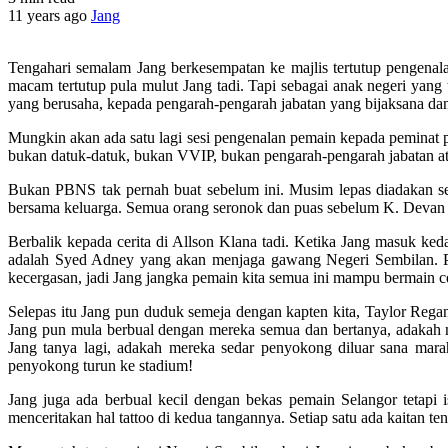
11 years ago
Jang
Tengahari semalam Jang berkesempatan ke majlis tertutup pengenala
macam tertutup pula mulut Jang tadi. Tapi sebagai anak negeri yan
yang berusaha, kepada pengarah-pengarah jabatan yang bijaksana da
Mungkin akan ada satu lagi sesi pengenalan pemain kepada peminat 
bukan datuk-datuk, bukan VVIP, bukan pengarah-pengarah jabatan a
Bukan PBNS tak pernah buat sebelum ini. Musim lepas diadakan se
bersama keluarga. Semua orang seronok dan puas sebelum K. Devan b
Berbalik kepada cerita di Allson Klana tadi. Ketika Jang masuk k
adalah Syed Adney yang akan menjaga gawang Negeri Sembilan. Pem
kecergasan, jadi Jang jangka pemain kita semua ini mampu bermain ce
Selepas itu Jang pun duduk semeja dengan kapten kita, Taylor Rega
Jang pun mula berbual dengan mereka semua dan bertanya, adakah 
Jang tanya lagi, adakah mereka sedar penyokong diluar sana ma
penyokong turun ke stadium!
Jang juga ada berbual kecil dengan bekas pemain Selangor tetapi i
menceritakan hal tattoo di kedua tangannya. Setiap satu ada kaitan ten