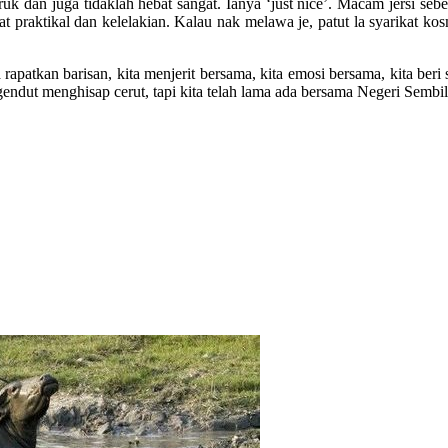
 dan juga tidaklah hebat sangat. Ianya ‘just nice’. Macam jersi sebel
t praktikal dan kelelakian. Kalau nak melawa je, patut la syarikat kos
rapatkan barisan, kita menjerit bersama, kita emosi bersama, kita beri
ndut menghisap cerut, tapi kita telah lama ada bersama Negeri Sembil