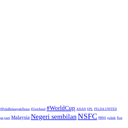
#WorldCup
#PolisBolasepakDunia
#UnitAmal
ASIAN
EPL
FELDA UNITED
NSFC
Negeri sembilan
Malaysia
at parti
PBNS
politik
Post