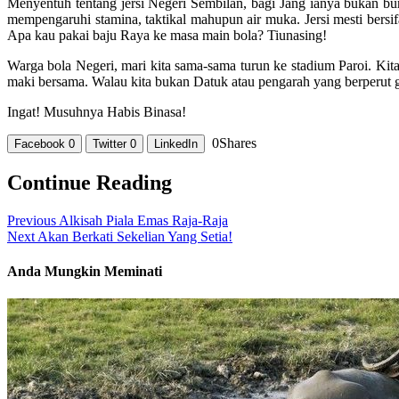
Menyentuh tentang jersi Negeri Sembilan, bagi Jang ianya bukan buruk
mempengaruhi stamina, taktikal mahupun air muka. Jersi mesti bersifa
Apa kau pakai baju Raya ke masa main bola? Tiunasing!
Warga bola Negeri, mari kita sama-sama turun ke stadium Paroi. Kita 
maki bersama. Walau kita bukan Datuk atau pengarah yang berperut ge
Ingat! Musuhnya Habis Binasa!
0
Shares
Facebook
0
Twitter
0
LinkedIn
Continue Reading
Previous
Alkisah Piala Emas Raja-Raja
Next
Akan Berkati Sekelian Yang Setia!
Anda Mungkin Meminati