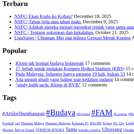
Terbaru
NSFC| Ekau Kudo ko Kobau?
December 18, 2025
NSFC| Tahan bola atau tahan maki.
December 9, 2025
NSFC| Adakah mereka menari mengikut rentak yang sama atau s
NSFC | Tentang sokongan dan kekalahan.
October 21, 2025
LigaSuper | Ultraman Mio piat telinga Gergasi Merah Kuning
A
Popular
Klopp tak hormat budaya bolasepak
17 comments
17 Sebab untuk mulakan Kempen Boikot Stadium (KBS)
15 
Piala Malaysia: Selangor hanya menang 19 kali, bukan 33
14 
Ada tangan ghaib yang baling suar kedalam padang
14 comme
“study balik tactic Klopp di BVB”
12 comments
Tags
#Budaya
#FAM
#ArtikelSumbangan
#England
#Luqman
#Ma
Football
gaji
Harimau Malaya
Harimau Malaysia
Kelantan FC
KELME
Kijang
KL City
Liga
Tamu
Ultrajang
Mortem
Rakyat United
STADIUM JENGKA
transfer window
UltraJ