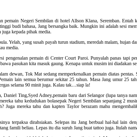
n pemain Negeri Sembilan di hotel Allson Klana, Seremban. Entah ke
g tinggi budi bahasa, Jang bersangka baik. Mungkin ini adalah sesi
n juga kepada pihak media.
pula. Yelah, yang susah payah turun stadium, meredah malam, hujan d
tau media.
si pengenalan pemain di Center Court Paroi. Punyalah panas tapi pe
awa pasukan kita masuk gaung. Kenapa untuk musim ini diadakan seca
edalam dewan, Tok Mat sedang memperkenalkan pemain diatas pentas. 
ain lain semua berumur sekitar 25 tahun. Masa Jang umur 25 tahun
rgas selama 90 minit juga. Kalau tak…siap la!
n, Daniel Ting,Syed Adney,pemain baru dari Selangor (lupa tanya na
mereka tahu kedudukan bolasepak Negeri Sembilan sepanjang 2 musi
rah? Juga mereka tahu dan kapten Taylor berazam mahu mengembal
sinya terpaksa dirahsiakan. Selepas itu Jang berbual hal-hal lain de
tang famili beliau. Lepas itu dia suruh Jang buat tattoo juga. Itulah na