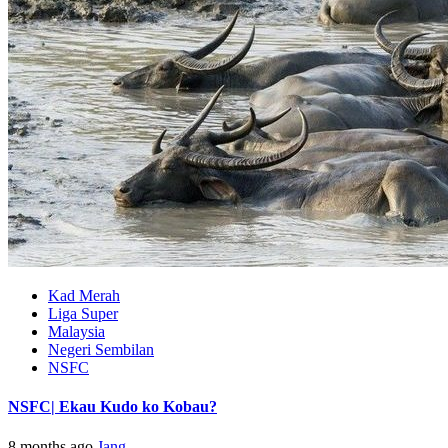
Kad Merah
Liga Super
Malaysia
Negeri Sembilan
NSFC
NSFC| Ekau Kudo ko Kobau?
8 months ago
Jang