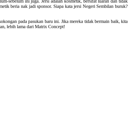
um-sebelum ini juga. Jersi adalah kosmetik, bersifat luaran dan tidak
metik beria nak jadi sponsor. Siapa kata jersi Negeri Sembilan buruk?
 sokongan pada pasukan baru ini. Jika mereka tidak bermain baik, kita
an, lebih lama dari Matrix Concept!