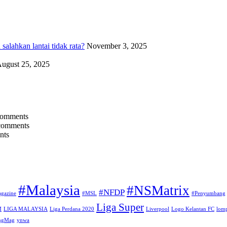
alahkan lantai tidak rata?
November 3, 2025
ugust 25, 2025
comments
comments
nts
#Malaysia
#NSMatrix
#NFDP
gazine
#MSL
#Penyumbang
Liga Super
M
LIGA MALAYSIA
Liga Perdana 2020
Liverpool
Logo Kelantan FC
lomp
angMag
ynwa