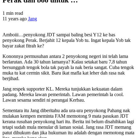
1 min read
11 years ago
Jang
Amboiii…penyokong JDT sampai baling besi Y12 ke bas
penyokong Perak. Berjahit 12 kepala Yob tu. Ingat kepala Yob tak
bayar zakat fitrah ke?
Kononnya permusuhan antara 2 penyokong negeri ini telah lama
berlarutan. Ada 30 tahun lamanya? Kalau setakat baru 7,8 tahun
bersungguh tengok bola tak payah la nak beria sangat. Cuba tengok
muka tu kat cermin sikit. Baru ikat mafla kat leher dah rasa nak
berjihad.
Jang respek supporter KL. Mereka tunjukkan kekuatan dalam
padang. Mereka lawan pemerintah. Lawan pemerintah la cool.
Lawan sesama sendiri ni perangai Kerbau.
Sementara itu Jang diberitahu ada ura-ura penyokong Pahang nak
mulakan kempen meminta FAM memotong 9 mata pasukan JDT
kerana rusuhan penyokong hari itu. Berita ini belum disahihkan lagi
tetapi sudah mula menular di laman sosial. Jang rasa JDT memang
patut dihukum dan jika hukuman itu adalah dengan memotong mata