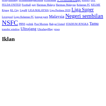
#Penyumbang
#PolisBolasepakDunia
#UnitAmal
ASIAN
EPL
FELDA UNITED
Football
gaji
Harimau Malaya
Harimau Malaysia
Kelantan FC
KELME
Liga Super
Kijang
KL City
LigaM
LIGA MALAYSIA
Liga Perdana 2020
Negeri sembilan
Malaysia
Liverpool
Logo Kelantan FC
lompat parti
NSFC
Tamu
PBNS
politik
Post Mortem
Rakyat United
STADIUM JENGKA
Ultrajang
transfer window
UltraJangMag
ynwa
Iklan