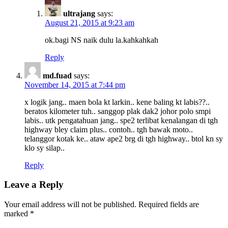
ultrajang
says:
August 21, 2015 at 9:23 am
ok.bagi NS naik dulu la.kahkahkah
Reply
md.fuad
says:
November 14, 2015 at 7:44 pm
x logik jang.. maen bola kt larkin.. kene baling kt labis??..
beratos kilometer tuh.. sanggop plak dak2 johor polo smpi
labis.. utk pengatahuan jang.. spe2 terlibat kenalangan di tgh
highway bley claim plus.. contoh.. tgh bawak moto..
telanggor kotak ke.. ataw ape2 brg di tgh highway.. btol kn sy
klo sy silap..
Reply
Leave a Reply
Your email address will not be published.
Required fields are
marked
*