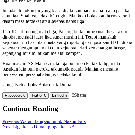
liga, mereka kene akur.
Ini adalah hukuman yang biasa dilakukan pada mana-mana pasukan
atau liga. Soalnya, adakah Tengku Mahkota bola akan bermeshorat
dalam masa terdekat atau selepas habis liga?
Jika JDT dipotong mata liga, Pahang berkemungkinan besar akan
dinobat menjadi juara liga super musim ini. Tetapi maniskah
kejuaraan itu hasil dari mata yang dipotong dari pasukan JDT? Juara
sebenar mengumpul mata dan kejuaraan dari kemenangan bergaya
sepanjang musim, bukan melalui kempen.
Buat macam NS Matrix, mata liga pun mereka tak kutip, mata
pasukan lain pun mereka tak ambik peduli. Manjang menang
perlawanan persahabatan je. Celaka betul!
-Jang, Ketua Polis Bolasepak Dunia
0
Shares
Facebook
0
Twitter
0
LinkedIn
Continue Reading
Previous
Waran Tangkap untuk Nazmi Faiz
Next
Liga kelas D, nak pingat kelas A