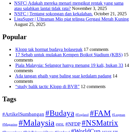
NSFC| Adakah mereka menari mengikut rentak yang sama
atau salahkan lantai tidak rata?
November 3, 2025
NSFC | Tentang sokongan dan kekalahan.
October 21, 2025
LigaSuper | Ultraman Mio piat telinga Gergasi Merah Kuning
August 25, 2025
Popular
Klopp tak hormat budaya bolasepak
17 comments
17 Sebab untuk mulakan Kempen Boikot Stadium (KBS)
15
comments
Piala Malaysia: Selangor hanya menang 19 kali, bukan 33
14
comments
Ada tangan ghaib yang baling suar kedalam padang
14
comments
“study balik tactic Klopp di BVB”
12 comments
Tags
#Budaya
#FAM
#ArtikelSumbangan
#England
#Luqman
#Malaysia
#NSMatrix
#NFDP
#Magazine
#MSL
#WorldCup