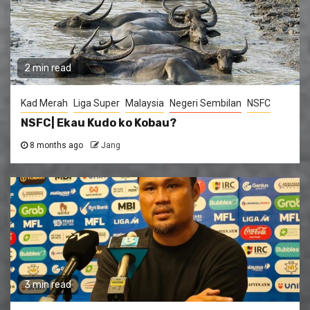
2 min read
Kad Merah
Liga Super
Malaysia
Negeri Sembilan
NSFC
NSFC| Ekau Kudo ko Kobau?
8 months ago
Jang
3 min read