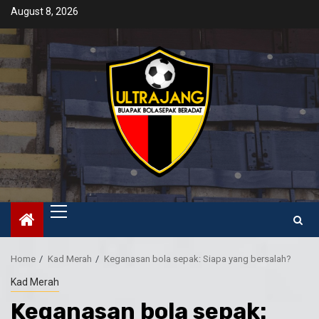
Skip
August 8, 2026
to
content
Primary
Menu
Home
Kad Merah
Keganasan bola sepak: Siapa yang bersalah?
Kad Merah
Keganasan bola sepak: