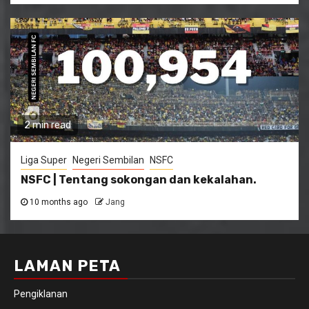
2 min read
Liga Super
Negeri Sembilan
NSFC
NSFC | Tentang sokongan dan kekalahan.
10 months ago
Jang
LAMAN PETA
Pengiklanan