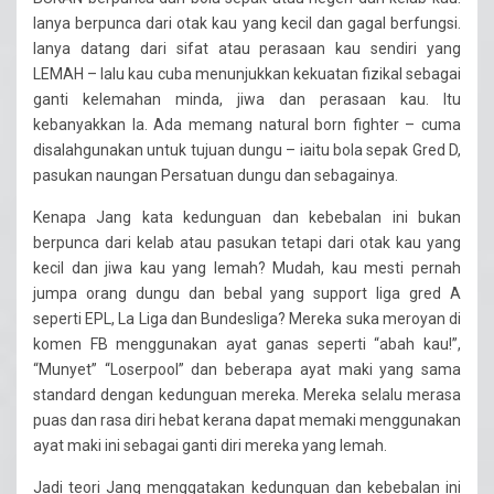
Ianya berpunca dari otak kau yang kecil dan gagal berfungsi.
Ianya datang dari sifat atau perasaan kau sendiri yang
LEMAH – lalu kau cuba menunjukkan kekuatan fizikal sebagai
ganti kelemahan minda, jiwa dan perasaan kau. Itu
kebanyakkan la. Ada memang natural born fighter – cuma
disalahgunakan untuk tujuan dungu – iaitu bola sepak Gred D,
pasukan naungan Persatuan dungu dan sebagainya.
Kenapa Jang kata kedunguan dan kebebalan ini bukan
berpunca dari kelab atau pasukan tetapi dari otak kau yang
kecil dan jiwa kau yang lemah? Mudah, kau mesti pernah
jumpa orang dungu dan bebal yang support liga gred A
seperti EPL, La Liga dan Bundesliga? Mereka suka meroyan di
komen FB menggunakan ayat ganas seperti “abah kau!”,
“Munyet” “Loserpool” dan beberapa ayat maki yang sama
standard dengan kedunguan mereka. Mereka selalu merasa
puas dan rasa diri hebat kerana dapat memaki menggunakan
ayat maki ini sebagai ganti diri mereka yang lemah.
Jadi teori Jang menggatakan kedunguan dan kebebalan ini