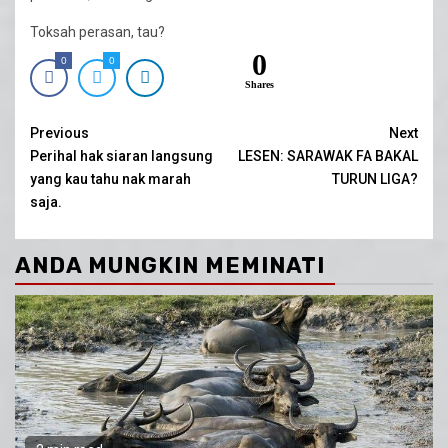
Toksah perasan, tau?
0
0
0
Shares
Continue
Previous
Next
Perihal hak siaran langsung
LESEN: SARAWAK FA BAKAL
Reading
yang kau tahu nak marah
TURUN LIGA?
saja.
ANDA MUNGKIN MEMINATI