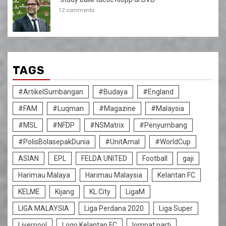
12 comments
TAGS
#ArtikelSumbangan
#Budaya
#England
#FAM
#Luqman
#Magazine
#Malaysia
#MSL
#NFDP
#NSMatrix
#Penyumbang
#PolisBolasepakDunia
#UnitAmal
#WorldCup
ASIAN
EPL
FELDA UNITED
Football
gaji
Harimau Malaya
Harimau Malaysia
Kelantan FC
KELME
Kijang
KL City
LigaM
LIGA MALAYSIA
Liga Perdana 2020
Liga Super
Liverpool
Logo Kelantan FC
lompat parti