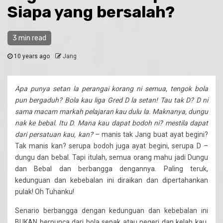
Siapa yang bersalah?
3 min read
10 years ago
Jang
Apa punya setan la perangai korang ni semua, tengok bola
pun bergaduh? Bola kau liga Gred D la setan! Tau tak D? D ni
sama macam markah pelajaran kau dulu la. Maknanya, dungu
nak ke bebal. Itu D. Mana kau dapat bodoh ni? mestila dapat
dari persatuan kau, kan?
– manis tak Jang buat ayat begini?
Tak manis kan? serupa bodoh juga ayat begini, serupa D –
dungu dan bebal. Tapi itulah, semua orang mahu jadi Dungu
dan Bebal dan berbangga dengannya. Paling teruk,
kedunguan dan kebebalan ini diraikan dan dipertahankan
pulak! Oh Tuhanku!
Senario berbangga dengan kedunguan dan kebebalan ini
BUKAN berpunca dari bola sepak atau negeri dan kelab kau.