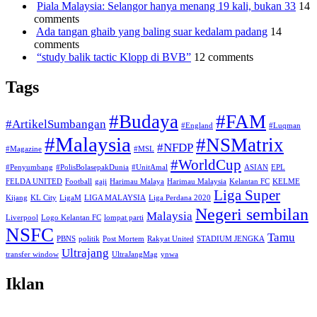
Piala Malaysia: Selangor hanya menang 19 kali, bukan 33
14
comments
Ada tangan ghaib yang baling suar kedalam padang
14
comments
“study balik tactic Klopp di BVB”
12 comments
Tags
#Budaya
#FAM
#ArtikelSumbangan
#England
#Luqman
#Malaysia
#NSMatrix
#NFDP
#Magazine
#MSL
#WorldCup
#Penyumbang
#PolisBolasepakDunia
#UnitAmal
ASIAN
EPL
FELDA UNITED
Football
gaji
Harimau Malaya
Harimau Malaysia
Kelantan FC
KELME
Liga Super
Kijang
KL City
LigaM
LIGA MALAYSIA
Liga Perdana 2020
Negeri sembilan
Malaysia
Liverpool
Logo Kelantan FC
lompat parti
NSFC
Tamu
PBNS
politik
Post Mortem
Rakyat United
STADIUM JENGKA
Ultrajang
transfer window
UltraJangMag
ynwa
Iklan