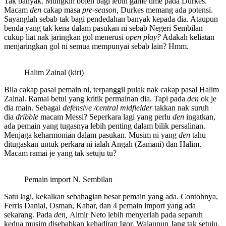
Tak banyak. Mungkin boleh bagi lebih game time pada Durkes.
Macam
den
cakap masa
pre-season,
Durkes memang ada potensi.
Sayanglah sebab tak bagi pendedahan banyak kepada dia. Ataupun
benda yang tak kena dalam pasukan ni sebab Negeri Sembilan
cukup liat nak jaringkan gol menerusi
open play?
Adakah keliatan
menjaringkan gol ni semua mempunyai sebab lain? Hmm.
Halim Zainal (kiri)
Bila cakap pasal pemain ni, terpanggil pulak nak cakap pasal Halim
Zainal. Ramai betul yang kritik permainan dia. Tapi pada
den
ok je
dia main. Sebagai
defensive /central midfielder
takkan nak suruh
dia
dribble
macam Messi? Seperkara lagi yang perlu
den
ingatkan,
ada pemain yang tugasnya lebih penting dalam bilik persalinan.
Menjaga keharmonian dalam pasukan. Musim ni yang
den
tahu
ditugaskan untuk perkara ni ialah Angah (Zamani) dan Halim.
Macam ramai je yang tak setuju tu?
Pemain import N. Sembilan
Satu lagi, kekalkan sebahagian besar pemain yang ada. Contohnya,
Ferris Danial, Osman, Kahar, dan 4 pemain import yang ada
sekarang. Pada
den,
Almir Neto lebih menyerlah pada separuh
kedua musim disebabkan kehadiran Igor. Walaupun Jang tak setuju,