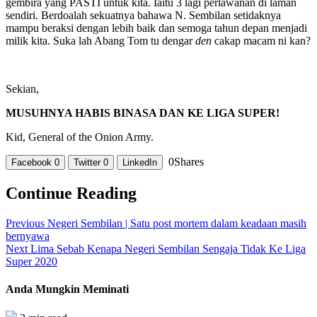
gembira yang PASTI untuk kita. Iaitu 3 lagi perlawanan di laman
sendiri. Berdoalah sekuatnya bahawa N. Sembilan setidaknya
mampu beraksi dengan lebih baik dan semoga tahun depan menjadi
milik kita. Suka lah Abang Tom tu dengar
den
cakap macam ni kan?
Sekian,
MUSUHNYA HABIS BINASA DAN KE LIGA SUPER!
Kid, General of the Onion Army.
0
Shares
Facebook
0
Twitter
0
LinkedIn
Continue Reading
Previous
Negeri Sembilan | Satu post mortem dalam keadaan masih
bernyawa
Next
Lima Sebab Kenapa Negeri Sembilan Sengaja Tidak Ke Liga
Super 2020
Anda Mungkin Meminati