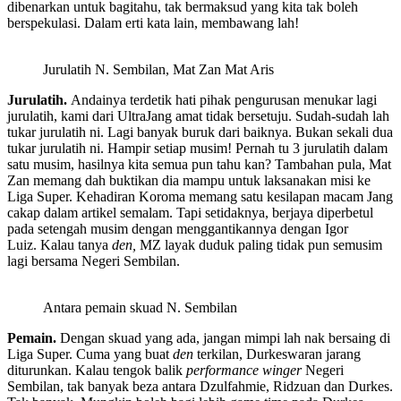
dibenarkan untuk bagitahu, tak bermaksud yang kita tak boleh
berspekulasi. Dalam erti kata lain, membawang lah!
Jurulatih N. Sembilan, Mat Zan Mat Aris
Jurulatih.
Andainya terdetik hati pihak pengurusan menukar lagi
jurulatih, kami dari UltraJang amat tidak bersetuju. Sudah-sudah lah
tukar jurulatih ni. Lagi banyak buruk dari baiknya. Bukan sekali dua
tukar jurulatih ni. Hampir setiap musim! Pernah tu 3 jurulatih dalam
satu musim, hasilnya kita semua pun tahu kan? Tambahan pula, Mat
Zan memang dah buktikan dia mampu untuk laksanakan misi ke
Liga Super. Kehadiran Koroma memang satu kesilapan macam Jang
cakap dalam artikel semalam. Tapi setidaknya, berjaya diperbetul
pada setengah musim dengan menggantikannya dengan Igor
Luiz. Kalau tanya
den,
MZ layak duduk paling tidak pun semusim
lagi bersama Negeri Sembilan.
Antara pemain skuad N. Sembilan
Pemain.
Dengan skuad yang ada, jangan mimpi lah nak bersaing di
Liga Super. Cuma yang buat
den
terkilan, Durkeswaran jarang
diturunkan. Kalau tengok balik
performance
winger
Negeri
Sembilan, tak banyak beza antara Dzulfahmie, Ridzuan dan Durkes.