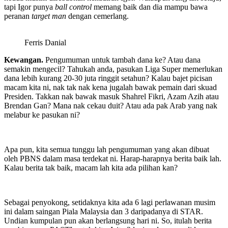
tapi Igor punya
ball control
memang baik dan dia mampu bawa
peranan
target man
dengan cemerlang.
Ferris Danial
Kewangan.
Pengumuman untuk tambah dana ke? Atau dana
semakin mengecil? Tahukah anda, pasukan Liga Super memerlukan
dana lebih kurang 20-30 juta ringgit setahun? Kalau bajet picisan
macam kita ni, nak tak nak kena jugalah bawak pemain dari skuad
Presiden. Takkan nak bawak masuk Shahrel Fikri, Azam Azih atau
Brendan Gan? Mana nak cekau duit? Atau ada pak Arab yang nak
melabur ke pasukan ni?
Apa pun, kita semua tunggu lah pengumuman yang akan dibuat
oleh PBNS dalam masa terdekat ni. Harap-harapnya berita baik lah.
Kalau berita tak baik, macam lah kita ada pilihan kan?
Sebagai penyokong, setidaknya kita ada 6 lagi perlawanan musim
ini dalam saingan Piala Malaysia dan 3 daripadanya di STAR.
Undian kumpulan pun akan berlangsung hari ni. So, itulah berita