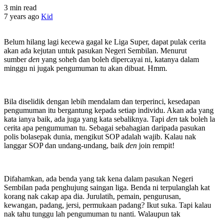
3 min read
7 years ago
Kid
Belum hilang lagi kecewa gagal ke Liga Super, dapat pulak cerita
akan ada kejutan untuk pasukan Negeri Sembilan. Menurut
sumber
den
yang soheh dan boleh dipercayai ni, katanya dalam
minggu ni jugak pengumuman tu akan dibuat. Hmm.
Bila diselidik dengan lebih mendalam dan terperinci, kesedapan
pengumuman itu bergantung kepada setiap individu. Akan ada yang
kata ianya baik, ada juga yang kata sebaliknya. Tapi
den
tak boleh la
cerita apa pengumuman tu. Sebagai sebahagian daripada pasukan
polis bolasepak dunia, mengikut SOP adalah wajib. Kalau nak
langgar SOP dan undang-undang, baik
den
join rempit!
Difahamkan, ada benda yang tak kena dalam pasukan Negeri
Sembilan pada penghujung saingan liga. Benda ni terpulanglah kat
korang nak cakap apa dia. Jurulatih, pemain, pengurusan,
kewangan, padang, jersi, permukaan padang? Ikut suka. Tapi kalau
nak tahu tunggu lah pengumuman tu nanti. Walaupun tak