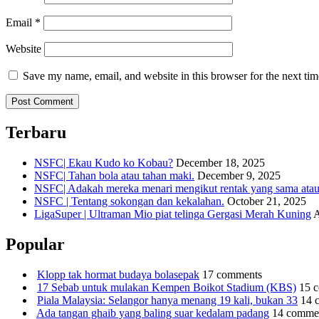
Email
*
Website
Save my name, email, and website in this browser for the next ti
Terbaru
NSFC| Ekau Kudo ko Kobau?
December 18, 2025
NSFC| Tahan bola atau tahan maki.
December 9, 2025
NSFC| Adakah mereka menari mengikut rentak yang sama atau s
NSFC | Tentang sokongan dan kekalahan.
October 21, 2025
LigaSuper | Ultraman Mio piat telinga Gergasi Merah Kuning
A
Popular
Klopp tak hormat budaya bolasepak
17 comments
17 Sebab untuk mulakan Kempen Boikot Stadium (KBS)
15 
Piala Malaysia: Selangor hanya menang 19 kali, bukan 33
14 
Ada tangan ghaib yang baling suar kedalam padang
14 comme