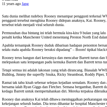
11 years ago
Jang
Satu dunia melihat rudeboy Rooney menampar penggusti terkenal WWE,
penggusti tersebut menghina Rooney didepan anaknya, Kai. Rooney, se
tersebut telah menjadi viral seluruh dunia.
Permusuhan dua bintang ini telah bermula kira-kira 9 bulan yang la
penalti ketika Manchester United menentang Preston North End dala
Apabila ternampak Rooney duduk dibarisan hadapan penonton bersa
selalu malu apabila Rooney beraksi dipadang” – Boom! tipikal black/
Rooney terus bangun dari kerusinya dan mencabar Barrett turun dan 
melepaskan satu lempangan padu kemuka Barrett dan Barrett terus t
Tetapi semua ini adalah lakonan yang telah dirancang. Biasalah W
Bulldog, Jimmy the superfly Snuka, Ricky Steamboat, Roddy Piper, T
Ramai tak tahu kisah sebenar selepas kejadian semalam. Rooney dan
bersama ialah Ryan Giggs dan Fletcher. Semasa bergambar, Barrett 
kedagu Barrett untuk mempertahankan diri. Mereka terpaksa dileraika
Rooney dan anaknya Kai telah dibawa meninggalkan perkarangan stadi
kekejangan seluruh badan. Dia terus dihantar ke hospital Manchester