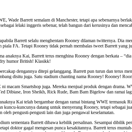
 Wade Barrett semalam di Manchester, tetapi apa sebenarnya berlaku 
bagai lelaki inggeris sebenar, telah bangun dari kerusinya dan menca
lu apabila Barrett selalu menghentam Rooney dilaman twitternya. Dia 
m piala FA. Tetapi Rooney tidak pernah membalas tweet Barrett yang 
ma anaknya Kai, Barrett terus menghina Rooney dengan berkata – “d
dry humor British! Klasikk!
bercakap dengannya ditepi gelanggang. Barrett pun turun dan terus m
umbang disitu juga. Satu stadium chanting nama Rooney! Rooney! Roo
WE ni macam Smartshop juga. Mereka menjual produk dengan drama. WW
ed Dibiase, Iron Sheikh, Rick Rude, Bam Bam Bigelow dan ramai lagi.
 anaknya Kai telah bergambar dengan ramai bintang WWE termasuk Ric 
dan kuncu-kuncunya datang untuk menyerang Rooney, tetapi sebagai ju
n oleh pengusti-pengusti lain dan juga pengawal keselamatan.
um sementara Barrett dibawa kebilik persalinan. Sesampai dibilik per
 tetapi doktor gagal mengesan punca kesakitannya. Barrett terus munt