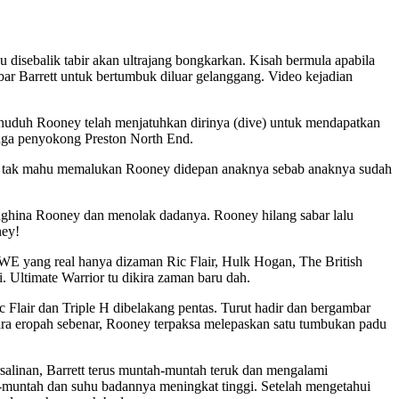
disebalik tabir akan ultrajang bongkarkan. Kisah bermula apabila
bar Barrett untuk bertumbuk diluar gelanggang. Video kejadian
menuduh Rooney telah menjatuhkan dirinya (dive) untuk mendapatkan
juga penyokong Preston North End.
ia tak mahu memalukan Rooney didepan anaknya sebab anaknya sudah
enghina Rooney dan menolak dadanya. Rooney hilang sabar lalu
ney!
E yang real hanya dizaman Ric Flair, Hulk Hogan, The British
 Ultimate Warrior tu dikira zaman baru dah.
Flair dan Triple H dibelakang pentas. Turut hadir dan bergambar
ara eropah sebenar, Rooney terpaksa melepaskan satu tumbukan padu
salinan, Barrett terus muntah-muntah teruk dan mengalami
ah-muntah dan suhu badannya meningkat tinggi. Setelah mengetahui