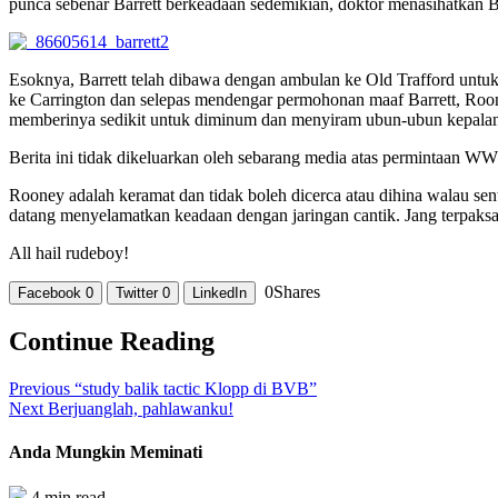
punca sebenar Barrett berkeadaan sedemikian, doktor menasihatkan
Esoknya, Barrett telah dibawa dengan ambulan ke Old Trafford untuk
ke Carrington dan selepas mendengar permohonan maaf Barrett, Roone
memberinya sedikit untuk diminum dan menyiram ubun-ubun kepalany
Berita ini tidak dikeluarkan oleh sebarang media atas permintaan W
Rooney adalah keramat dan tidak boleh dicerca atau dihina walau se
datang menyelamatkan keadaan dengan jaringan cantik. Jang terpaksa 
All hail rudeboy!
0
Shares
Facebook
0
Twitter
0
LinkedIn
Continue Reading
Previous
“study balik tactic Klopp di BVB”
Next
Berjuanglah, pahlawanku!
Anda Mungkin Meminati
4 min read