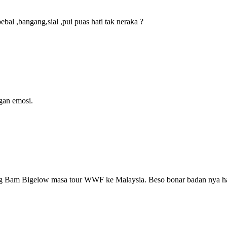
l ,bangang,sial ,pui puas hati tak neraka ?
ngan emosi.
ig Bam Bigelow masa tour WWF ke Malaysia. Beso bonar badan nya ha