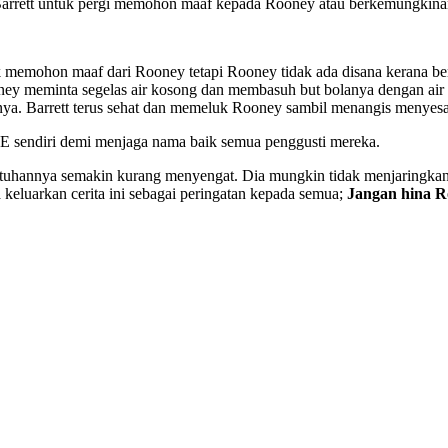
 Barrett untuk pergi memohon maaf kepada Rooney atau berkemungkin
 memohon maaf dari Rooney tetapi Rooney tidak ada disana kerana ber
y meminta segelas air kosong dan membasuh but bolanya dengan air ta
a. Barrett terus sehat dan memeluk Rooney sambil menangis menyesa
WE sendiri demi menjaga nama baik semua penggusti mereka.
ntuhannya semakin kurang menyengat. Dia mungkin tidak menjaringkan g
keluarkan cerita ini sebagai peringatan kepada semua;
Jangan hina R