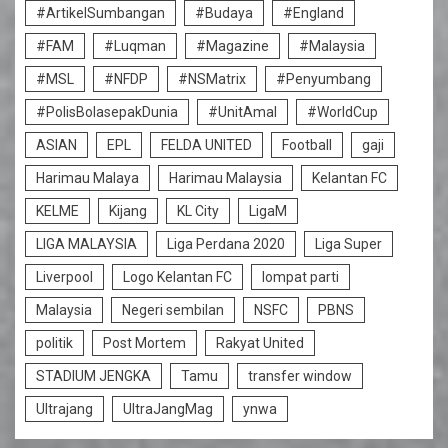
#ArtikelSumbangan
#Budaya
#England
#FAM
#Luqman
#Magazine
#Malaysia
#MSL
#NFDP
#NSMatrix
#Penyumbang
#PolisBolasepakDunia
#UnitAmal
#WorldCup
ASIAN
EPL
FELDA UNITED
Football
gaji
Harimau Malaya
Harimau Malaysia
Kelantan FC
KELME
Kijang
KL City
LigaM
LIGA MALAYSIA
Liga Perdana 2020
Liga Super
Liverpool
Logo Kelantan FC
lompat parti
Malaysia
Negeri sembilan
NSFC
PBNS
politik
Post Mortem
Rakyat United
STADIUM JENGKA
Tamu
transfer window
Ultrajang
UltraJangMag
ynwa