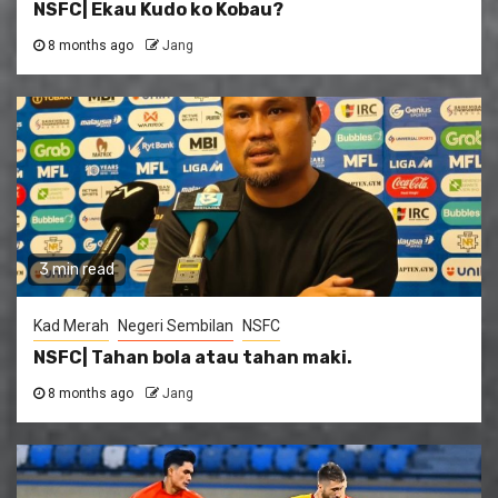
NSFC| Ekau Kudo ko Kobau?
8 months ago
Jang
3 min read
Kad Merah
Negeri Sembilan
NSFC
NSFC| Tahan bola atau tahan maki.
8 months ago
Jang