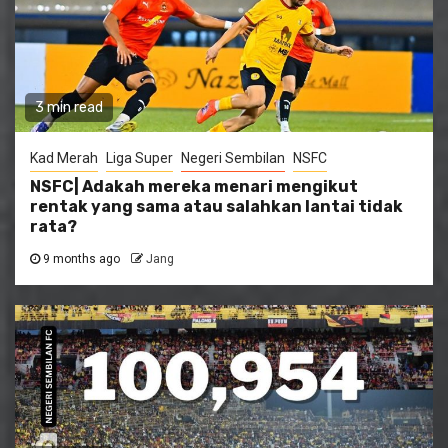
3 min read
Kad Merah
Liga Super
Negeri Sembilan
NSFC
NSFC| Adakah mereka menari mengikut
rentak yang sama atau salahkan lantai tidak
rata?
9 months ago
Jang