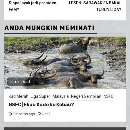
Siapa layak jadi presiden
LESEN: SARAWAK FA BAKAL
Reading
FAM?
TURUN LIGA?
ANDA MUNGKIN MEMINATI
2 min read
Kad Merah
Liga Super
Malaysia
Negeri Sembilan
NSFC
NSFC| Ekau Kudo ko Kobau?
8 months ago
Jang