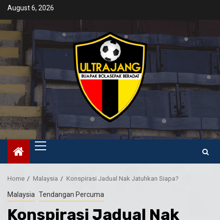
Skip
August 6, 2026
to
content
Primary
Menu
Home
Malaysia
Konspirasi Jadual Nak Jatuhkan Siapa?
Malaysia
Tendangan Percuma
Konspirasi Jadual Nak