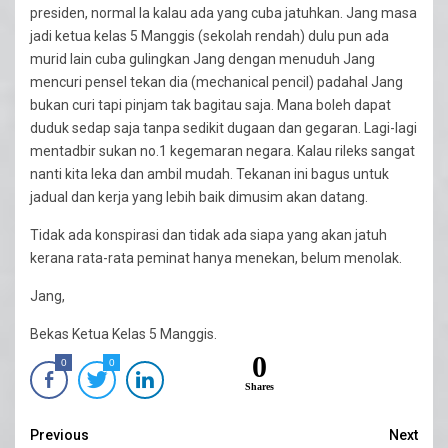
presiden, normal la kalau ada yang cuba jatuhkan. Jang masa
jadi ketua kelas 5 Manggis (sekolah rendah) dulu pun ada
murid lain cuba gulingkan Jang dengan menuduh Jang
mencuri pensel tekan dia (mechanical pencil) padahal Jang
bukan curi tapi pinjam tak bagitau saja. Mana boleh dapat
duduk sedap saja tanpa sedikit dugaan dan gegaran. Lagi-lagi
mentadbir sukan no.1 kegemaran negara. Kalau rileks sangat
nanti kita leka dan ambil mudah. Tekanan ini bagus untuk
jadual dan kerja yang lebih baik dimusim akan datang.
Tidak ada konspirasi dan tidak ada siapa yang akan jatuh
kerana rata-rata peminat hanya menekan, belum menolak.
Jang,
Bekas Ketua Kelas 5 Manggis.
0
0
0
Shares
Continue
Previous
Next