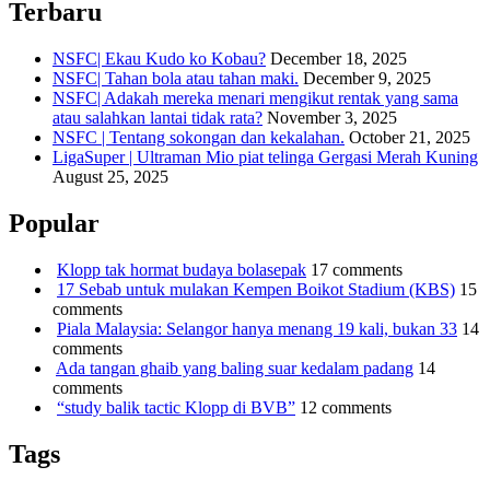
Terbaru
NSFC| Ekau Kudo ko Kobau?
December 18, 2025
NSFC| Tahan bola atau tahan maki.
December 9, 2025
NSFC| Adakah mereka menari mengikut rentak yang sama
atau salahkan lantai tidak rata?
November 3, 2025
NSFC | Tentang sokongan dan kekalahan.
October 21, 2025
LigaSuper | Ultraman Mio piat telinga Gergasi Merah Kuning
August 25, 2025
Popular
Klopp tak hormat budaya bolasepak
17 comments
17 Sebab untuk mulakan Kempen Boikot Stadium (KBS)
15
comments
Piala Malaysia: Selangor hanya menang 19 kali, bukan 33
14
comments
Ada tangan ghaib yang baling suar kedalam padang
14
comments
“study balik tactic Klopp di BVB”
12 comments
Tags