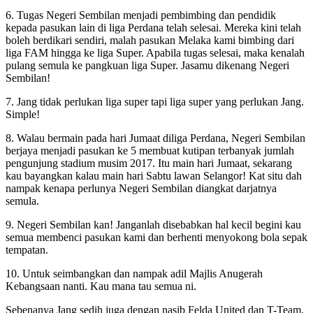
6. Tugas Negeri Sembilan menjadi pembimbing dan pendidik
kepada pasukan lain di liga Perdana telah selesai. Mereka kini telah
boleh berdikari sendiri, malah pasukan Melaka kami bimbing dari
liga FAM hingga ke liga Super. Apabila tugas selesai, maka kenalah
pulang semula ke pangkuan liga Super. Jasamu dikenang Negeri
Sembilan!
7. Jang tidak perlukan liga super tapi liga super yang perlukan Jang.
Simple!
8. Walau bermain pada hari Jumaat diliga Perdana, Negeri Sembilan
berjaya menjadi pasukan ke 5 membuat kutipan terbanyak jumlah
pengunjung stadium musim 2017. Itu main hari Jumaat, sekarang
kau bayangkan kalau main hari Sabtu lawan Selangor! Kat situ dah
nampak kenapa perlunya Negeri Sembilan diangkat darjatnya
semula.
9. Negeri Sembilan kan! Janganlah disebabkan hal kecil begini kau
semua membenci pasukan kami dan berhenti menyokong bola sepak
tempatan.
10. Untuk seimbangkan dan nampak adil Majlis Anugerah
Kebangsaan nanti. Kau mana tau semua ni.
Sebenanya Jang sedih juga dengan nasib Felda United dan T-Team.