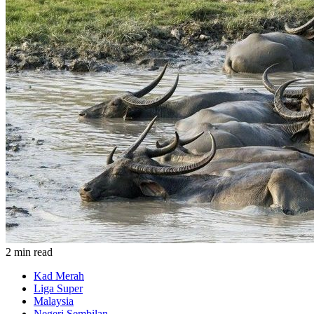
2 min read
Kad Merah
Liga Super
Malaysia
Negeri Sembilan