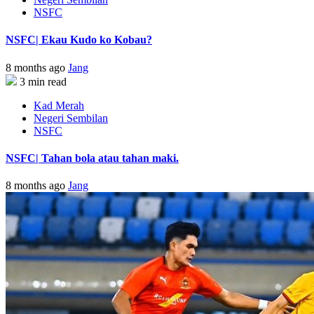
NSFC
NSFC| Ekau Kudo ko Kobau?
8 months ago
Jang
3 min read
Kad Merah
Negeri Sembilan
NSFC
NSFC| Tahan bola atau tahan maki.
8 months ago
Jang