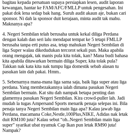
bagitau kepada persatuan supaya persiapkan lesen, audit laporan
kewangan, hantar ke FAM/AFC/FMLLP untuk pengesahan. Ini
pakat dok lena sedap bak hang. Suruh audit akaun aje, bukan cari
sponsor. Ni dah la sponsor duit kerajaan, minta audit tak mahu.
Maknanya apa?
4. Negeri Sembilan telah berusaha untuk kekal diliga Perdana
dengan kalah dan seri lalu mendapat tempat ke 5 tetapi FMLLP
berusaha tanpa erti putus asa, tetap mahukan Negeri Sembilan di
liga Super walau dikedudukan tercorot sekali pun. Maka apabila
orang mengajak, tak manis pula kita tolak, kan? Mana budi bahasa
kita apabila ditawarkan bermain diliga Super, kita tolak pula?
Takkan nak kata kita nak tumpu liga domestik sebab alasan tu
pasukan lain dah pakai. Hmm..
5. Sebenarnya mana-mana liga sama saja, baik liga super atau liga
perdana. Yang membezakannya ialah dimana pasukan Negeri
Sembilan bermain. Kat situ dah nampak betapa penting dan
glamernya pasukan Negeri Sembilan. Kira crowd-puller lah. Jadi
mudah la tugas Ampersand Sports menarik penaja selepas ini. Bila
penaja tanya Negeri Sembilan main liga apa? Kalau jawab liga
Perdana, macamana Coke,Nestle,100Plus,NIKE, Adidas nak letak
duit RM100 juta? Kalau sebut “oh..Negeri Sembilan main liga
super” syarikat ubat nyamuk Cap Ikan pun letak RM90 juta!
Nampak?