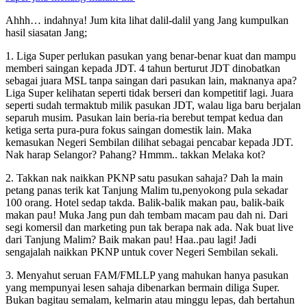
Ahhh… indahnya! Jum kita lihat dalil-dalil yang Jang kumpulkan
hasil siasatan Jang;
1. Liga Super perlukan pasukan yang benar-benar kuat dan mampu
memberi saingan kepada JDT. 4 tahun berturut JDT dinobatkan
sebagai juara MSL tanpa saingan dari pasukan lain, maknanya apa?
Liga Super kelihatan seperti tidak berseri dan kompetitif lagi. Juara
seperti sudah termaktub milik pasukan JDT, walau liga baru berjalan
separuh musim. Pasukan lain beria-ria berebut tempat kedua dan
ketiga serta pura-pura fokus saingan domestik lain. Maka
kemasukan Negeri Sembilan dilihat sebagai pencabar kepada JDT.
Nak harap Selangor? Pahang? Hmmm.. takkan Melaka kot?
2. Takkan nak naikkan PKNP satu pasukan sahaja? Dah la main
petang panas terik kat Tanjung Malim tu,penyokong pula sekadar
100 orang. Hotel sedap takda. Balik-balik makan pau, balik-baik
makan pau! Muka Jang pun dah tembam macam pau dah ni. Dari
segi komersil dan marketing pun tak berapa nak ada. Nak buat live
dari Tanjung Malim? Baik makan pau! Haa..pau lagi! Jadi
sengajalah naikkan PKNP untuk cover Negeri Sembilan sekali.
3. Menyahut seruan FAM/FMLLP yang mahukan hanya pasukan
yang mempunyai lesen sahaja dibenarkan bermain diliga Super.
Bukan bagitau semalam, kelmarin atau minggu lepas, dah bertahun