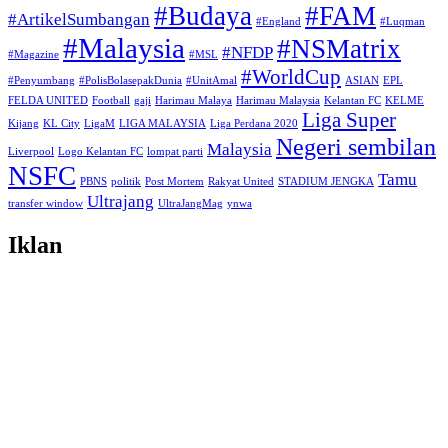
#Budaya
#FAM
#ArtikelSumbangan
#England
#Luqman
#Malaysia
#NSMatrix
#NFDP
#Magazine
#MSL
#WorldCup
#Penyumbang
#PolisBolasepakDunia
#UnitAmal
ASIAN
EPL
FELDA UNITED
Football
gaji
Harimau Malaya
Harimau Malaysia
Kelantan FC
KELME
Liga Super
Kijang
KL City
LigaM
LIGA MALAYSIA
Liga Perdana 2020
Negeri sembilan
Malaysia
Liverpool
Logo Kelantan FC
lompat parti
NSFC
Tamu
PBNS
politik
Post Mortem
Rakyat United
STADIUM JENGKA
Ultrajang
transfer window
UltraJangMag
ynwa
Iklan