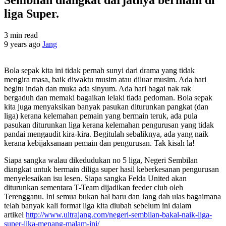
liga Super.
3 min read
9 years ago
Jang
Bola sepak kita ini tidak pernah sunyi dari drama yang tidak
mengira masa, baik diwaktu musim atau diluar musim. Ada hari
begitu indah dan muka ada sinyum. Ada hari bagai nak rak
bergaduh dan memaki bagaikan lelaki tiada pedoman. Bola sepak
kita juga menyaksikan banyak pasukan diturunkan pangkat (dan
liga) kerana kelemahan pemain yang bermain teruk, ada pula
pasukan diturunkan liga kerana kelemahan pengurusan yang tidak
pandai mengaudit kira-kira. Begitulah sebaliknya, ada yang naik
kerana kebijaksanaan pemain dan pengurusan. Tak kisah la!
Siapa sangka walau dikedudukan no 5 liga, Negeri Sembilan
diangkat untuk bermain diliga super hasil keberkesanan pengurusan
menyelesaikan isu lesen. Siapa sangka Felda United akan
diturunkan sementara T-Team dijadikan feeder club oleh
Terengganu. Ini semua bukan hal baru dan Jang dah ulas bagaimana
telah banyak kali format liga kita diubah sebelum ini dalam
artikel
http://www.ultrajang.com/negeri-sembilan-bakal-naik-liga-
super-jika-menang-malam-ini/