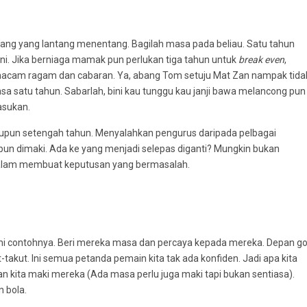
rang yang lantang menentang. Bagilah masa pada beliau. Satu tahun
ni. Jika berniaga mamak pun perlukan tiga tahun untuk
break even
,
macam ragam dan cabaran. Ya, abang Tom setuju Mat Zan nampak tida
 masa satu tahun. Sabarlah, bini kau tunggu kau janji bawa melancong pun
asukan.
ataupun setengah tahun. Menyalahkan pengurus daripada pelbagai
un dimaki. Ada ke yang menjadi selepas diganti? Mungkin bukan
 dalam membuat keputusan yang bermasalah.
mi contohnya. Beri mereka masa dan percaya kepada mereka. Depan go
-takut. Ini semua petanda pemain kita tak ada konfiden. Jadi apa kita
n kita maki mereka (Ada masa perlu juga maki tapi bukan sentiasa).
n bola.