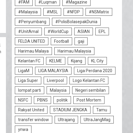
#FAM
#Luqman
#Magazine
#Malaysia
#MSL
#NFDP
#NSMatrix
#Penyumbang
#PolisBolasepakDunia
#UnitAmal
#WorldCup
ASIAN
EPL
FELDA UNITED
Football
gaji
k
Harimau Malaya
Harimau Malaysia
h
Kelantan FC
KELME
Kijang
KL City
LigaM
LIGA MALAYSIA
Liga Perdana 2020
Liga Super
Liverpool
Logo Kelantan FC
lompat parti
Malaysia
Negeri sembilan
NSFC
PBNS
politik
Post Mortem
Rakyat United
STADIUM JENGKA
Tamu
transfer window
Ultrajang
UltraJangMag
ynwa