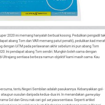
 Super 2020 ini memang hanyalah berbual kosong. Pedulikan pengadil ta
dapat abang Tom dan VAR memang patut penalti), pedulikan kad mera
nang dengan UiTM pada perlawanan akhir sebelum ini pun abang Tom
 2020. Ini pendapat abang Tom sendiri. Mungkin boleh sama dengan
i di Ultrajang sentiasa berbeza namun objektif kami masih sama. Kau
 percuma, tentu Negeri Sembilan adalah pasukannya. Kebanyakkan gol-
r ataupun susulan daripada kedua-dua ini. In menandakan
game play
drama Gol dan Gincu nak cari gol
set piece
sentiasa. Seperti artikel