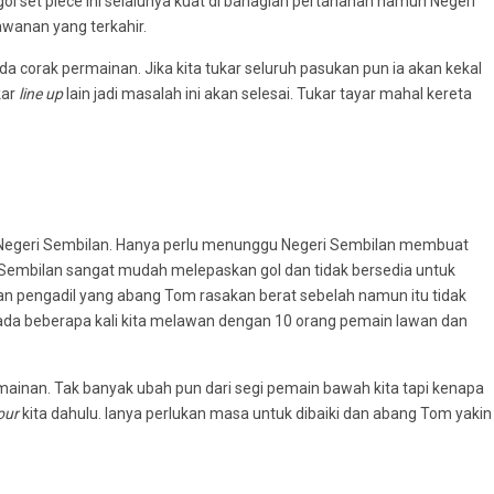
l set piece ini selalunya kuat di bahagian pertahanan namun Negeri
awanan yang terkahir.
da corak permainan. Jika kita tukar seluruh pasukan pun ia akan kekal
kar
line up
lain jadi masalah ini akan selesai. Tukar tayar mahal kereta
egeri Sembilan. Hanya perlu menunggu Negeri Sembilan membuat
i Sembilan sangat mudah melepaskan gol dan tidak bersedia untuk
an pengadil yang abang Tom rasakan berat sebelah namun itu tidak
n ada beberapa kali kita melawan dengan 10 orang pemain lawan dan
rmainan. Tak banyak ubah pun dari segi pemain bawah kita tapi kenapa
our
kita dahulu. Ianya perlukan masa untuk dibaiki dan abang Tom yakin