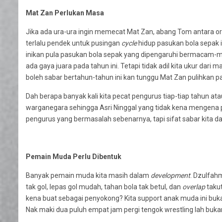
Mat Zan Perlukan Masa
Jika ada ura-ura ingin memecat Mat Zan, abang Tom antara o
terlalu pendek untuk pusingan
cycle
hidup pasukan bola sepak i
inikan pula pasukan bola sepak yang dipengaruhi bermacam-
ada gaya juara pada tahun ini. Tetapi tidak adil kita ukur dari
boleh sabar bertahun-tahun ini kan tunggu Mat Zan pulihkan p
Dah berapa banyak kali kita pecat pengurus tiap-tiap tahun 
warganegara sehingga Asri Ninggal yang tidak kena mengena p
pengurus yang bermasalah sebenarnya, tapi sifat sabar kita
Pemain Muda Perlu Dibentuk
Banyak pemain muda kita masih dalam
development
. Dzulfah
tak gol, lepas gol mudah, tahan bola tak betul, dan
overlap
takut
kena buat sebagai penyokong? Kita support anak muda ini buka
Nak maki dua puluh empat jam pergi tengok wrestling lah buka