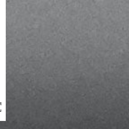
n
t
u