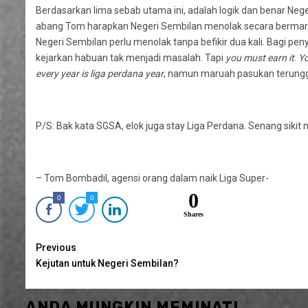
Berdasarkan lima sebab utama ini, adalah logik dan benar Nege
abang Tom harapkan Negeri Sembilan menolak secara bermarua
Negeri Sembilan perlu menolak tanpa befikir dua kali. Bagi p
kejarkan habuan tak menjadi masalah. Tapi
you must earn it
.
Yo
every year is liga perdana year
, namun maruah pasukan terunggul
P/S: Bak kata SGSA, elok juga stay Liga Perdana. Senang sikit n
– Tom Bombadil, agensi orang dalam naik Liga Super-
0
0
0
Shares
Continue
Previous
Kejutan untuk Negeri Sembilan?
Reading
ANDA MUNGKIN MEMINATI