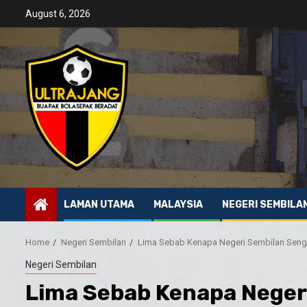
Skip
August 6, 2026
to
content
LAMAN UTAMA
MALAYSIA
NEGERI SEMBILA
Home
Negeri Sembilan
Lima Sebab Kenapa Negeri Sembilan Senga
Negeri Sembilan
Lima Sebab Kenapa Negeri