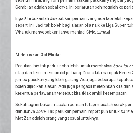
sebelum ini abang Tom pernah katakan pasukan yang banyak go
Sembilan adalah sebaliknya. Ini berlarutan sehinggalah ke perl
Ingat! Ini bukanlah disebabkan pemain yang ada tapi lebih kepa
seperti ini. Jadi tak boleh bagi alasan bila naik ke Liga Super, tu
Wira tak menyebabkan ianya menjadi Civic.
Simple
!
Melepaskan Gol Mudah
Pasukan lain tak perlu usaha lebih untuk membolosi
back four
N
silap dan terus mengambil peluang. Di situ kita nampak Neger
jumpa pasukan yang lebih garang. Ada juga beberapa keputus
boleh dijadikan alasan. Ada juga pengadil melebihkan kita da
kesemua perlawanan tersebut kita tidak ambil kesempatan.
Sekali lagi ini bukan masalah pemain tetapi masalah corak pe
dahulunya
solid
? Tak perlukan pemain import pun untuk
back f
Mat Zan adalah orang yang sesuai untuknya.