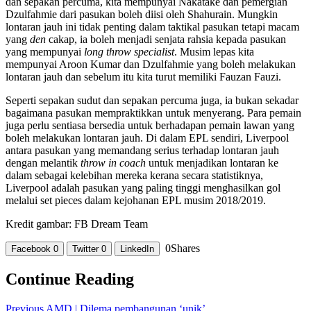
dan sepakan percuma, kita mempunyai Nakatake dan pemergian
Dzulfahmie dari pasukan boleh diisi oleh Shahurain. Mungkin
lontaran jauh ini tidak penting dalam taktikal pasukan tetapi macam
yang
den
cakap, ia boleh menjadi senjata rahsia kepada pasukan
yang mempunyai
long throw specialist
. Musim lepas kita
mempunyai Aroon Kumar dan Dzulfahmie yang boleh melakukan
lontaran jauh dan sebelum itu kita turut memiliki Fauzan Fauzi.
Seperti sepakan sudut dan sepakan percuma juga, ia bukan sekadar
bagaimana pasukan mempraktikkan untuk menyerang. Para pemain
juga perlu sentiasa bersedia untuk berhadapan pemain lawan yang
boleh melakukan lontaran jauh. Di dalam EPL sendiri, Liverpool
antara pasukan yang memandang serius terhadap lontaran jauh
dengan melantik
throw in coach
untuk menjadikan lontaran ke
dalam sebagai kelebihan mereka kerana secara statistiknya,
Liverpool adalah pasukan yang paling tinggi menghasilkan gol
melalui set pieces dalam kejohanan EPL musim 2018/2019.
Kredit gambar: FB Dream Team
0
Shares
Facebook
0
Twitter
0
LinkedIn
Continue Reading
Previous
AMD | Dilema pembangunan ‘unik’