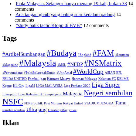
Piala Malaysia: Selangor hanya menang 19 kali, bukan 33
14
comments
Ada tangan ghaib yang baling suar kedalam padang
14
comments
“study balik tactic Klopp di BVB”
12 comments
Tags
#Budaya
#FAM
#ArtikelSumbangan
#England
#Luqman
#Malaysia
#NSMatrix
#NFDP
#Magazine
#MSL
#WorldCup
#Penyumbang
#PolisBolasepakDunia
#UnitAmal
ASIAN
EPL
FELDA UNITED
Football
gaji
Harimau Malaya
Harimau Malaysia
Kelantan FC
KELME
Liga Super
Kijang
KL City
LigaM
LIGA MALAYSIA
Liga Perdana 2020
Negeri sembilan
Malaysia
Liverpool
Logo Kelantan FC
lompat parti
NSFC
Tamu
PBNS
politik
Post Mortem
Rakyat United
STADIUM JENGKA
Ultrajang
transfer window
UltraJangMag
ynwa
Iklan