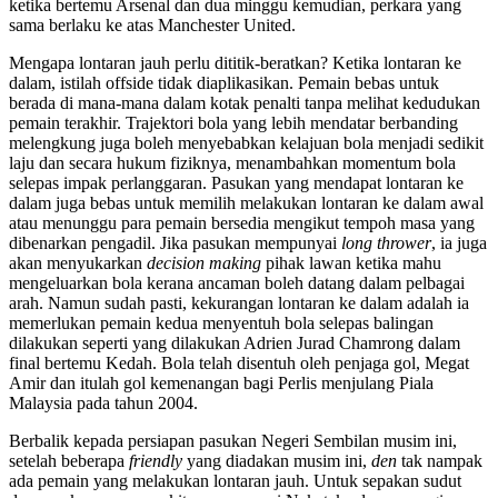
ketika bertemu Arsenal dan dua minggu kemudian, perkara yang
sama berlaku ke atas Manchester United.
Mengapa lontaran jauh perlu dititik-beratkan? Ketika lontaran ke
dalam, istilah offside tidak diaplikasikan. Pemain bebas untuk
berada di mana-mana dalam kotak penalti tanpa melihat kedudukan
pemain terakhir. Trajektori bola yang lebih mendatar berbanding
melengkung juga boleh menyebabkan kelajuan bola menjadi sedikit
laju dan secara hukum fiziknya, menambahkan momentum bola
selepas impak perlanggaran. Pasukan yang mendapat lontaran ke
dalam juga bebas untuk memilih melakukan lontaran ke dalam awal
atau menunggu para pemain bersedia mengikut tempoh masa yang
dibenarkan pengadil. Jika pasukan mempunyai
long thrower
, ia juga
akan menyukarkan
decision making
pihak lawan ketika mahu
mengeluarkan bola kerana ancaman boleh datang dalam pelbagai
arah. Namun sudah pasti, kekurangan lontaran ke dalam adalah ia
memerlukan pemain kedua menyentuh bola selepas balingan
dilakukan seperti yang dilakukan Adrien Jurad Chamrong dalam
final bertemu Kedah. Bola telah disentuh oleh penjaga gol, Megat
Amir dan itulah gol kemenangan bagi Perlis menjulang Piala
Malaysia pada tahun 2004.
Berbalik kepada persiapan pasukan Negeri Sembilan musim ini,
setelah beberapa
friendly
yang diadakan musim ini,
den
tak nampak
ada pemain yang melakukan lontaran jauh. Untuk sepakan sudut