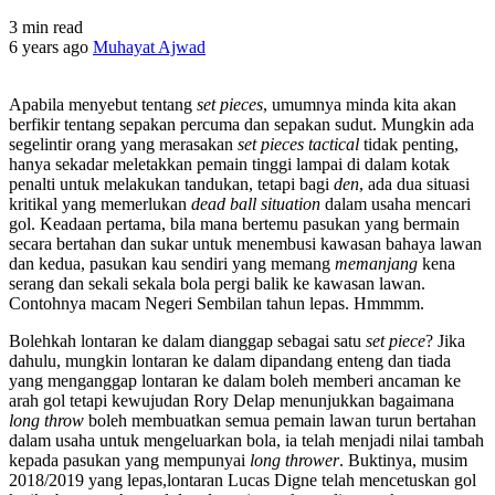
3 min read
6 years ago
Muhayat Ajwad
Apabila menyebut tentang
set pieces
, umumnya minda kita akan
berfikir tentang sepakan percuma dan sepakan sudut. Mungkin ada
segelintir orang yang merasakan
set pieces tactical
tidak penting,
hanya sekadar meletakkan pemain tinggi lampai di dalam kotak
penalti untuk melakukan tandukan, tetapi bagi
den
, ada dua situasi
kritikal yang memerlukan
dead ball situation
dalam usaha mencari
gol. Keadaan pertama, bila mana bertemu pasukan yang bermain
secara bertahan dan sukar untuk menembusi kawasan bahaya lawan
dan kedua, pasukan kau sendiri yang memang
memanjang
kena
serang dan sekali sekala bola pergi balik ke kawasan lawan.
Contohnya macam Negeri Sembilan tahun lepas. Hmmmm.
Bolehkah lontaran ke dalam dianggap sebagai satu
set piece
? Jika
dahulu, mungkin lontaran ke dalam dipandang enteng dan tiada
yang menganggap lontaran ke dalam boleh memberi ancaman ke
arah gol tetapi kewujudan Rory Delap menunjukkan bagaimana
long throw
boleh membuatkan semua pemain lawan turun bertahan
dalam usaha untuk mengeluarkan bola, ia telah menjadi nilai tambah
kepada pasukan yang mempunyai
long thrower
. Buktinya, musim
2018/2019 yang lepas,lontaran Lucas Digne telah mencetuskan gol