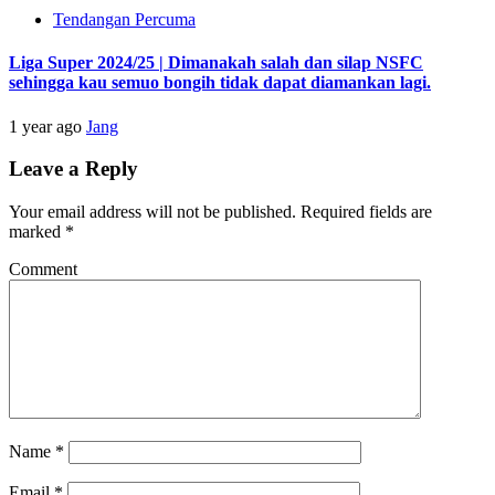
Tendangan Percuma
Liga Super 2024/25 | Dimanakah salah dan silap NSFC
sehingga kau semuo bongih tidak dapat diamankan lagi.
1 year ago
Jang
Leave a Reply
Your email address will not be published.
Required fields are
marked
*
Comment
Name
*
Email
*