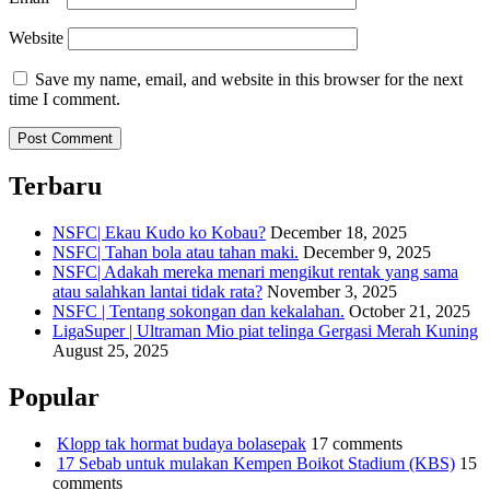
Website
Save my name, email, and website in this browser for the next
time I comment.
Terbaru
NSFC| Ekau Kudo ko Kobau?
December 18, 2025
NSFC| Tahan bola atau tahan maki.
December 9, 2025
NSFC| Adakah mereka menari mengikut rentak yang sama
atau salahkan lantai tidak rata?
November 3, 2025
NSFC | Tentang sokongan dan kekalahan.
October 21, 2025
LigaSuper | Ultraman Mio piat telinga Gergasi Merah Kuning
August 25, 2025
Popular
Klopp tak hormat budaya bolasepak
17 comments
17 Sebab untuk mulakan Kempen Boikot Stadium (KBS)
15
comments