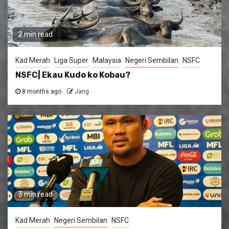
2 min read
Kad Merah
Liga Super
Malaysia
Negeri Sembilan
NSFC
NSFC| Ekau Kudo ko Kobau?
8 months ago
Jang
3 min read
Kad Merah
Negeri Sembilan
NSFC