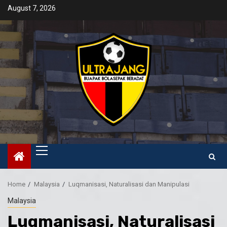
Skip
August 7, 2026
to
content
Primary
Menu
Home
Malaysia
Luqmanisasi, Naturalisasi dan Manipulasi
Malaysia
Luqmanisasi, Naturalisasi