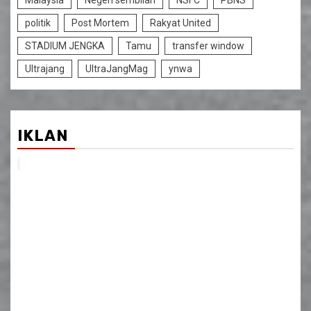
Malaysia
Negeri sembilan
NSFC
PBNS
politik
Post Mortem
Rakyat United
STADIUM JENGKA
Tamu
transfer window
Ultrajang
UltraJangMag
ynwa
IKLAN