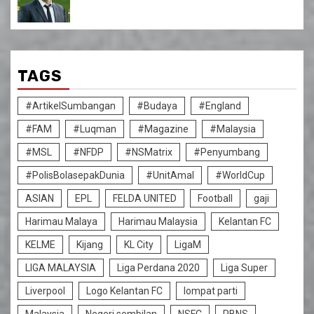
TAGS
#ArtikelSumbangan
#Budaya
#England
#FAM
#Luqman
#Magazine
#Malaysia
#MSL
#NFDP
#NSMatrix
#Penyumbang
#PolisBolasepakDunia
#UnitAmal
#WorldCup
ASIAN
EPL
FELDA UNITED
Football
gaji
Harimau Malaya
Harimau Malaysia
Kelantan FC
KELME
Kijang
KL City
LigaM
LIGA MALAYSIA
Liga Perdana 2020
Liga Super
Liverpool
Logo Kelantan FC
lompat parti