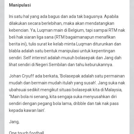
Manipulasi
Ini satu hal yang ada bagus dan ada tak bagusnya. Apabila
dilakukan secara berlebihan, maka akan mendatangkan
kebencian. Ya, Luqman main di Belgium, tapi sampai RTM nak
beli hak siaran liga sana (RTM bagaimanapun menafikan
berita ini), tulis surat ke kelab minta Luqman diturunkan dan
blabla adalah satu bentuk manipulasi untuk kepentingan
sendiri. Self interest adalah musuh bolasepak dan Jang dah
lihat sendiri di Negeri Sembilan dan tahu keburukannya.
Johan Cryuff ada berkata, ‘Bolasepak adalah satu permainan
mudah dan bermain mudah itulah yang susah’. Jang suka nak
ubahsuai sedikit mengikut situasi bolasepak kita di Malaysia,
“Main bola ni senang, kita sengaja suka menyusahkan diri
sendiri dengan pegang bola lama, dribble dan tak nak pass
kepada kawan lain’.
Jang,
One touch football.