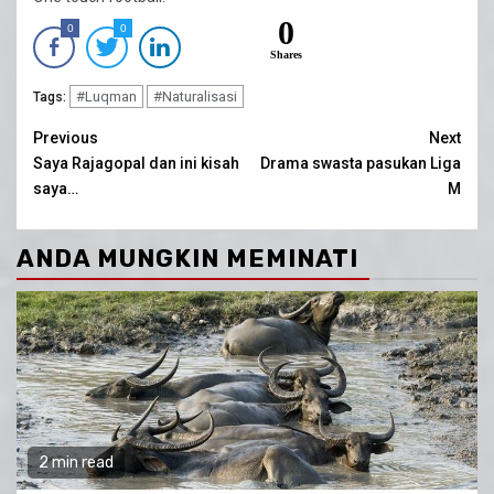
0
0
0
Shares
#Luqman
#Naturalisasi
Tags:
Continue
Previous
Next
Saya Rajagopal dan ini kisah
Drama swasta pasukan Liga
Reading
saya…
M
ANDA MUNGKIN MEMINATI
2 min read