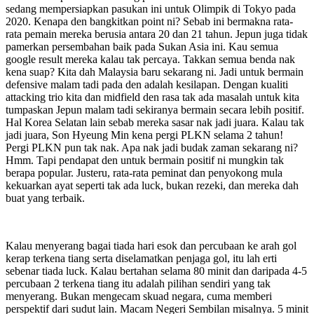
sedang mempersiapkan pasukan ini untuk Olimpik di Tokyo pada
2020. Kenapa den bangkitkan point ni? Sebab ini bermakna rata-
rata pemain mereka berusia antara 20 dan 21 tahun. Jepun juga tidak
pamerkan persembahan baik pada Sukan Asia ini. Kau semua
google result mereka kalau tak percaya. Takkan semua benda nak
kena suap? Kita dah Malaysia baru sekarang ni. Jadi untuk bermain
defensive malam tadi pada den adalah kesilapan. Dengan kualiti
attacking trio kita dan midfield den rasa tak ada masalah untuk kita
tumpaskan Jepun malam tadi sekiranya bermain secara lebih positif.
Hal Korea Selatan lain sebab mereka sasar nak jadi juara. Kalau tak
jadi juara, Son Hyeung Min kena pergi PLKN selama 2 tahun!
Pergi PLKN pun tak nak. Apa nak jadi budak zaman sekarang ni?
Hmm. Tapi pendapat den untuk bermain positif ni mungkin tak
berapa popular. Justeru, rata-rata peminat dan penyokong mula
kekuarkan ayat seperti tak ada luck, bukan rezeki, dan mereka dah
buat yang terbaik.
Kalau menyerang bagai tiada hari esok dan percubaan ke arah gol
kerap terkena tiang serta diselamatkan penjaga gol, itu lah erti
sebenar tiada luck. Kalau bertahan selama 80 minit dan daripada 4-5
percubaan 2 terkena tiang itu adalah pilihan sendiri yang tak
menyerang. Bukan mengecam skuad negara, cuma memberi
perspektif dari sudut lain. Macam Negeri Sembilan misalnya. 5 minit