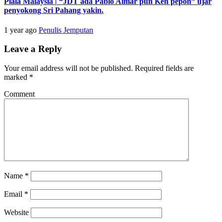
Piala Malaysia | “JDT ada Pablo Aimar pun Keh pepoh” ujar
penyokong Sri Pahang yakin.
1 year ago
Penulis Jemputan
Leave a Reply
Your email address will not be published.
Required fields are
marked
*
Comment
Name
*
Email
*
Website