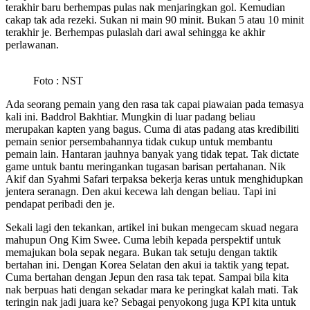
terakhir baru berhempas pulas nak menjaringkan gol. Kemudian
cakap tak ada rezeki. Sukan ni main 90 minit. Bukan 5 atau 10 minit
terakhir je. Berhempas pulaslah dari awal sehingga ke akhir
perlawanan.
Foto : NST
Ada seorang pemain yang den rasa tak capai piawaian pada temasya
kali ini. Baddrol Bakhtiar. Mungkin di luar padang beliau
merupakan kapten yang bagus. Cuma di atas padang atas kredibiliti
pemain senior persembahannya tidak cukup untuk membantu
pemain lain. Hantaran jauhnya banyak yang tidak tepat. Tak dictate
game untuk bantu meringankan tugasan barisan pertahanan. Nik
Akif dan Syahmi Safari terpaksa bekerja keras untuk menghidupkan
jentera seranagn. Den akui kecewa lah dengan beliau. Tapi ini
pendapat peribadi den je.
Sekali lagi den tekankan, artikel ini bukan mengecam skuad negara
mahupun Ong Kim Swee. Cuma lebih kepada perspektif untuk
memajukan bola sepak negara. Bukan tak setuju dengan taktik
bertahan ini. Dengan Korea Selatan den akui ia taktik yang tepat.
Cuma bertahan dengan Jepun den rasa tak tepat. Sampai bila kita
nak berpuas hati dengan sekadar mara ke peringkat kalah mati. Tak
teringin nak jadi juara ke? Sebagai penyokong juga KPI kita untuk