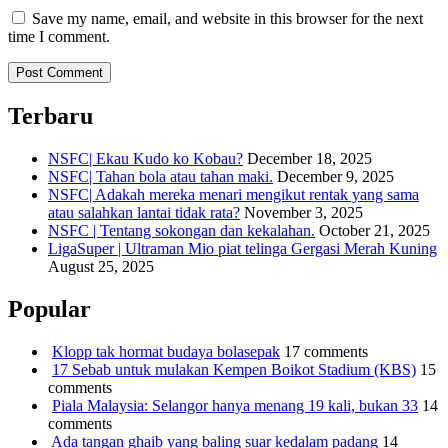
Save my name, email, and website in this browser for the next
time I comment.
Terbaru
NSFC| Ekau Kudo ko Kobau?
December 18, 2025
NSFC| Tahan bola atau tahan maki.
December 9, 2025
NSFC| Adakah mereka menari mengikut rentak yang sama
atau salahkan lantai tidak rata?
November 3, 2025
NSFC | Tentang sokongan dan kekalahan.
October 21, 2025
LigaSuper | Ultraman Mio piat telinga Gergasi Merah Kuning
August 25, 2025
Popular
Klopp tak hormat budaya bolasepak
17 comments
17 Sebab untuk mulakan Kempen Boikot Stadium (KBS)
15
comments
Piala Malaysia: Selangor hanya menang 19 kali, bukan 33
14
comments
Ada tangan ghaib yang baling suar kedalam padang
14