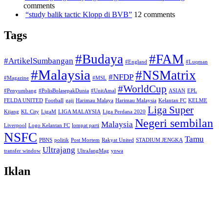
comments
“study balik tactic Klopp di BVB”
12 comments
Tags
#Budaya
#FAM
#ArtikelSumbangan
#England
#Luqman
#Malaysia
#NSMatrix
#NFDP
#Magazine
#MSL
#WorldCup
#Penyumbang
#PolisBolasepakDunia
#UnitAmal
ASIAN
EPL
FELDA UNITED
Football
gaji
Harimau Malaya
Harimau Malaysia
Kelantan FC
KELME
Liga Super
Kijang
KL City
LigaM
LIGA MALAYSIA
Liga Perdana 2020
Negeri sembilan
Malaysia
Liverpool
Logo Kelantan FC
lompat parti
NSFC
Tamu
PBNS
politik
Post Mortem
Rakyat United
STADIUM JENGKA
Ultrajang
transfer window
UltraJangMag
ynwa
Iklan