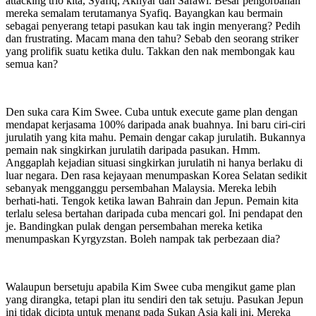
attacking trio kita, Syafiq, Akhyar dan Safawi. Besar pengorbanan
mereka semalam terutamanya Syafiq. Bayangkan kau bermain
sebagai penyerang tetapi pasukan kau tak ingin menyerang? Pedih
dan frustrating. Macam mana den tahu? Sebab den seorang striker
yang prolifik suatu ketika dulu. Takkan den nak membongak kau
semua kan?
Den suka cara Kim Swee. Cuba untuk execute game plan dengan
mendapat kerjasama 100% daripada anak buahnya. Ini baru ciri-ciri
jurulatih yang kita mahu. Pemain dengar cakap jurulatih. Bukannya
pemain nak singkirkan jurulatih daripada pasukan. Hmm.
Anggaplah kejadian situasi singkirkan jurulatih ni hanya berlaku di
luar negara. Den rasa kejayaan menumpaskan Korea Selatan sedikit
sebanyak mengganggu persembahan Malaysia. Mereka lebih
berhati-hati. Tengok ketika lawan Bahrain dan Jepun. Pemain kita
terlalu selesa bertahan daripada cuba mencari gol. Ini pendapat den
je. Bandingkan pulak dengan persembahan mereka ketika
menumpaskan Kyrgyzstan. Boleh nampak tak perbezaan dia?
Walaupun bersetuju apabila Kim Swee cuba mengikut game plan
yang dirangka, tetapi plan itu sendiri den tak setuju. Pasukan Jepun
ini tidak dicipta untuk menang pada Sukan Asia kali ini. Mereka