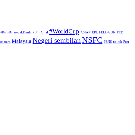
#WorldCup
#PolisBolasepakDunia
#UnitAmal
ASIAN
EPL
FELDA UNITED
NSFC
Negeri sembilan
Malaysia
at parti
PBNS
politik
Post