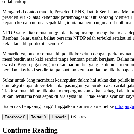
sudah cukup.
Mengambil contoh mudah, Presiden PBNS, Datuk Seri Utama Mohamad
presiden PBNS atas kehendak perlembagaan; iaitu seorang Menteri B
kepada kemajuan bola sepak kita, terutama pembangunan. Lebih manis, 
NFDP yang kita semua tunggu dan harap mampu mengubah masa depan b
Rembau. Jelas, usaha beliau bersama NFDP telah terbukti setakat i
kekuatan ahli politik itu sendiri?
Menariknya, bukan semua ahli politik bersetuju dengan perkahwinan 
mesti berdiri atas kaki sendiri tanpa bantuan penuh kerajaan. Belia
swasta. Begitu juga dengan sukan badminton yang telah mula membuat
berjalan atas kaki sendiri tanpa bantuan kerajaan dan politik, kenap
Sukar untuk Jang membuat kesimpulan dalam hal sukan dan politik in
dan rakyat dapat diperolehi. Jika pasangannya buruk maka carilah ja
Tidak semua ahli politik akan mempergunakan sukan sebagai alat 
sukan, terutama bola sepak di Malaysia ini. Tidak semua syarikat kay
Siapa nak bangkang Jang? Tinggalkan komen atau emel ke
ultrajan
0
Shares
Facebook
0
Twitter
0
LinkedIn
Continue Reading