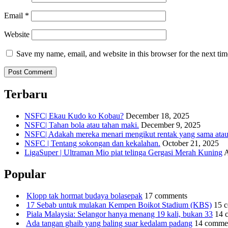
Email
*
Website
Save my name, email, and website in this browser for the next ti
Terbaru
NSFC| Ekau Kudo ko Kobau?
December 18, 2025
NSFC| Tahan bola atau tahan maki.
December 9, 2025
NSFC| Adakah mereka menari mengikut rentak yang sama atau s
NSFC | Tentang sokongan dan kekalahan.
October 21, 2025
LigaSuper | Ultraman Mio piat telinga Gergasi Merah Kuning
A
Popular
Klopp tak hormat budaya bolasepak
17 comments
17 Sebab untuk mulakan Kempen Boikot Stadium (KBS)
15 
Piala Malaysia: Selangor hanya menang 19 kali, bukan 33
14 
Ada tangan ghaib yang baling suar kedalam padang
14 comme