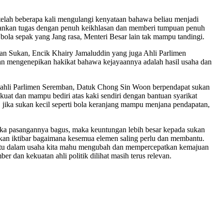
lah beberapa kali mengulangi kenyataan bahawa beliau menjadi
jalankan tugas dengan penuh keikhlasan dan memberi tumpuan penuh
 bola sepak yang Jang rasa, Menteri Besar lain tak mampu tandingi.
an Sukan, Encik Khairy Jamaluddin yang juga Ahli Parlimen
dan mengenepikan hakikat bahawa kejayaannya adalah hasil usaha dan
kal ahli Parlimen Seremban, Datuk Chong Sin Woon berpendapat sukan
kuat dan mampu bediri atas kaki sendiri dengan bantuan syarikat
 jika sukan kecil seperti bola keranjang mampu menjana pendapatan,
jika pasangannya bagus, maka keuntungan lebih besar kepada sukan
dikan iktibar bagaimana kesemua elemen saling perlu dan membantu.
antu dalam usaha kita mahu mengubah dan mempercepatkan kemajuan
r dan kekuatan ahli politik dilihat masih terus relevan.