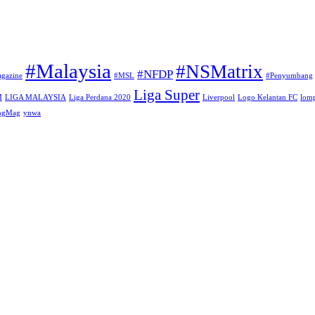
#Malaysia
#NSMatrix
#NFDP
gazine
#MSL
#Penyumbang
Liga Super
M
LIGA MALAYSIA
Liga Perdana 2020
Liverpool
Logo Kelantan FC
lomp
angMag
ynwa