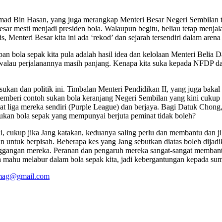
 Bin Hasan, yang juga merangkap Menteri Besar Negeri Sembilan te
esar mesti menjadi presiden bola. Walaupun begitu, beliau tetap men
Menteri Besar kita ini ada ‘rekod’ dan sejarah tersendiri dalam arena
ola sepak kita pula adalah hasil idea dan kelolaan Menteri Belia D
ni walau perjalanannya masih panjang. Kenapa kita suka kepada NFDP 
sukan dan politik ini. Timbalan Menteri Pendidikan II, yang juga ba
u memberi contoh sukan bola keranjang Negeri Sembilan yang kini cukup 
 liga mereka sendiri (Purple League) dan berjaya. Bagi Datuk Chong,
a sukan bola sepak yang mempunyai berjuta peminat tidak boleh?
i, cukup jika Jang katakan, keduanya saling perlu dan membantu dan 
lan untuk berpisah. Beberapa kes yang Jang sebutkan diatas boleh dija
tunggangan mereka. Peranan dan pengaruh mereka sangat-sangat memb
a mahu melabur dalam bola sepak kita, jadi kebergantungan kepada sumbe
gmag@gmail.com