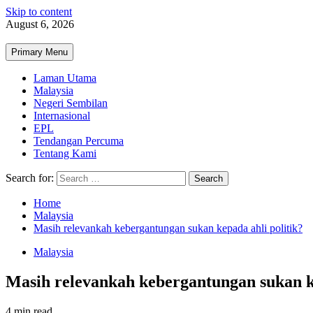
Skip to content
August 6, 2026
Primary Menu
Laman Utama
Malaysia
Negeri Sembilan
Internasional
EPL
Tendangan Percuma
Tentang Kami
Search for:
Home
Malaysia
Masih relevankah kebergantungan sukan kepada ahli politik?
Malaysia
Masih relevankah kebergantungan sukan ke
4 min read