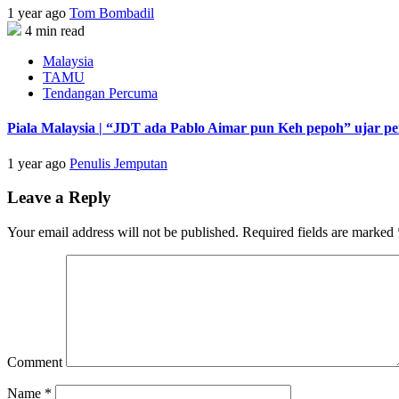
1 year ago
Tom Bombadil
4 min read
Malaysia
TAMU
Tendangan Percuma
Piala Malaysia | “JDT ada Pablo Aimar pun Keh pepoh” ujar p
1 year ago
Penulis Jemputan
Leave a Reply
Your email address will not be published.
Required fields are marked
Comment
Name
*