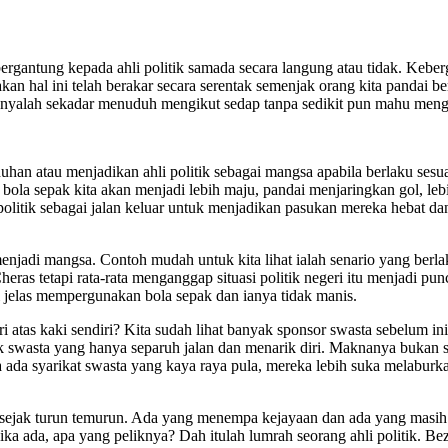
 bergantung kepada ahli politik samada secara langung atau tidak. Keb
an hal ini telah berakar secara serentak semenjak orang kita pandai be
hanyalah sekadar menuduh mengikut sedap tanpa sedikit pun mahu mengk
duhan atau menjadikan ahli politik sebagai mangsa apabila berlaku se
 bola sepak kita akan menjadi lebih maju, pandai menjaringkan gol, le
litik sebagai jalan keluar untuk menjadikan pasukan mereka hebat dan t
jadi mangsa. Contoh mudah untuk kita lihat ialah senario yang berlak
eras tetapi rata-rata menganggap situasi politik negeri itu menjadi pu
 jelas mempergunakan bola sepak dan ianya tidak manis.
i atas kaki sendiri? Kita sudah lihat banyak sponsor swasta sebelum 
ak swasta yang hanya separuh jalan dan menarik diri. Maknanya bukan 
ada syarikat swasta yang kaya raya pula, mereka lebih suka melaburka
ku sejak turun temurun. Ada yang menempa kejayaan dan ada yang masih
ika ada, apa yang peliknya? Dah itulah lumrah seorang ahli politik. Bez