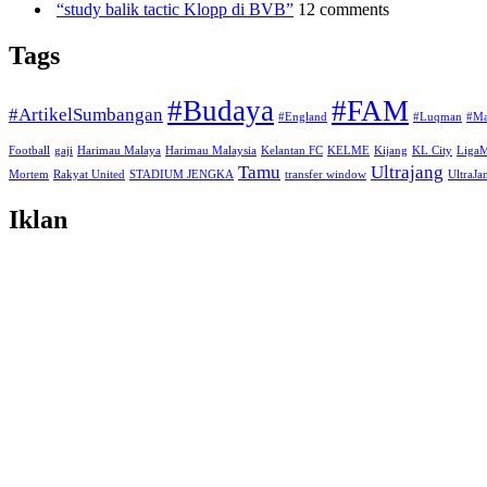
“study balik tactic Klopp di BVB”
12 comments
Tags
#Budaya
#FAM
#ArtikelSumbangan
#England
#Luqman
#Ma
Football
gaji
Harimau Malaya
Harimau Malaysia
Kelantan FC
KELME
Kijang
KL City
Liga
Tamu
Ultrajang
Mortem
Rakyat United
STADIUM JENGKA
transfer window
UltraJ
Iklan