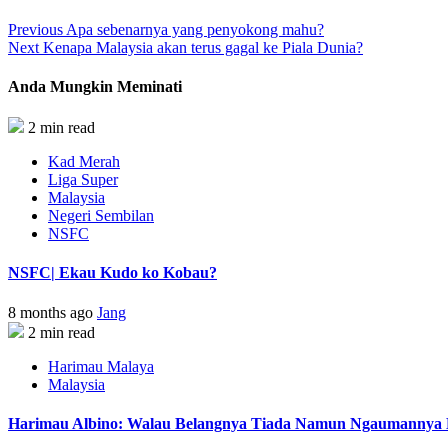
Previous
Apa sebenarnya yang penyokong mahu?
Next
Kenapa Malaysia akan terus gagal ke Piala Dunia?
Anda Mungkin Meminati
2 min read
Kad Merah
Liga Super
Malaysia
Negeri Sembilan
NSFC
NSFC| Ekau Kudo ko Kobau?
8 months ago
Jang
2 min read
Harimau Malaya
Malaysia
Harimau Albino: Walau Belangnya Tiada Namun Ngaumannya B