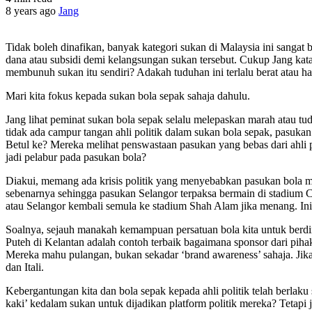
8 years ago
Jang
Tidak boleh dinafikan, banyak kategori sukan di Malaysia ini sangat
dana atau subsidi demi kelangsungan sukan tersebut. Cukup Jang katak
membunuh sukan itu sendiri? Adakah tuduhan ini terlalu berat atau 
Mari kita fokus kepada sukan bola sepak sahaja dahulu.
Jang lihat peminat sukan bola sepak selalu melepaskan marah atau tu
tidak ada campur tangan ahli politik dalam sukan bola sepak, pasukan
Betul ke? Mereka melihat penswastaan pasukan yang bebas dari ahli po
jadi pelabur pada pasukan bola?
Diakui, memang ada krisis politik yang menyebabkan pasukan bola men
sebenarnya sehingga pasukan Selangor terpaksa bermain di stadium Ch
atau Selangor kembali semula ke stadium Shah Alam jika menang. Ini
Soalnya, sejauh manakah kemampuan persatuan bola kita untuk berdir
Puteh di Kelantan adalah contoh terbaik bagaimana sponsor dari pih
Mereka mahu pulangan, bukan sekadar ‘brand awareness’ sahaja. Jika 
dan Itali.
Kebergantungan kita dan bola sepak kepada ahli politik telah berla
kaki’ kedalam sukan untuk dijadikan platform politik mereka? Tetapi j