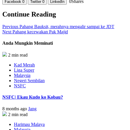
0
Shares
Facebook
0
Twitter
0
LinkedIn
Continue Reading
Previous
Pahang Bauksit, merahnya mengalir sampai ke JDT
Next
Pahang kecewakan Pak Majid
Anda Mungkin Meminati
2 min read
Kad Merah
Liga Super
Malaysia
Negeri Sembilan
NSFC
NSFC| Ekau Kudo ko Kobau?
8 months ago
Jang
2 min read
Harimau Malaya
Malaysia