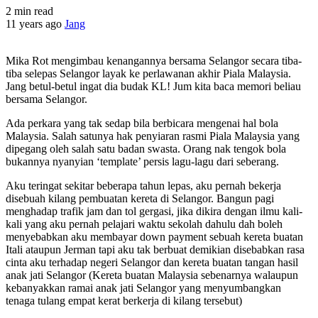
2 min read
11 years ago
Jang
Mika Rot mengimbau kenangannya bersama Selangor secara tiba-
tiba selepas Selangor layak ke perlawanan akhir Piala Malaysia.
Jang betul-betul ingat dia budak KL! Jum kita baca memori beliau
bersama Selangor.
Ada perkara yang tak sedap bila berbicara mengenai hal bola
Malaysia. Salah satunya hak penyiaran rasmi Piala Malaysia yang
dipegang oleh salah satu badan swasta. Orang nak tengok bola
bukannya nyanyian ‘template’ persis lagu-lagu dari seberang.
Aku teringat sekitar beberapa tahun lepas, aku pernah bekerja
disebuah kilang pembuatan kereta di Selangor. Bangun pagi
menghadap trafik jam dan tol gergasi, jika dikira dengan ilmu kali-
kali yang aku pernah pelajari waktu sekolah dahulu dah boleh
menyebabkan aku membayar down payment sebuah kereta buatan
Itali ataupun Jerman tapi aku tak berbuat demikian disebabkan rasa
cinta aku terhadap negeri Selangor dan kereta buatan tangan hasil
anak jati Selangor (Kereta buatan Malaysia sebenarnya walaupun
kebanyakkan ramai anak jati Selangor yang menyumbangkan
tenaga tulang empat kerat berkerja di kilang tersebut)