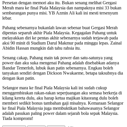
Persetan dengan memori aku itu. Bukan senang melihat Gergasi
Merah mara ke final Piala Malaysia dan nampaknya misi 33 bukan
sembarangan punya misi. YB Azmin Ali kali ini mesti tersenyum
lebar.
Pahang sebenarnya bukanlah lawan sebenar buat Gergasi Merah
dipentas separuh akhir Piala Malaysia. Kegagalan Pahang untuk
melayakkan diri ke pentas akhir sebenarnya sudah terjawab pada
aksi 90 minit di Stadium Darul Makmur pada minggu lepas. Zainal
Abidin Hassan mungkin dah tahu rahsia itu.
Senang cakap, Pahang main tak power dan satu-satunya yang
power dan aku suka mengenai Pahang adalah disebabkan adanya
Bandar Temerloh, lubuk ikan patin sebenarnya. Engkau boleh
tanyakan sendiri dengan Dickson Nwakaeme, betapa taksubnya dia
dengan ikan patin.
Selangor mara ke final Piala Malaysia kali ini sudah cukup
menggembirakan rakan-rakan seperjuangan aku semasa berkerja di
kilang kereta dulu, aku harap ketua majikan kitaorang dulu boleh
memberi sedikit bonus tambahan gaji misalnya. Kemaraan Selangor
ke final Piala Malaysia juga membuktikan bahawasanya Selangor
adalah pasukan paling power dalam sejarah bola sepak Malaysia.
Tiada kompromi!