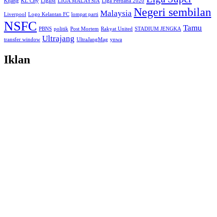
Kijang
KL City
LigaM
LIGA MALAYSIA
Liga Perdana 2020
Negeri sembilan
Malaysia
Liverpool
Logo Kelantan FC
lompat parti
NSFC
Tamu
PBNS
politik
Post Mortem
Rakyat United
STADIUM JENGKA
Ultrajang
transfer window
UltraJangMag
ynwa
Iklan