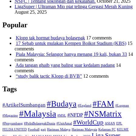
NSFC | Tentang sokongan dan kekalahan.
October 21, 2025
LigaSuper | Ultraman Mio piat telinga Gergasi Merah Kuning
August 25, 2025
Popular
Klopp tak hormat budaya bolasepak
17 comments
17 Sebab untuk mulakan Kempen Boikot Stadium (KBS)
15
comments
Piala Malaysia: Selangor hanya menang 19 kali, bukan 33
14
comments
Ada tangan ghaib yang baling suar kedalam padang
14
comments
“study balik tactic Klopp di BVB”
12 comments
Tags
#Budaya
#FAM
#ArtikelSumbangan
#England
#Luqman
#Malaysia
#NSMatrix
#NFDP
#Magazine
#MSL
#WorldCup
#Penyumbang
#PolisBolasepakDunia
#UnitAmal
ASIAN
EPL
FELDA UNITED
Football
gaji
Harimau Malaya
Harimau Malaysia
Kelantan FC
KELME
Liga Super