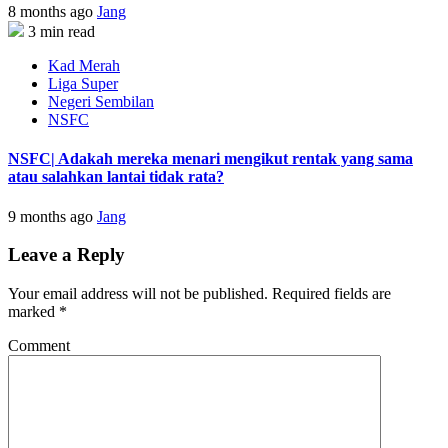
8 months ago
Jang
3 min read
Kad Merah
Liga Super
Negeri Sembilan
NSFC
NSFC| Adakah mereka menari mengikut rentak yang sama
atau salahkan lantai tidak rata?
9 months ago
Jang
Leave a Reply
Your email address will not be published.
Required fields are
marked
*
Comment