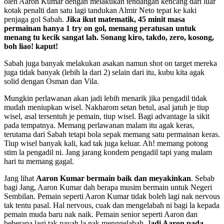
oleh Aaron Kumar dengan melakukan tendangan kencang dari luar
kotak penalti dan satu lagi tandukan Almir Neto tepat ke kaki
penjaga gol Sabah.
Jika ikut matematik, 45 minit masa
permainan hanya 1 try on gol, memang peratusan untuk
menang tu kecik sangat lah. Sonang kiro, takdo, zero, kosong,
boh liao! kaput!
Sabah juga banyak melakukan asakan namun shot on target mereka
juga tidak banyak (lebih la dari 2) selain dari itu, kubu kita agak
solid dengan Osman dan Vila.
Mungkin perlawanan akan jadi lebih menarik jika pengadil tidak
mudah meniupkan wisel. Nakharom setan betul, asal jatuh je tiup
wisel, asal tersentuh je pemain, tiup wisel. Bagi advantage la sikit
pada tempatnya. Memang perlawanan malam itu agak keras,
terutama dari Sabah tetapi bola sepak memang satu permainan keras.
Tiup wisel banyak kali, kad tak juga keluar. Ah! memang potong
stim la pengadil ni. Jang jarang kondem pengadil tapi yang malam
hari tu memang gagal.
Jang lihat
Aaron Kumar bermain baik dan meyakinkan
. Sebab
bagi Jang, Aaron Kumar dah berapa musim bermain untuk Negeri
Sembilan. Pemain seperti Aaron Kumar tidak boleh lagi nak nervous
tak tentu pasal. Hal nervous, cuak dan mengelabah ni bagi la kepada
pemain muda baru nak naik. Pemain senior seperti Aaron dan
beberapa lagi tak payah la nak menggelabah. J
adi Aaron pada