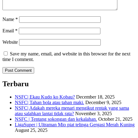
Name
*
Email
*
Website
Save my name, email, and website in this browser for the next
time I comment.
Terbaru
NSFC| Ekau Kudo ko Kobau?
December 18, 2025
NSFC| Tahan bola atau tahan maki.
December 9, 2025
NSFC| Adakah mereka menari mengikut rentak yang sama
atau salahkan lantai tidak rata?
November 3, 2025
NSFC | Tentang sokongan dan kekalahan.
October 21, 2025
LigaSuper | Ultraman Mio piat telinga Gergasi Merah Kuning
August 25, 2025