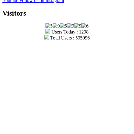
Youtube
Follow us on Instagram
Visitors
Users Today : 1298
Total Users : 595996
Copyright © Ultrajang 2026.