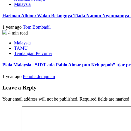
Malaysia
Harimau Albino: Walau Belangnya Tiada Namun Ngaumannya B
1 year ago
Tom Bombadil
4 min read
Malaysia
TAMU
Tendangan Percuma
Piala Malaysia | “JDT ada Pablo Aimar pun Keh pepoh” ujar p
1 year ago
Penulis Jemputan
Leave a Reply
Your email address will not be published.
Required fields are marked