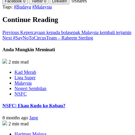
0
Shares
Facebook
0
Twitter
0
LinkedIn
Tags:
#Budaya
#Malaysia
Continue Reading
Previous
Kepercayaan kepada bolasepak Malaysia kembali terjamin
Next
#SayNoToCircusTeam – Raheem Sterling
Anda Mungkin Meminati
2 min read
Kad Merah
Liga Super
Malaysia
Negeri Sembilan
NSFC
NSFC| Ekau Kudo ko Kobau?
8 months ago
Jang
2 min read
Harimau Malaya