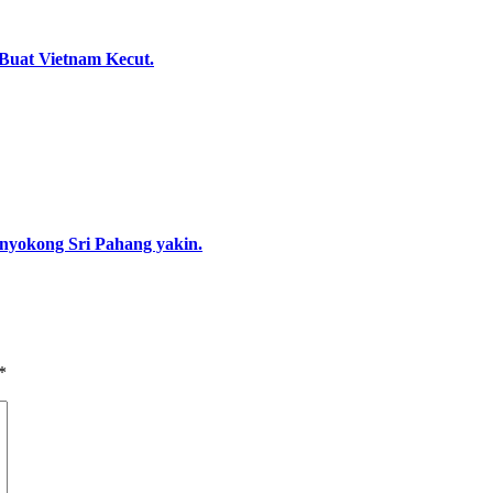
uat Vietnam Kecut.
enyokong Sri Pahang yakin.
*