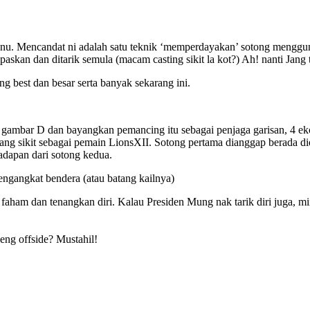
. Mencandat ni adalah satu teknik ‘memperdayakan’ sotong mengguna
epaskan dan ditarik semula (macam casting sikit la kot?) Ah! nanti Jang
ng best dan besar serta banyak sekarang ini.
at gambar D dan bayangkan pemancing itu sebagai penjaga garisan, 4 ek
g sikit sebagai pemain LionsXII. Sotong pertama dianggap berada did
adapan dari sotong kedua.
engangkat bendera (atau batang kailnya)
faham dan tenangkan diri. Kalau Presiden Mung nak tarik diri juga, min
eng offside?
Mustahil!