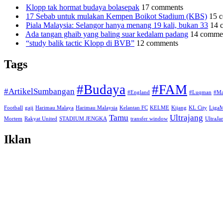
Klopp tak hormat budaya bolasepak
17 comments
17 Sebab untuk mulakan Kempen Boikot Stadium (KBS)
15 
Piala Malaysia: Selangor hanya menang 19 kali, bukan 33
14 
Ada tangan ghaib yang baling suar kedalam padang
14 comme
“study balik tactic Klopp di BVB”
12 comments
Tags
#Budaya
#FAM
#ArtikelSumbangan
#England
#Luqman
#Ma
Football
gaji
Harimau Malaya
Harimau Malaysia
Kelantan FC
KELME
Kijang
KL City
Liga
Tamu
Ultrajang
Mortem
Rakyat United
STADIUM JENGKA
transfer window
UltraJ
Iklan