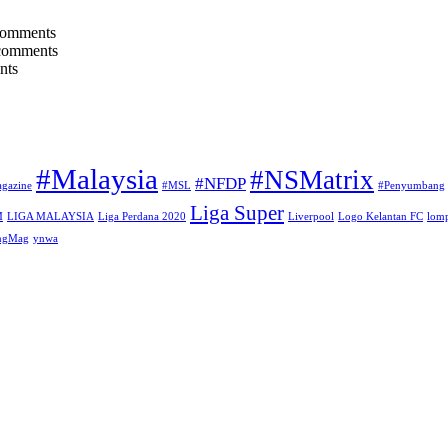
comments
comments
nts
#Malaysia
#NSMatrix
#NFDP
gazine
#MSL
#Penyumbang
Liga Super
M
LIGA MALAYSIA
Liga Perdana 2020
Liverpool
Logo Kelantan FC
lomp
angMag
ynwa