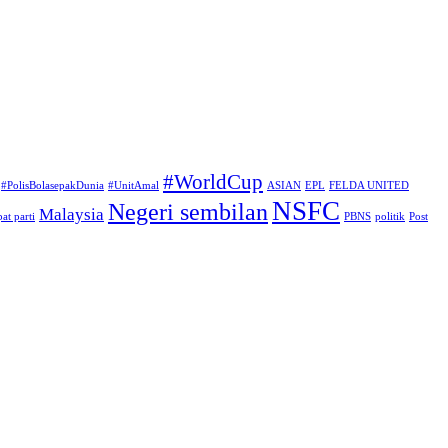
#WorldCup
#PolisBolasepakDunia
#UnitAmal
ASIAN
EPL
FELDA UNITED
NSFC
Negeri sembilan
Malaysia
at parti
PBNS
politik
Post