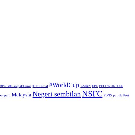
#WorldCup
#PolisBolasepakDunia
#UnitAmal
ASIAN
EPL
FELDA UNITED
NSFC
Negeri sembilan
Malaysia
at parti
PBNS
politik
Post