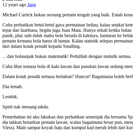
12 years ago
Jang
Michael Carrick bukan seorang pemain tengah yang baik. Entah kenap
Cuba perhatikan betul-betul gaya permainan beliau, kalau setakat k
tepat dan luarbiasa, begitu juga Juan Mata. Hanya sekali ketika bul
panik, play safe-tidak mahu bola berada di kakinya, hantaran ke be
pemain kemana bola harus di hantar. Kalau statistik selepas permain
dari dalam kotak penalti kepada Smalling.
…dan bolasepak bukan matematik! Pedulilah dengan statistik semua. I
Cuba lihat semasa bola di kaki lawan dan pasukan lawan sedang men
Dalam kotak penalti semasa bertahan? Hancur! Bagaimana boleh ber
Dia lemah.
Lembik.
Spirit nak menang takda.
Pemerhatian ini aku lakukan dan perhatikan semenjak dia bersama Sp
dia takkan benarkan pemain lawan, walau bagaimana besar pun, meng
Viera). Main sampai koyak baju dan kumpul kad merah lebih dari kun