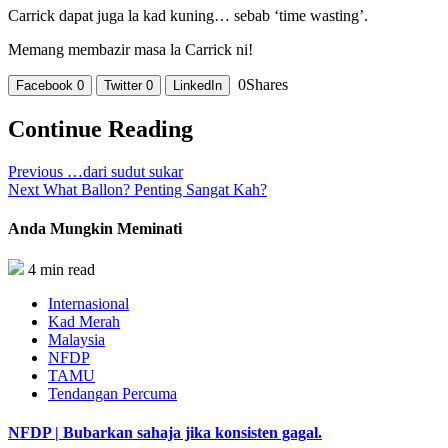
Carrick dapat juga la kad kuning… sebab ‘time wasting’.
Memang membazir masa la Carrick ni!
0
Shares
Facebook
0
Twitter
0
LinkedIn
Continue Reading
Previous
…dari sudut sukar
Next
What Ballon? Penting Sangat Kah?
Anda Mungkin Meminati
4 min read
Internasional
Kad Merah
Malaysia
NFDP
TAMU
Tendangan Percuma
NFDP | Bubarkan sahaja jika konsisten gagal.