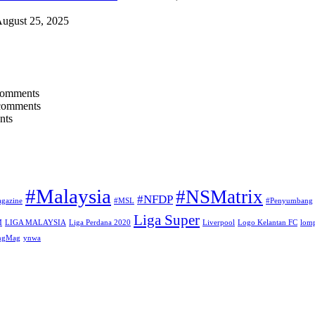
ugust 25, 2025
comments
comments
nts
#Malaysia
#NSMatrix
#NFDP
gazine
#MSL
#Penyumbang
Liga Super
M
LIGA MALAYSIA
Liga Perdana 2020
Liverpool
Logo Kelantan FC
lomp
angMag
ynwa