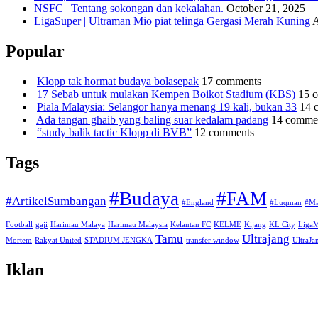
NSFC | Tentang sokongan dan kekalahan.
October 21, 2025
LigaSuper | Ultraman Mio piat telinga Gergasi Merah Kuning
A
Popular
Klopp tak hormat budaya bolasepak
17 comments
17 Sebab untuk mulakan Kempen Boikot Stadium (KBS)
15 
Piala Malaysia: Selangor hanya menang 19 kali, bukan 33
14 
Ada tangan ghaib yang baling suar kedalam padang
14 comme
“study balik tactic Klopp di BVB”
12 comments
Tags
#Budaya
#FAM
#ArtikelSumbangan
#England
#Luqman
#Ma
Football
gaji
Harimau Malaya
Harimau Malaysia
Kelantan FC
KELME
Kijang
KL City
Liga
Tamu
Ultrajang
Mortem
Rakyat United
STADIUM JENGKA
transfer window
UltraJ
Iklan