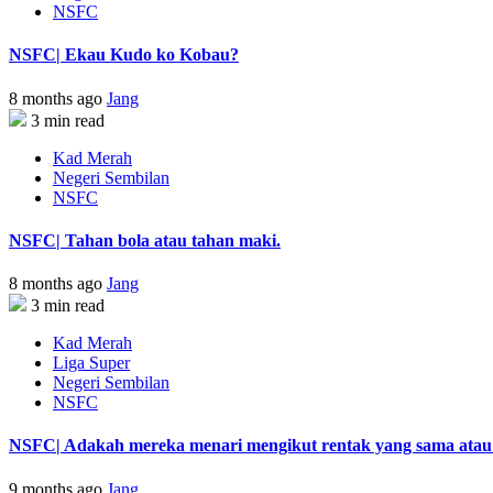
NSFC
NSFC| Ekau Kudo ko Kobau?
8 months ago
Jang
3 min read
Kad Merah
Negeri Sembilan
NSFC
NSFC| Tahan bola atau tahan maki.
8 months ago
Jang
3 min read
Kad Merah
Liga Super
Negeri Sembilan
NSFC
NSFC| Adakah mereka menari mengikut rentak yang sama atau s
9 months ago
Jang