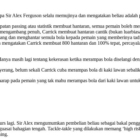
a Sir Alex Ferguson selalu memujinya dan mengatakan beliau adalah p
etepatan passing atau statistik membuat hantaran, semua pemain boleh 
an mengambang penuh, Carrick membuat hantaran cantik (bukan luarbias
lakang dan menghantar semula bola kepada pemain yang memberinya tadi
an mengatakan Carrick membuat 800 hantaran dan 100% tepat, percayala
anya masih lagi tentang kekerasan ketika merampas bola diselangi den
yerang, belum sekali Carrick cuba merampas bola di kaki lawan sebal
harap pada pemain yang tak mahu merampas bola dari kaki lawan untu
urs lagi. Sir Alex mengumumkan pembelian beliau sebagai bakal pengg
uasai bahagian tengah. Tackle-takle yang dilakukan memang ‘high ris
ing.