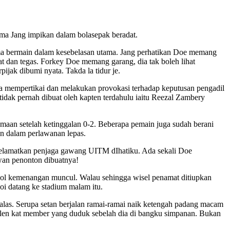
ma Jang impikan dalam bolasepak beradat.
ama bermain dalam kesebelasan utama. Jang perhatikan Doe memang
at dan tegas. Forkey Doe memang garang, dia tak boleh lihat
jak dibumi nyata. Takda la tidur je.
asa mempertikai dan melakukan provokasi terhadap keputusan pengadil
tidak pernah dibuat oleh kapten terdahulu iaitu Reezal Zambery
maan setelah ketinggalan 0-2. Beberapa pemain juga sudah berani
an dalam perlawanan lepas.
iselamatkan penjaga gawang UITM dIhatiku. Ada sekali Doe
awan penonton dibuatnya!
gol kemenangan muncul. Walau sehingga wisel penamat ditiupkan
oi datang ke stadium malam itu.
alas. Serupa setan berjalan ramai-ramai naik ketengah padang macam
plen kat member yang duduk sebelah dia di bangku simpanan. Bukan