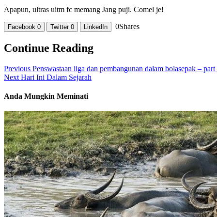
Apapun, ultras uitm fc memang Jang puji. Comel je!
0
Shares
Facebook
0
Twitter
0
LinkedIn
Continue Reading
Previous
Penswastaan liga dan pembangunan dalam bolasepak – part 
Next
Hari Ini Dalam Sejarah
Anda Mungkin Meminati