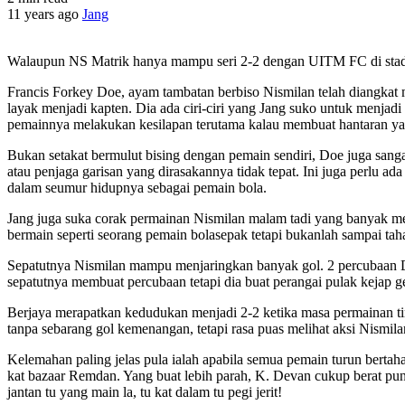
11 years ago
Jang
Walaupun NS Matrik hanya mampu seri 2-2 dengan UITM FC di stadiu
Francis Forkey Doe, ayam tambatan berbiso Nismilan telah diangka
layak menjadi kapten. Dia ada ciri-ciri yang Jang suko untuk menjad
pemainnya melakukan kesilapan terutama kalau membuat hantaran yang 
Bukan setakat bermulut bising dengan pemain sendiri, Doe juga sang
atau penjaga garisan yang dirasakannya tidak tepat. Ini juga perlu a
dalam seumur hidupnya sebagai pemain bola.
Jang juga suka corak permainan Nismilan malam tadi yang banyak mem
bermain seperti seorang pemain bolasepak tetapi bukanlah sampai tah
Sepatutnya Nismilan mampu menjaringkan banyak gol. 2 percubaan Do
sepatutnya membuat percubaan tetapi dia buat perangai pulak kejap ge
Berjaya merapatkan kedudukan menjadi 2-2 ketika masa permainan t
tanpa sebarang gol kemenangan, tetapi rasa puas melihat aksi Nismi
Kelemahan paling jelas pula ialah apabila semua pemain turun berta
kat bazaar Remdan. Yang buat lebih parah, K. Devan cukup berat p
jantan tu yang main la, tu kat dalam tu pegi jerit!