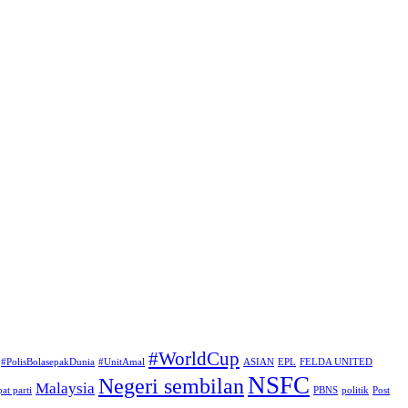
#WorldCup
#PolisBolasepakDunia
#UnitAmal
ASIAN
EPL
FELDA UNITED
NSFC
Negeri sembilan
Malaysia
at parti
PBNS
politik
Post