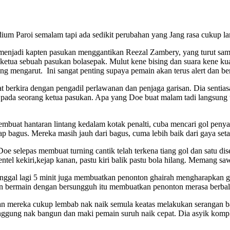
m Paroi semalam tapi ada sedikit perubahan yang Jang rasa cukup la
t menjadi kapten pasukan menggantikan Reezal Zambery, yang turut s
i ketua sebuah pasukan bolasepak. Mulut kene bising dan suara kene ku
mengarut. Ini sangat penting supaya pemain akan terus alert dan berpi
at berkira dengan pengadil perlawanan dan penjaga garisan. Dia senti
da pada seorang ketua pasukan. Apa yang Doe buat malam tadi langsung 
buat hantaran lintang kedalam kotak penalti, cuba mencari gol penya
ap bagus. Mereka masih jauh dari bagus, cuma lebih baik dari gaya set
e selepas membuat turning cantik telah terkena tiang gol dan satu d
ntel kekiri,kejap kanan, pastu kiri balik pastu bola hilang. Memang s
inggal lagi 5 minit juga membuatkan penonton ghairah mengharapkan 
lan bermain dengan bersungguh itu membuatkan penonton merasa berbal
han mereka cukup lembab nak naik semula keatas melakukan serangan b
unggung nak bangun dan maki pemain suruh naik cepat. Dia asyik kom