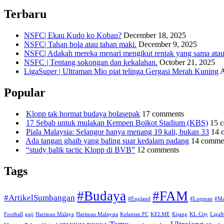
Terbaru
NSFC| Ekau Kudo ko Kobau?
December 18, 2025
NSFC| Tahan bola atau tahan maki.
December 9, 2025
NSFC| Adakah mereka menari mengikut rentak yang sama atau s
NSFC | Tentang sokongan dan kekalahan.
October 21, 2025
LigaSuper | Ultraman Mio piat telinga Gergasi Merah Kuning
A
Popular
Klopp tak hormat budaya bolasepak
17 comments
17 Sebab untuk mulakan Kempen Boikot Stadium (KBS)
15 
Piala Malaysia: Selangor hanya menang 19 kali, bukan 33
14 
Ada tangan ghaib yang baling suar kedalam padang
14 comme
“study balik tactic Klopp di BVB”
12 comments
Tags
#Budaya
#FAM
#ArtikelSumbangan
#England
#Luqman
#Ma
Football
gaji
Harimau Malaya
Harimau Malaysia
Kelantan FC
KELME
Kijang
KL City
Liga