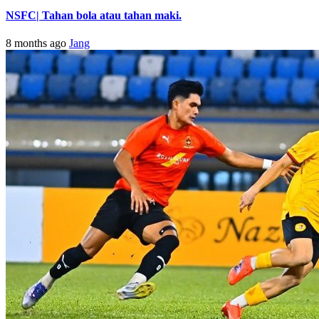
NSFC| Tahan bola atau tahan maki.
8 months ago
Jang