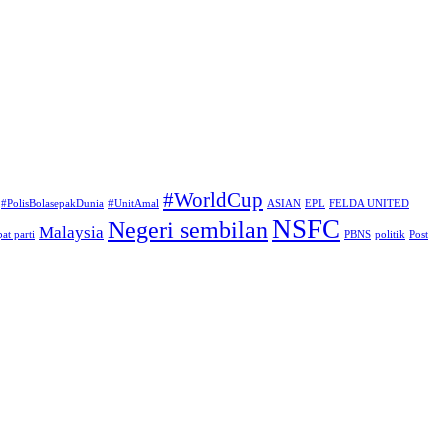
#WorldCup
#PolisBolasepakDunia
#UnitAmal
ASIAN
EPL
FELDA UNITED
NSFC
Negeri sembilan
Malaysia
at parti
PBNS
politik
Post