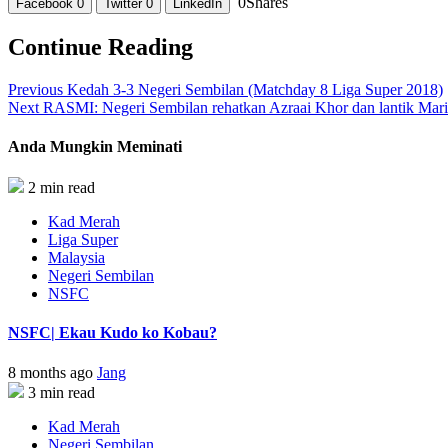
0
Shares
Facebook
0
Twitter
0
LinkedIn
Continue Reading
Previous
Kedah 3-3 Negeri Sembilan (Matchday 8 Liga Super 2018)
Next
RASMI: Negeri Sembilan rehatkan Azraai Khor dan lantik Mari
Anda Mungkin Meminati
2 min read
Kad Merah
Liga Super
Malaysia
Negeri Sembilan
NSFC
NSFC| Ekau Kudo ko Kobau?
8 months ago
Jang
3 min read
Kad Merah
Negeri Sembilan