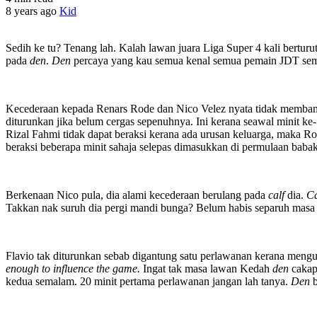
8 years ago
Kid
Sedih ke tu? Tenang lah. Kalah lawan juara Liga Super 4 kali berturu
pada
den
.
Den
percaya yang kau semua kenal semua pemain JDT sema
Kecederaan kepada Renars Rode dan Nico Velez nyata tidak memban
diturunkan jika belum cergas sepenuhnya. Ini kerana seawal minit ke-
Rizal Fahmi tidak dapat beraksi kerana ada urusan keluarga, maka Ro
beraksi beberapa minit sahaja selepas dimasukkan di permulaan bab
Berkenaan Nico pula, dia alami kecederaan berulang pada
calf
dia.
C
Takkan nak suruh dia pergi mandi bunga? Belum habis separuh masa 
Flavio tak diturunkan sebab digantung satu perlawanan kerana meng
enough to influence the game.
Ingat tak masa lawan Kedah
den
caka
kedua semalam. 20 minit pertama perlawanan jangan lah tanya.
Den