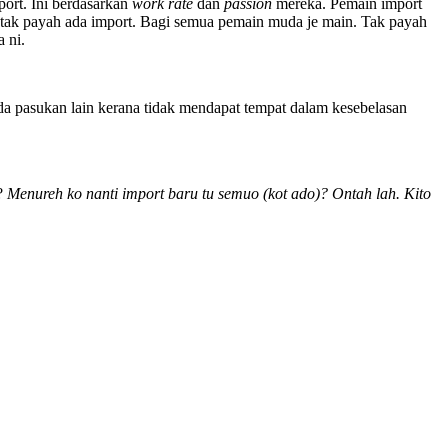
rt. Ini berdasarkan
work rate
dan
passion
mereka. Pemain import
 tak payah ada import. Bagi semua pemain muda je main. Tak payah
a ni.
da pasukan lain kerana tidak mendapat tempat dalam kesebelasan
?
Menureh ko nanti import baru tu semuo (kot ado)? Ontah lah. Kito