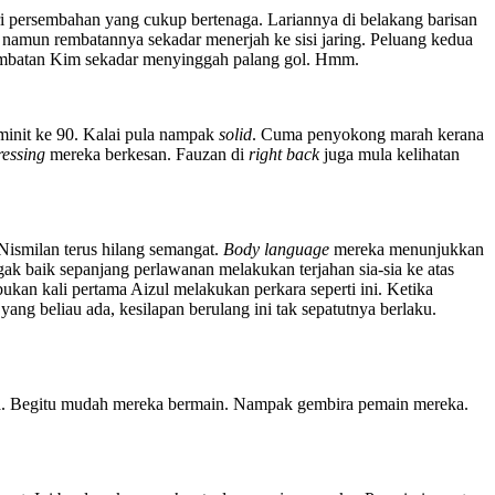
i persembahan yang cukup bertenaga. Lariannya di belakang barisan
l namun rembatannya sekadar menerjah ke sisi jaring. Peluang kedua
 rembatan Kim sekadar menyinggah palang gol. Hmm.
minit ke 90. Kalai pula nampak
solid
. Cuma penyokong marah kerana
ressing
mereka berkesan. Fauzan di
right back
juga mula kelihatan
Nismilan terus hilang semangat.
Body language
mereka menunjukkan
ak baik sepanjang perlawanan melakukan terjahan sia-sia ke atas
kan kali pertama Aizul melakukan perkara seperti ini. Ketika
ng beliau ada, kesilapan berulang ini tak sepatutnya berlaku.
ola. Begitu mudah mereka bermain. Nampak gembira pemain mereka.