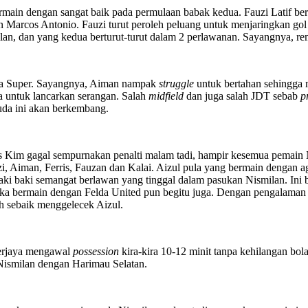
main dengan sangat baik pada permulaan babak kedua. Fauzi Latif ber
an Marcos Antonio. Fauzi turut peroleh peluang untuk menjaringkan go
milan, dan yang kedua berturut-turut dalam 2 perlawanan. Sayangnya,
ga Super. Sayangnya, Aiman nampak
struggle
untuk bertahan sehingga 
a untuk lancarkan serangan. Salah
midfield
dan juga salah JDT sebab
p
da ini akan berkembang.
epas Kim gagal sempurnakan penalti malam tadi, hampir kesemua pemain 
, Aiman, Ferris, Fauzan dan Kalai. Aizul pula yang bermain dengan ag
i baki semangat berlawan yang tinggal dalam pasukan Nismilan. Ini bu
ka bermain dengan Felda United pun begitu juga. Dengan pengalaman ya
h sebaik menggelecek Aizul.
berjaya mengawal
possession
kira-kira 10-12 minit tanpa kehilangan b
 Nismilan dengan Harimau Selatan.