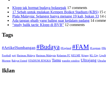
Klopp tak hormat budaya bolasepak
17 comments
17 Sebab untuk mulakan Kempen Boikot Stadium (KBS)
15 
Piala Malaysia: Selangor hanya menang 19 kali, bukan 33
14 
Ada tangan ghaib yang baling suar kedalam padang
14 comme
“study balik tactic Klopp di BVB”
12 comments
Tags
#Budaya
#FAM
#ArtikelSumbangan
#England
#Luqman
#Ma
Football
gaji
Harimau Malaya
Harimau Malaysia
Kelantan FC
KELME
Kijang
KL City
Liga
Tamu
Ultrajang
Mortem
Rakyat United
STADIUM JENGKA
transfer window
UltraJ
Iklan