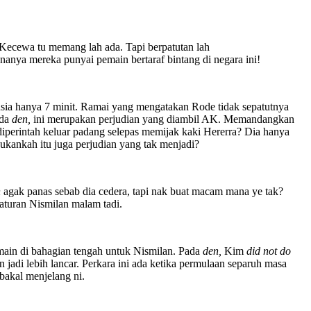
. Kecewa tu memang lah ada. Tapi berpatutan lah
ya mereka punyai pemain bertaraf bintang di negara ini!
usia hanya 7 minit. Ramai yang mengatakan Rode tidak sepatutnya
ada
den,
ini merupakan perjudian yang diambil AK. Memandangkan
diperintah keluar padang selepas memijak kaki Hererra? Dia hanya
kankah itu juga perjudian yang tak menjadi?
n
agak panas sebab dia cedera, tapi nak buat macam mana ye tak?
aturan Nismilan malam tadi.
main di bahagian tengah untuk Nismilan. Pada
den,
Kim
did not do
n jadi lebih lancar. Perkara ini ada ketika permulaan separuh masa
bakal menjelang ni.