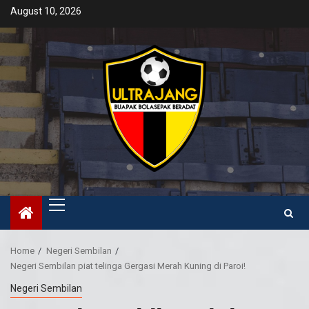
Skip
August 10, 2026
to
content
Primary
Menu
Home
Negeri Sembilan
Negeri Sembilan piat telinga Gergasi Merah Kuning di Paroi!
Negeri Sembilan