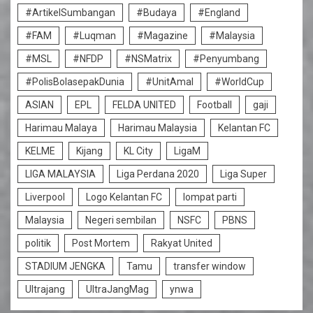
#ArtikelSumbangan
#Budaya
#England
#FAM
#Luqman
#Magazine
#Malaysia
#MSL
#NFDP
#NSMatrix
#Penyumbang
#PolisBolasepakDunia
#UnitAmal
#WorldCup
ASIAN
EPL
FELDA UNITED
Football
gaji
Harimau Malaya
Harimau Malaysia
Kelantan FC
KELME
Kijang
KL City
LigaM
LIGA MALAYSIA
Liga Perdana 2020
Liga Super
Liverpool
Logo Kelantan FC
lompat parti
Malaysia
Negeri sembilan
NSFC
PBNS
politik
Post Mortem
Rakyat United
STADIUM JENGKA
Tamu
transfer window
Ultrajang
UltraJangMag
ynwa