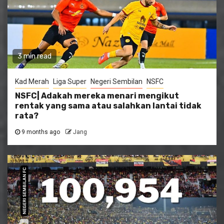
3 min read
Kad Merah
Liga Super
Negeri Sembilan
NSFC
NSFC| Adakah mereka menari mengikut
rentak yang sama atau salahkan lantai tidak
rata?
9 months ago
Jang