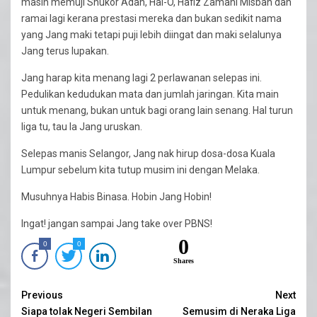
masih memuji Shukor Adan, Hai-O, Hafiz Zamani Misbah dan
ramai lagi kerana prestasi mereka dan bukan sedikit nama
yang Jang maki tetapi puji lebih diingat dan maki selalunya
Jang terus lupakan.
Jang harap kita menang lagi 2 perlawanan selepas ini.
Pedulikan kedudukan mata dan jumlah jaringan. Kita main
untuk menang, bukan untuk bagi orang lain senang. Hal turun
liga tu, tau la Jang uruskan.
Selepas manis Selangor, Jang nak hirup dosa-dosa Kuala
Lumpur sebelum kita tutup musim ini dengan Melaka.
Musuhnya Habis Binasa. Hobin Jang Hobin!
Ingat! jangan sampai Jang take over PBNS!
0
0
0
Shares
Continue
Previous
Next
Siapa tolak Negeri Sembilan
Semusim di Neraka Liga