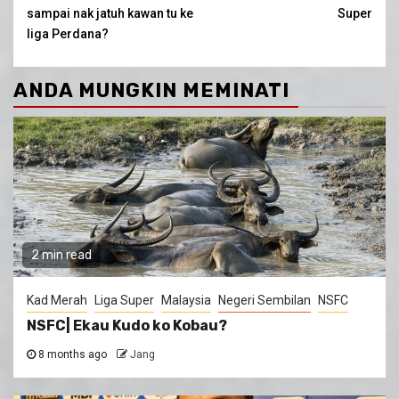
Reading
sampai nak jatuh kawan tu ke
Super
liga Perdana?
ANDA MUNGKIN MEMINATI
2 min read
Kad Merah
Liga Super
Malaysia
Negeri Sembilan
NSFC
NSFC| Ekau Kudo ko Kobau?
8 months ago
Jang