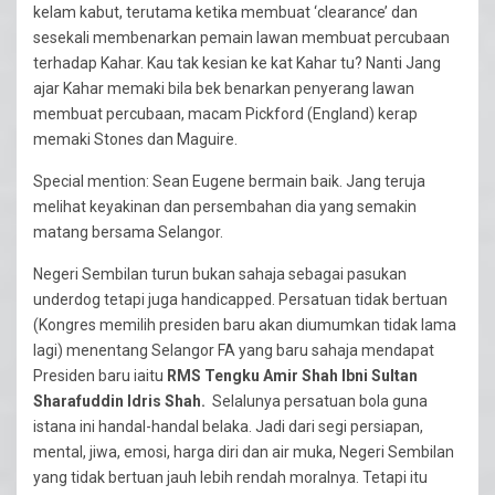
kelam kabut, terutama ketika membuat ‘clearance’ dan
sesekali membenarkan pemain lawan membuat percubaan
terhadap Kahar. Kau tak kesian ke kat Kahar tu? Nanti Jang
ajar Kahar memaki bila bek benarkan penyerang lawan
membuat percubaan, macam Pickford (England) kerap
memaki Stones dan Maguire.
Special mention: Sean Eugene bermain baik. Jang teruja
melihat keyakinan dan persembahan dia yang semakin
matang bersama Selangor.
Negeri Sembilan turun bukan sahaja sebagai pasukan
underdog tetapi juga handicapped. Persatuan tidak bertuan
(Kongres memilih presiden baru akan diumumkan tidak lama
lagi) menentang Selangor FA yang baru sahaja mendapat
Presiden baru iaitu
RMS
T
engku Amir Shah Ibni Sultan
Sharafuddin Idris Shah.
Selalunya persatuan bola guna
istana ini handal-handal belaka. Jadi dari segi persiapan,
mental, jiwa, emosi, harga diri dan air muka, Negeri Sembilan
yang tidak bertuan jauh lebih rendah moralnya. Tetapi itu