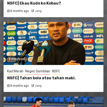
NSFC| Ekau Kudo ko Kobau?
8 months ago
Jang
3 min read
Kad Merah
Negeri Sembilan
NSFC
NSFC| Tahan bola atau tahan maki.
8 months ago
Jang