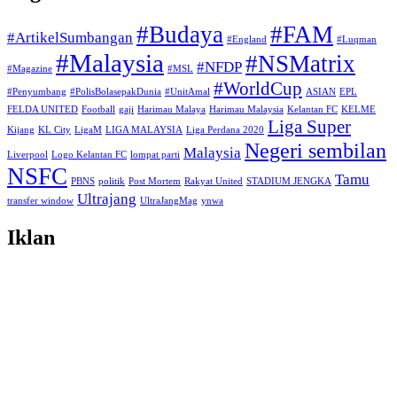
#Budaya
#FAM
#ArtikelSumbangan
#England
#Luqman
#Malaysia
#NSMatrix
#NFDP
#Magazine
#MSL
#WorldCup
#Penyumbang
#PolisBolasepakDunia
#UnitAmal
ASIAN
EPL
FELDA UNITED
Football
gaji
Harimau Malaya
Harimau Malaysia
Kelantan FC
KELME
Liga Super
Kijang
KL City
LigaM
LIGA MALAYSIA
Liga Perdana 2020
Negeri sembilan
Malaysia
Liverpool
Logo Kelantan FC
lompat parti
NSFC
Tamu
PBNS
politik
Post Mortem
Rakyat United
STADIUM JENGKA
Ultrajang
transfer window
UltraJangMag
ynwa
Iklan