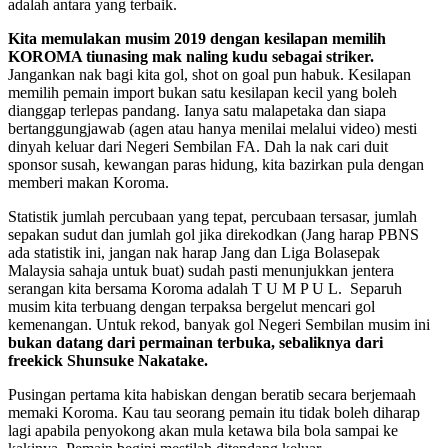
adalah antara yang terbaik.
Kita memulakan musim 2019 dengan kesilapan memilih
KOROMA tiunasing mak naling kudu sebagai striker.
Jangankan nak bagi kita gol, shot on goal pun habuk. Kesilapan
memilih pemain import bukan satu kesilapan kecil yang boleh
dianggap terlepas pandang. Ianya satu malapetaka dan siapa
bertanggungjawab (agen atau hanya menilai melalui video) mesti
dinyah keluar dari Negeri Sembilan FA. Dah la nak cari duit
sponsor susah, kewangan paras hidung, kita bazirkan pula dengan
memberi makan Koroma.
Statistik jumlah percubaan yang tepat, percubaan tersasar, jumlah
sepakan sudut dan jumlah gol jika direkodkan (Jang harap PBNS
ada statistik ini, jangan nak harap Jang dan Liga Bolasepak
Malaysia sahaja untuk buat) sudah pasti menunjukkan jentera
serangan kita bersama Koroma adalah T U M P U L. Separuh
musim kita terbuang dengan terpaksa bergelut mencari gol
kemenangan. Untuk rekod, banyak gol Negeri Sembilan musim ini
bukan datang dari permainan terbuka, sebaliknya dari
freekick Shunsuke Nakatake.
Pusingan pertama kita habiskan dengan beratib secara berjemaah
memaki Koroma. Kau tau seorang pemain itu tidak boleh diharap
lagi apabila penyokong akan mula ketawa bila bola sampai ke