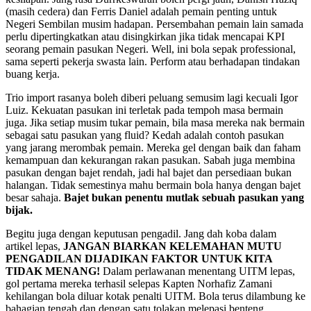
(masih cedera) dan Ferris Daniel adalah pemain penting untuk
Negeri Sembilan musim hadapan. Persembahan pemain lain samada
perlu dipertingkatkan atau disingkirkan jika tidak mencapai KPI
seorang pemain pasukan Negeri. Well, ini bola sepak professional,
sama seperti pekerja swasta lain. Perform atau berhadapan tindakan
buang kerja.
Trio import rasanya boleh diberi peluang semusim lagi kecuali Igor
Luiz. Kekuatan pasukan ini terletak pada tempoh masa bermain
juga. Jika setiap musim tukar pemain, bila masa mereka nak bermain
sebagai satu pasukan yang fluid? Kedah adalah contoh pasukan
yang jarang merombak pemain. Mereka gel dengan baik dan faham
kemampuan dan kekurangan rakan pasukan. Sabah juga membina
pasukan dengan bajet rendah, jadi hal bajet dan persediaan bukan
halangan. Tidak semestinya mahu bermain bola hanya dengan bajet
besar sahaja.
Bajet bukan penentu mutlak sebuah pasukan yang
bijak.
Begitu juga dengan keputusan pengadil. Jang dah koba dalam
artikel lepas,
JANGAN BIARKAN KELEMAHAN MUTU
PENGADILAN DIJADIKAN FAKTOR UNTUK KITA
TIDAK MENANG!
Dalam perlawanan menentang UITM lepas,
gol pertama mereka terhasil selepas Kapten Norhafiz Zamani
kehilangan bola diluar kotak penalti UITM. Bola terus dilambung ke
bahagian tengah dan dengan satu tolakan melepasi benteng