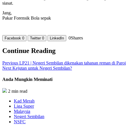
siasat.
Jang,
Pakar Forensik Bola sepak
0
Shares
Facebook
0
Twitter
0
LinkedIn
Continue Reading
Previous
LP21 | Negeri Sembilan dikenakan tahanan reman di Paroi
Next
Kejutan untuk Negeri Sembilan?
Anda Mungkin Meminati
2 min read
Kad Merah
Liga Super
Malaysia
Negeri Sembilan
NSFC