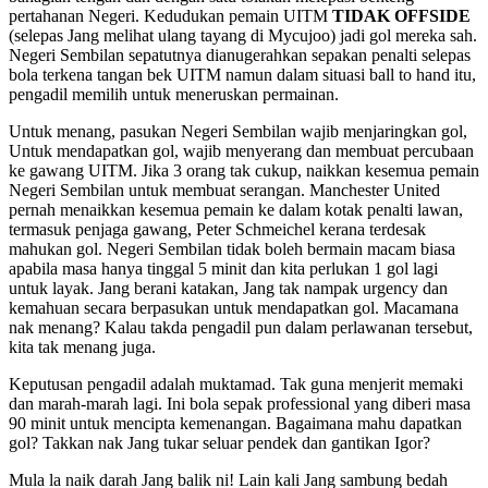
pertahanan Negeri. Kedudukan pemain UITM
TIDAK OFFSIDE
(selepas Jang melihat ulang tayang di Mycujoo) jadi gol mereka sah.
Negeri Sembilan sepatutnya dianugerahkan sepakan penalti selepas
bola terkena tangan bek UITM namun dalam situasi ball to hand itu,
pengadil memilih untuk meneruskan permainan.
Untuk menang, pasukan Negeri Sembilan wajib menjaringkan gol,
Untuk mendapatkan gol, wajib menyerang dan membuat percubaan
ke gawang UITM. Jika 3 orang tak cukup, naikkan kesemua pemain
Negeri Sembilan untuk membuat serangan. Manchester United
pernah menaikkan kesemua pemain ke dalam kotak penalti lawan,
termasuk penjaga gawang, Peter Schmeichel kerana terdesak
mahukan gol. Negeri Sembilan tidak boleh bermain macam biasa
apabila masa hanya tinggal 5 minit dan kita perlukan 1 gol lagi
untuk layak. Jang berani katakan, Jang tak nampak urgency dan
kemahuan secara berpasukan untuk mendapatkan gol. Macamana
nak menang? Kalau takda pengadil pun dalam perlawanan tersebut,
kita tak menang juga.
Keputusan pengadil adalah muktamad. Tak guna menjerit memaki
dan marah-marah lagi. Ini bola sepak professional yang diberi masa
90 minit untuk mencipta kemenangan. Bagaimana mahu dapatkan
gol? Takkan nak Jang tukar seluar pendek dan gantikan Igor?
Mula la naik darah Jang balik ni! Lain kali Jang sambung bedah