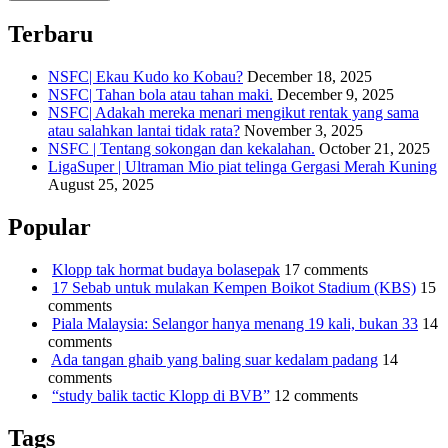
Terbaru
NSFC| Ekau Kudo ko Kobau?
December 18, 2025
NSFC| Tahan bola atau tahan maki.
December 9, 2025
NSFC| Adakah mereka menari mengikut rentak yang sama
atau salahkan lantai tidak rata?
November 3, 2025
NSFC | Tentang sokongan dan kekalahan.
October 21, 2025
LigaSuper | Ultraman Mio piat telinga Gergasi Merah Kuning
August 25, 2025
Popular
Klopp tak hormat budaya bolasepak
17 comments
17 Sebab untuk mulakan Kempen Boikot Stadium (KBS)
15
comments
Piala Malaysia: Selangor hanya menang 19 kali, bukan 33
14
comments
Ada tangan ghaib yang baling suar kedalam padang
14
comments
“study balik tactic Klopp di BVB”
12 comments
Tags