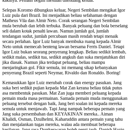
kakinya. Pemain begini mestilah ditendang keluar.
Selepas Koromo dibungkus keluar, Negeri Sembilan mengikat Igor
Luiz pula dari Brazil. Ini menjadikan beliau sefahaman dengan
Matheus Vila dan Almir Neto. Corak serangan Negeri Sembilan
mula berubah dan lebih terbuka. Banyak peluang dan bola berselang
seli dalam kotak penalti lawan. Namun jumlah gol, jumlah
tendangan sudut, jumlah percubaan masih rendah tetapi menaik
secara perlahan. Igor Luiz banyak membuka ruang kepada Almir
Neto untuk memecah benteng lawan bersama Ferris Daniel. Tetapi
Igor Luiz bukan seorang penyerang lengkap. Beliau sedikit lembab,
sedikit malas, sedikit tua, sedikit angkuh dan suka menjatuhkan diri
jika diasak. Namun jika terdapat peluang, beliau mampu
menjaringkan gol. Fikir semula, ini memang sikap kebanyakan
penyerang Brazil seperti Neymar, Rivaldo dan Ronaldo. Boring!
Kemasukkan Igor Luiz merubah corak dan energy pasukan. Jang
suka beri sedikit pujian kepada Mat Zan kerana beliau tidak putus
asa membentuk pasukan. Mat Zan juga memberi peluang kepada
pemain muda masa permainan. Samada pemain muda menggunakan
peluang tersebut dengan baik, Jang beri soalan ini kepada mereka
semula untuk menjawab. Tapi Jang nampak beberapa pemain yang
Jang suka persembahan dan KEYAKINAN mereka.. Aiman
Khalidi, Osman, Dzulhelmi, Kaharuddin antara pemain yang tahu
dan menjalankan tugas mereka, walau ada membuat beberapa
kesilapan. Jang rasa Durrkeswaran boleh pergi jauh, Danish Haziq