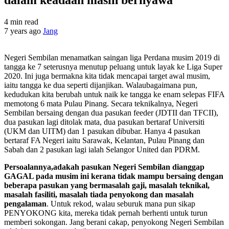
4 min read
7 years ago
Jang
Negeri Sembilan menamatkan saingan liga Perdana musim 2019 di
tangga ke 7 seterusnya menutup peluang untuk layak ke Liga Super
2020. Ini juga bermakna kita tidak mencapai target awal musim,
iaitu tangga ke dua seperti dijanjikan. Walaubagaimana pun,
kedudukan kita berubah untuk naik ke tangga ke enam selepas FIFA
memotong 6 mata Pulau Pinang. Secara teknikalnya, Negeri
Sembilan bersaing dengan dua pasukan feeder (JDTII dan TFCII),
dua pasukan lagi ditolak mata, dua pasukan bertaraf Universiti
(UKM dan UITM) dan 1 pasukan dibubar. Hanya 4 pasukan
bertaraf FA Negeri iaitu Sarawak, Kelantan, Pulau Pinang dan
Sabah dan 2 pasukan lagi ialah Selangor United dan PDRM.
Persoalannya,adakah pasukan Negeri Sembilan dianggap
GAGAL pada musim ini kerana tidak mampu bersaing dengan
beberapa pasukan yang bermasalah gaji, masalah teknikal,
masalah fasiliti, masalah tiada penyokong dan masalah
pengalaman
. Untuk rekod, walau seburuk mana pun sikap
PENYOKONG kita, mereka tidak pernah berhenti untuk turun
memberi sokongan. Jang berani cakap, penyokong Negeri Sembilan