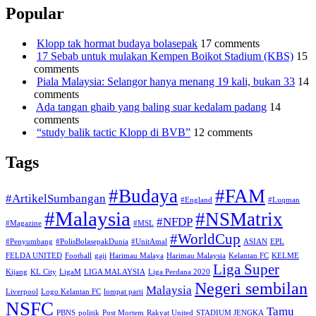
Popular
Klopp tak hormat budaya bolasepak
17 comments
17 Sebab untuk mulakan Kempen Boikot Stadium (KBS)
15
comments
Piala Malaysia: Selangor hanya menang 19 kali, bukan 33
14
comments
Ada tangan ghaib yang baling suar kedalam padang
14
comments
“study balik tactic Klopp di BVB”
12 comments
Tags
#Budaya
#FAM
#ArtikelSumbangan
#England
#Luqman
#Malaysia
#NSMatrix
#NFDP
#Magazine
#MSL
#WorldCup
#Penyumbang
#PolisBolasepakDunia
#UnitAmal
ASIAN
EPL
FELDA UNITED
Football
gaji
Harimau Malaya
Harimau Malaysia
Kelantan FC
KELME
Liga Super
Kijang
KL City
LigaM
LIGA MALAYSIA
Liga Perdana 2020
Negeri sembilan
Malaysia
Liverpool
Logo Kelantan FC
lompat parti
NSFC
Tamu
PBNS
politik
Post Mortem
Rakyat United
STADIUM JENGKA