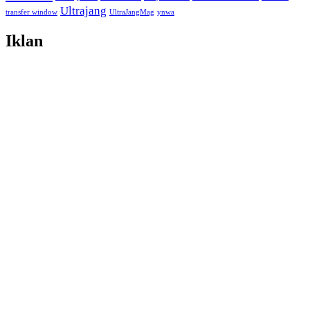
Ultrajang
transfer window
UltraJangMag
ynwa
Iklan