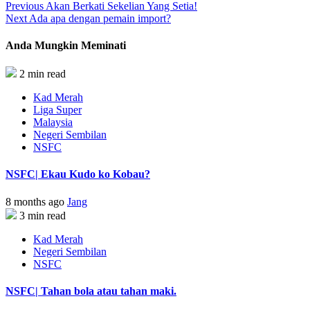
Previous
Akan Berkati Sekelian Yang Setia!
Next
Ada apa dengan pemain import?
Anda Mungkin Meminati
2 min read
Kad Merah
Liga Super
Malaysia
Negeri Sembilan
NSFC
NSFC| Ekau Kudo ko Kobau?
8 months ago
Jang
3 min read
Kad Merah
Negeri Sembilan
NSFC
NSFC| Tahan bola atau tahan maki.