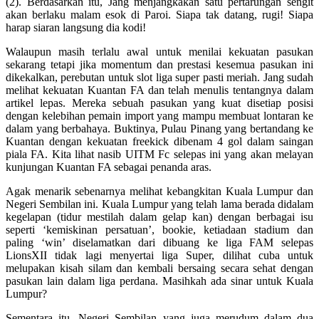
(2). Berdasarkan itu, Jang menjangkakan satu pertarungan sengit
akan berlaku malam esok di Paroi. Siapa tak datang, rugi! Siapa
harap siaran langsung dia kodi!
Walaupun masih terlalu awal untuk menilai kekuatan pasukan
sekarang tetapi jika momentum dan prestasi kesemua pasukan ini
dikekalkan, perebutan untuk slot liga super pasti meriah. Jang sudah
melihat kekuatan Kuantan FA dan telah menulis tentangnya dalam
artikel lepas. Mereka sebuah pasukan yang kuat disetiap posisi
dengan kelebihan pemain import yang mampu membuat lontaran ke
dalam yang berbahaya. Buktinya, Pulau Pinang yang bertandang ke
Kuantan dengan kekuatan freekick dibenam 4 gol dalam saingan
piala FA. Kita lihat nasib UITM Fc selepas ini yang akan melayan
kunjungan Kuantan FA sebagai penanda aras.
Agak menarik sebenarnya melihat kebangkitan Kuala Lumpur dan
Negeri Sembilan ini. Kuala Lumpur yang telah lama berada didalam
kegelapan (tidur mestilah dalam gelap kan) dengan berbagai isu
seperti ‘kemiskinan persatuan’, bookie, ketiadaan stadium dan
paling ‘win’ diselamatkan dari dibuang ke liga FAM selepas
LionsXII tidak lagi menyertai liga Super, dilihat cuba untuk
melupakan kisah silam dan kembali bersaing secara sehat dengan
pasukan lain dalam liga perdana. Masihkah ada sinar untuk Kuala
Lumpur?
Sementara itu, Negeri Sembilan yang juga merudum dalam dua