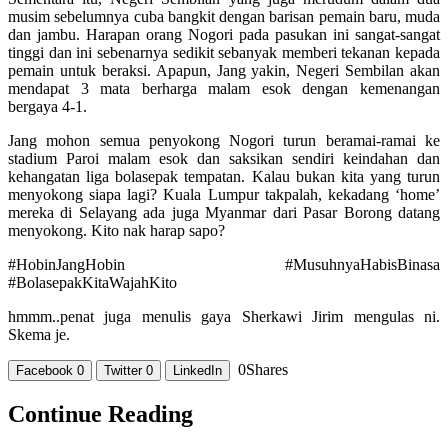
musim sebelumnya cuba bangkit dengan barisan pemain baru, muda
dan jambu. Harapan orang Nogori pada pasukan ini sangat-sangat
tinggi dan ini sebenarnya sedikit sebanyak memberi tekanan kepada
pemain untuk beraksi. Apapun, Jang yakin, Negeri Sembilan akan
mendapat 3 mata berharga malam esok dengan kemenangan
bergaya 4-1.
Jang mohon semua penyokong Nogori turun beramai-ramai ke
stadium Paroi malam esok dan saksikan sendiri keindahan dan
kehangatan liga bolasepak tempatan. Kalau bukan kita yang turun
menyokong siapa lagi? Kuala Lumpur takpalah, kekadang ‘home’
mereka di Selayang ada juga Myanmar dari Pasar Borong datang
menyokong. Kito nak harap sapo?
#HobinJangHobin #MusuhnyaHabisBinasa
#BolasepakKitaWajahKito
hmmm..penat juga menulis gaya Sherkawi Jirim mengulas ni.
Skema je.
0
Shares
Facebook
0
Twitter
0
LinkedIn
Continue Reading