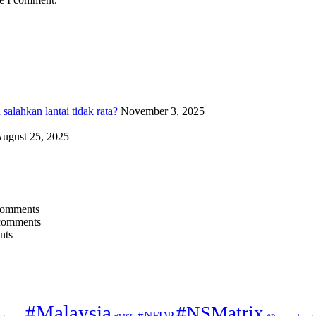
alahkan lantai tidak rata?
November 3, 2025
ugust 25, 2025
comments
comments
nts
#Malaysia
#NSMatrix
#NFDP