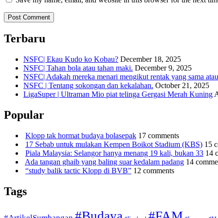
Terbaru
NSFC| Ekau Kudo ko Kobau?
December 18, 2025
NSFC| Tahan bola atau tahan maki.
December 9, 2025
NSFC| Adakah mereka menari mengikut rentak yang sama atau s
NSFC | Tentang sokongan dan kekalahan.
October 21, 2025
LigaSuper | Ultraman Mio piat telinga Gergasi Merah Kuning
A
Popular
Klopp tak hormat budaya bolasepak
17 comments
17 Sebab untuk mulakan Kempen Boikot Stadium (KBS)
15 
Piala Malaysia: Selangor hanya menang 19 kali, bukan 33
14 
Ada tangan ghaib yang baling suar kedalam padang
14 comme
“study balik tactic Klopp di BVB”
12 comments
Tags
#Budaya
#FAM
#ArtikelSumbangan