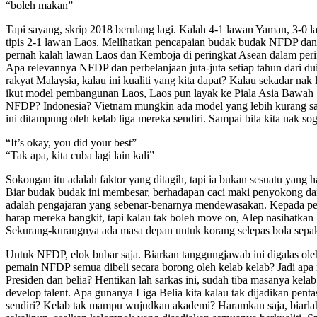
“boleh makan”
Tapi sayang, skrip 2018 berulang lagi. Kalah 4-1 lawan Yaman, 3-0
tipis 2-1 lawan Laos. Melihatkan pencapaian budak budak NFDP d
pernah kalah lawan Laos dan Kemboja di peringkat Asean dalam per
Apa relevannya NFDP dan perbelanjaan juta-juta setiap tahun dari d
rakyat Malaysia, kalau ini kualiti yang kita dapat? Kalau sekadar nak l
ikut model pembangunan Laos, Laos pun layak ke Piala Asia Bawah 
NFDP? Indonesia? Vietnam mungkin ada model yang lebih kurang s
ini ditampung oleh kelab liga mereka sendiri. Sampai bila kita nak s
“It’s okay, you did your best”
“Tak apa, kita cuba lagi lain kali”
Sokongan itu adalah faktor yang ditagih, tapi ia bukan sesuatu yang
Biar budak budak ini membesar, berhadapan caci maki penyokong da
adalah pengajaran yang sebenar-benarnya mendewasakan. Kepada p
harap mereka bangkit, tapi kalau tak boleh move on, Alep nasihatkan 
Sekurang-kurangnya ada masa depan untuk korang selepas bola sepa
Untuk NFDP, elok bubar saja. Biarkan tanggungjawab ini digalas ol
pemain NFDP semua dibeli secara borong oleh kelab kelab? Jadi apa 
Presiden dan belia? Hentikan lah sarkas ini, sudah tiba masanya kelab
develop talent. Apa gunanya Liga Belia kita kalau tak dijadikan pen
sendiri? Kelab tak mampu wujudkan akademi? Haramkan saja, biarlah 