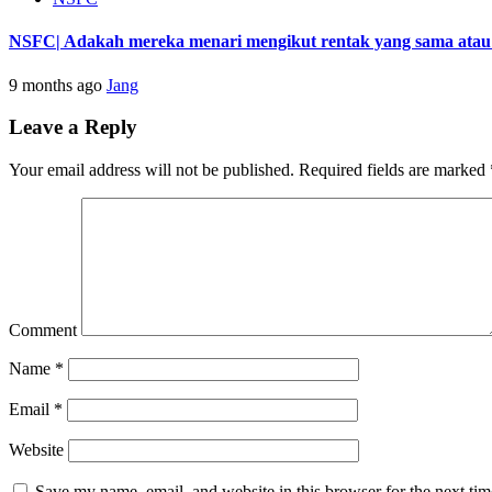
NSFC| Adakah mereka menari mengikut rentak yang sama atau s
9 months ago
Jang
Leave a Reply
Your email address will not be published.
Required fields are marked
Comment
Name
*
Email
*
Website
Save my name, email, and website in this browser for the next ti