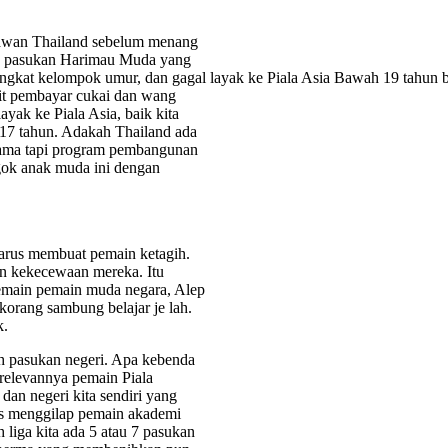
 lawan Thailand sebelum menang
an pasukan Harimau Muda yang
ingkat kelompok umur, dan gagal layak ke Piala Asia Bawah 19 tahun
uit pembayar cukai dan wang
ayak ke Piala Asia, baik kita
17 tahun. Adakah Thailand ada
ama tapi program pembangunan
ogok anak muda ini dengan
 harus membuat pemain ketagih.
n kekecewaan mereka. Itu
emain pemain muda negara, Alep
korang sambung belajar je lah.
k.
eh pasukan negeri. Apa kebenda
relevannya pemain Piala
 dan negeri kita sendiri yang
tas menggilap pemain akademi
liga kita ada 5 atau 7 pasukan