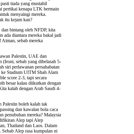
pasti tiada yang mustahil
i pertikai kenapa LTK bermain
 untuk menyaingi mereka.
pak itu kejam kan?
n dan bintang oleh NFDP, kita
in ada diantara mereka bakal jadi
if Aiman, sebab mereka
 lawan Palestin, UAE dan
 (Ironi, sebab yang dibelasah 5-
ah siri perlawanan persahabatan
 lah ke Stadium UITM Shah Alam
ble score 2-3, tapi secara
bih besar kalau diikutkan dengan
Kita kalah dengan Arab Saudi 4-
Palestin boleh kalah tak
 passing dan kawalan bola caca
hun penubuhan mereka? Malaysia
fikiran Alep tapi Alep
an, Thailand dan Laos. Dalam
ic. Sebab Alep rasa kumpulan ni