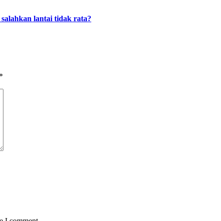
alahkan lantai tidak rata?
*
me I comment.