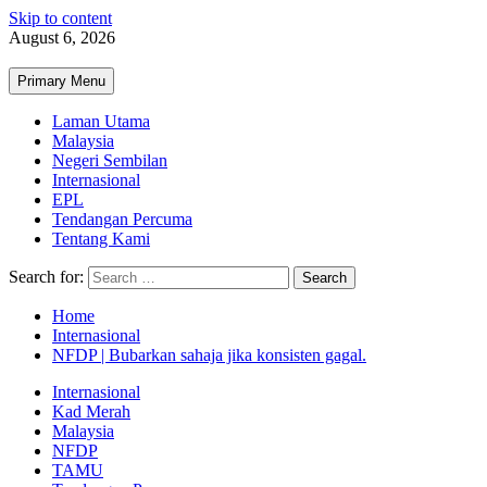
Skip to content
August 6, 2026
Primary Menu
Laman Utama
Malaysia
Negeri Sembilan
Internasional
EPL
Tendangan Percuma
Tentang Kami
Search for:
Home
Internasional
NFDP | Bubarkan sahaja jika konsisten gagal.
Internasional
Kad Merah
Malaysia
NFDP
TAMU