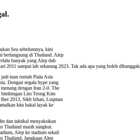
al.
Sukan Sea sebelumnya, kini
ni berlangsung di Thailand. Alep
terlalu banyak yang Alep dah
ari 2011 sampai lah sekarang 2023. Tak ada apa yang boleh dibanggak
adi tuan rumah Piala Asia
unia. Dengan segala hype yang
n menang dengan Iran 2-0. The
gan bimbingan Lim Teong Kim
a Iber 2013, Sikh Izhan, Luqman
amalkan kita bakal layak ke
plin dan taktikal menyaksikan
gan Thailand masih sangkut.
adium, Alep ke stadium sekali
an Thailand. Jangkaan Alep