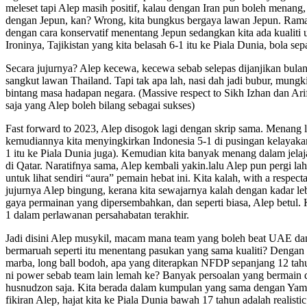
meleset tapi Alep masih positif, kalau dengan Iran pun boleh menang, 
dengan Jepun, kan? Wrong, kita bungkus bergaya lawan Jepun. Rama
dengan cara konservatif menentang Jepun sedangkan kita ada kualiti
Ironinya, Tajikistan yang kita belasah 6-1 itu ke Piala Dunia, bola se
Secara jujurnya? Alep kecewa, kecewa sebab selepas dijanjikan bula
sangkut lawan Thailand. Tapi tak apa lah, nasi dah jadi bubur, mungk
bintang masa hadapan negara. (Massive respect to Sikh Izhan dan Ar
saja yang Alep boleh bilang sebagai sukses)
Fast forward to 2023, Alep disogok lagi dengan skrip sama. Menang
kemudiannya kita menyingkirkan Indonesia 5-1 di pusingan kelayakan
1 itu ke Piala Dunia juga). Kemudian kita banyak menang dalam jelaj
di Qatar. Naratifnya sama, Alep kembali yakin.lalu Alep pun pergi
untuk lihat sendiri “aura” pemain hebat ini. Kita kalah, with a respecta
jujurnya Alep bingung, kerana kita sewajarnya kalah dengan kadar le
gaya permainan yang dipersembahkan, dan seperti biasa, Alep betul. 
1 dalam perlawanan persahabatan terakhir.
Jadi disini Alep musykil, macam mana team yang boleh beat UAE dan 
bermaruah seperti itu menentang pasukan yang sama kualiti? Dengan
marba, long ball bodoh, apa yang diterapkan NFDP sepanjang 12 ta
ni power sebab team lain lemah ke? Banyak persoalan yang bermain di
husnudzon saja. Kita berada dalam kumpulan yang sama dengan Yam
fikiran Alep, hajat kita ke Piala Dunia bawah 17 tahun adalah realist