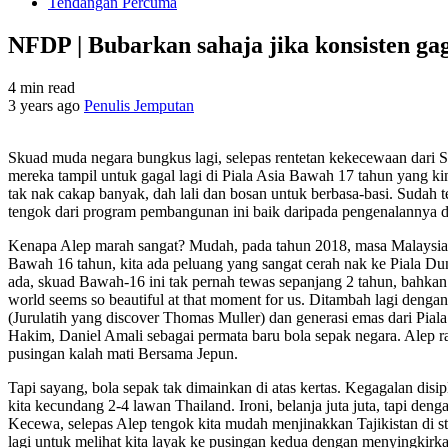
Tendangan Percuma
NFDP | Bubarkan sahaja jika konsisten gag
4 min read
3 years ago
Penulis Jemputan
Skuad muda negara bungkus lagi, selepas rentetan kekecewaan dari 
mereka tampil untuk gagal lagi di Piala Asia Bawah 17 tahun yang ki
tak nak cakap banyak, dah lali dan bosan untuk berbasa-basi. Sudah 
tengok dari program pembangunan ini baik daripada pengenalannya d
Kenapa Alep marah sangat? Mudah, pada tahun 2018, masa Malaysia j
Bawah 16 tahun, kita ada peluang yang sangat cerah nak ke Piala D
ada, skuad Bawah-16 ini tak pernah tewas sepanjang 2 tahun, bahka
world seems so beautiful at that moment for us. Ditambah lagi den
(Jurulatih yang discover Thomas Muller) dan generasi emas dari Pial
Hakim, Daniel Amali sebagai permata baru bola sepak negara. Alep r
pusingan kalah mati Bersama Jepun.
Tapi sayang, bola sepak tak dimainkan di atas kertas. Kegagalan disi
kita kecundang 2-4 lawan Thailand. Ironi, belanja juta juta, tapi den
Kecewa, selepas Alep tengok kita mudah menjinakkan Tajikistan di st
lagi untuk melihat kita layak ke pusingan kedua dengan menyingkirk