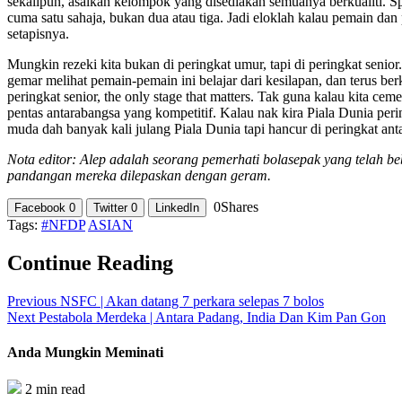
sekalipun, asalkan kelompok yang disediakan semuanya berkualiti.
cuma satu sahaja, bukan dua atau tiga. Jadi eloklah kalau pemain dan 
setapisnya.
Mungkin rezeki kita bukan di peringkat umur, tapi di peringkat senior
gemar melihat pemain-pemain ini belajar dari kesilapan, dan terus b
peringkat senior, the only stage that matters. Tak guna kalau kita cem
pentas antarabangsa yang kompetitif. Kalau nak kira Piala Dunia per
muda dah banyak kali julang Piala Dunia tapi hancur di peringkat an
Nota editor: Alep adalah seorang pemerhati bolasepak yang telah be
pandangan mereka dilepaskan dengan geram.
0
Shares
Facebook
0
Twitter
0
LinkedIn
Tags:
#NFDP
ASIAN
Continue Reading
Previous
NSFC | Akan datang 7 perkara selepas 7 bolos
Next
Pestabola Merdeka | Antara Padang, India Dan Kim Pan Gon
Anda Mungkin Meminati
2 min read