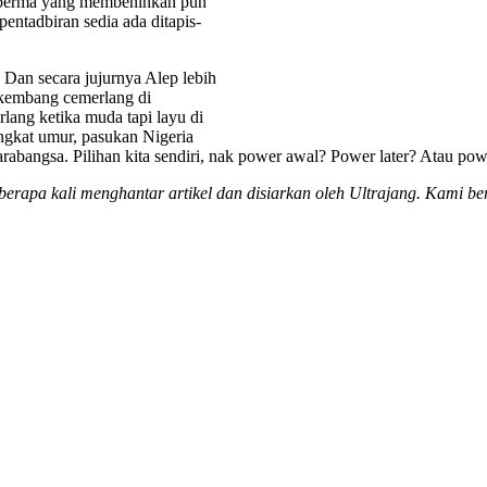
 Sperma yang membenihkan pun
pentadbiran sedia ada ditapis-
. Dan secara jujurnya Alep lebih
erkembang cemerlang di
erlang ketika muda tapi layu di
ingkat umur, pasukan Nigeria
tarabangsa. Pilihan kita sendiri, nak power awal? Power later? Atau p
berapa kali menghantar artikel dan disiarkan oleh Ultrajang. Kami b