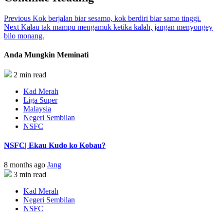
Previous
Kok berjalan biar sesamo, kok berdiri biar samo tinggi.
Next
Kalau tak mampu mengamuk ketika kalah, jangan menyongey
bilo monang.
Anda Mungkin Meminati
2 min read
Kad Merah
Liga Super
Malaysia
Negeri Sembilan
NSFC
NSFC| Ekau Kudo ko Kobau?
8 months ago
Jang
3 min read
Kad Merah
Negeri Sembilan
NSFC