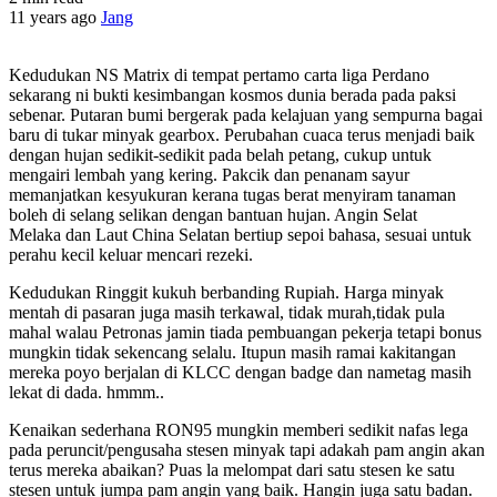
11 years ago
Jang
Kedudukan NS Matrix di tempat pertamo carta liga Perdano
sekarang ni bukti kesimbangan kosmos dunia berada pada paksi
sebenar. Putaran bumi bergerak pada kelajuan yang sempurna bagai
baru di tukar minyak gearbox. Perubahan cuaca terus menjadi baik
dengan hujan sedikit-sedikit pada belah petang, cukup untuk
mengairi lembah yang kering. Pakcik dan penanam sayur
memanjatkan kesyukuran kerana tugas berat menyiram tanaman
boleh di selang selikan dengan bantuan hujan. Angin Selat
Melaka dan Laut China Selatan bertiup sepoi bahasa, sesuai untuk
perahu kecil keluar mencari rezeki.
Kedudukan Ringgit kukuh berbanding Rupiah. Harga minyak
mentah di pasaran juga masih terkawal, tidak murah,tidak pula
mahal walau Petronas jamin tiada pembuangan pekerja tetapi bonus
mungkin tidak sekencang selalu. Itupun masih ramai kakitangan
mereka poyo berjalan di KLCC dengan badge dan nametag masih
lekat di dada. hmmm..
Kenaikan sederhana RON95 mungkin memberi sedikit nafas lega
pada peruncit/pengusaha stesen minyak tapi adakah pam angin akan
terus mereka abaikan? Puas la melompat dari satu stesen ke satu
stesen untuk jumpa pam angin yang baik. Hangin juga satu badan.