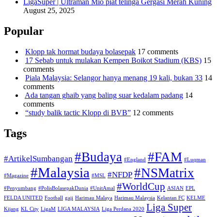
LigaSuper | Ultraman Mio piat telinga Gergasi Merah Kuning
August 25, 2025
Popular
Klopp tak hormat budaya bolasepak
17 comments
17 Sebab untuk mulakan Kempen Boikot Stadium (KBS)
15
comments
Piala Malaysia: Selangor hanya menang 19 kali, bukan 33
14
comments
Ada tangan ghaib yang baling suar kedalam padang
14
comments
“study balik tactic Klopp di BVB”
12 comments
Tags
#Budaya
#FAM
#ArtikelSumbangan
#England
#Luqman
#Malaysia
#NSMatrix
#NFDP
#Magazine
#MSL
#WorldCup
#Penyumbang
#PolisBolasepakDunia
#UnitAmal
ASIAN
EPL
FELDA UNITED
Football
gaji
Harimau Malaya
Harimau Malaysia
Kelantan FC
KELME
Liga Super
Kijang
KL City
LigaM
LIGA MALAYSIA
Liga Perdana 2020