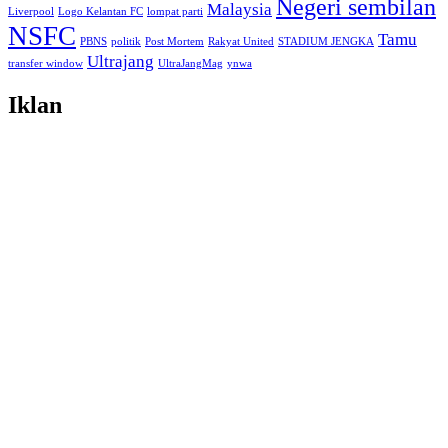
Negeri sembilan
Malaysia
Liverpool
Logo Kelantan FC
lompat parti
NSFC
Tamu
PBNS
politik
Post Mortem
Rakyat United
STADIUM JENGKA
Ultrajang
transfer window
UltraJangMag
ynwa
Iklan