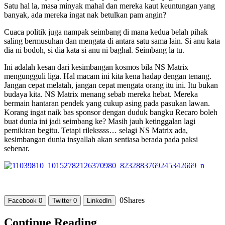
Satu hal la, masa minyak mahal dan mereka kaut keuntungan yang
banyak, ada mereka ingat nak betulkan pam angin?
Cuaca politik juga nampak seimbang di mana kedua belah pihak
saling bermusuhan dan mengata di antara satu sama lain. Si anu kata
dia ni bodoh, si dia kata si anu ni baghal. Seimbang la tu.
Ini adalah kesan dari kesimbangan kosmos bila NS Matrix
mengungguli liga. Hal macam ini kita kena hadap dengan tenang.
Jangan cepat melatah, jangan cepat mengata orang itu ini. Itu bukan
budaya kita. NS Matrix menang sebab mereka hebat. Mereka
bermain hantaran pendek yang cukup asing pada pasukan lawan.
Korang ingat naik bas sponsor dengan duduk bangku Recaro boleh
buat dunia ini jadi seimbang ke? Masih jauh ketinggalan lagi
pemikiran begitu. Tetapi rilekssss… selagi NS Matrix ada,
kesimbangan dunia insyallah akan sentiasa berada pada paksi
sebenar.
0
Shares
Facebook
0
Twitter
0
LinkedIn
Continue Reading