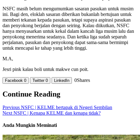
NSFC masih belum mengumumkan sasaran pasukan untuk musim
ini. Bagi den, eloklah sasaran diberikan bukanlah bertujuan untuk
memberi tekanan kepada pasukan, tetapi supaya aspirasi pasukan
dan penyokong berjalan dengan seiring. Kalau diikutkan, NSFC
hanya menyasarkan untuk kekal dalam kancah liga musim lalu dan
penyokong menerima seadanya. Dan ketika liga sudah separuh
perjalanan, pasukan dan penyokong dapat sama-sama bermimpi
untuk mencapai ke tahap yang lebih tinggi.
M.A,
Jesri pink kalau boli untuk makwe cun poit.
0
Shares
Facebook
0
Twitter
0
LinkedIn
Continue Reading
Previous
NSFC | KELME bertapak di Negeri Sembilan
Next
NSFC | Kenapa KELME dan kenapa tidak?
Anda Mungkin Meminati