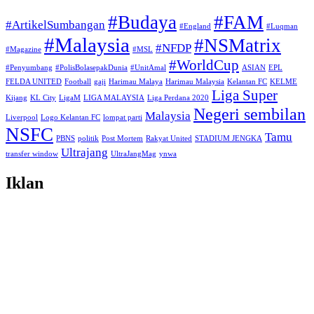
#Budaya
#FAM
#ArtikelSumbangan
#England
#Luqman
#Malaysia
#NSMatrix
#NFDP
#Magazine
#MSL
#WorldCup
#Penyumbang
#PolisBolasepakDunia
#UnitAmal
ASIAN
EPL
FELDA UNITED
Football
gaji
Harimau Malaya
Harimau Malaysia
Kelantan FC
KELME
Liga Super
Kijang
KL City
LigaM
LIGA MALAYSIA
Liga Perdana 2020
Negeri sembilan
Malaysia
Liverpool
Logo Kelantan FC
lompat parti
NSFC
Tamu
PBNS
politik
Post Mortem
Rakyat United
STADIUM JENGKA
Ultrajang
transfer window
UltraJangMag
ynwa
Iklan