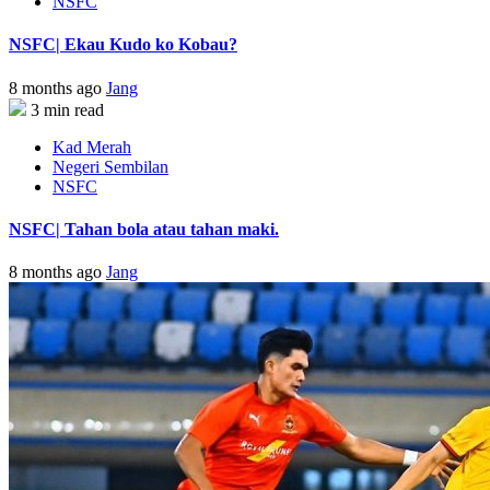
NSFC
NSFC| Ekau Kudo ko Kobau?
8 months ago
Jang
3 min read
Kad Merah
Negeri Sembilan
NSFC
NSFC| Tahan bola atau tahan maki.
8 months ago
Jang