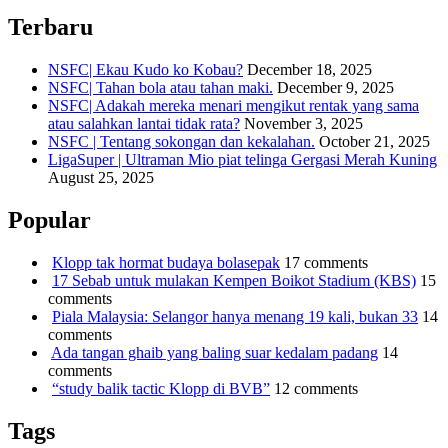
Terbaru
NSFC| Ekau Kudo ko Kobau?
December 18, 2025
NSFC| Tahan bola atau tahan maki.
December 9, 2025
NSFC| Adakah mereka menari mengikut rentak yang sama
atau salahkan lantai tidak rata?
November 3, 2025
NSFC | Tentang sokongan dan kekalahan.
October 21, 2025
LigaSuper | Ultraman Mio piat telinga Gergasi Merah Kuning
August 25, 2025
Popular
Klopp tak hormat budaya bolasepak
17 comments
17 Sebab untuk mulakan Kempen Boikot Stadium (KBS)
15
comments
Piala Malaysia: Selangor hanya menang 19 kali, bukan 33
14
comments
Ada tangan ghaib yang baling suar kedalam padang
14
comments
“study balik tactic Klopp di BVB”
12 comments
Tags