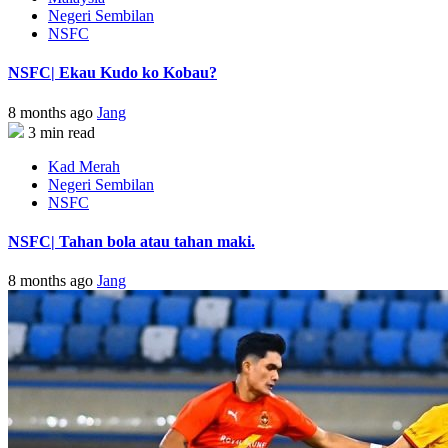
Negeri Sembilan
NSFC
NSFC| Ekau Kudo ko Kobau?
8 months ago
Jang
3 min read
Kad Merah
Negeri Sembilan
NSFC
NSFC| Tahan bola atau tahan maki.
8 months ago
Jang