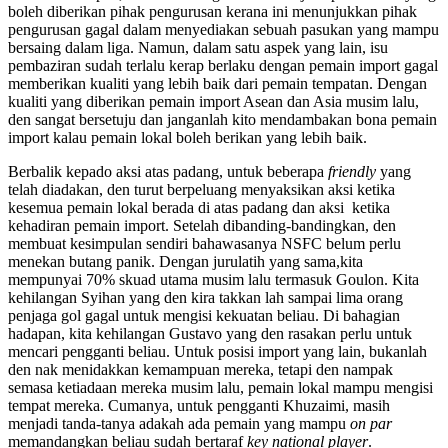
boleh diberikan pihak pengurusan kerana ini menunjukkan pihak
pengurusan gagal dalam menyediakan sebuah pasukan yang mampu
bersaing dalam liga. Namun, dalam satu aspek yang lain, isu
pembaziran sudah terlalu kerap berlaku dengan pemain import gagal
memberikan kualiti yang lebih baik dari pemain tempatan. Dengan
kualiti yang diberikan pemain import Asean dan Asia musim lalu,
den sangat bersetuju dan janganlah kito mendambakan bona pemain
import kalau pemain lokal boleh berikan yang lebih baik.
Berbalik kepado aksi atas padang, untuk beberapa
friendly
yang
telah diadakan, den turut berpeluang menyaksikan aksi ketika
kesemua pemain lokal berada di atas padang dan aksi ketika
kehadiran pemain import. Setelah dibanding-bandingkan, den
membuat kesimpulan sendiri bahawasanya NSFC belum perlu
menekan butang panik. Dengan jurulatih yang sama,kita
mempunyai 70% skuad utama musim lalu termasuk Goulon. Kita
kehilangan Syihan yang den kira takkan lah sampai lima orang
penjaga gol gagal untuk mengisi kekuatan beliau. Di bahagian
hadapan, kita kehilangan Gustavo yang den rasakan perlu untuk
mencari pengganti beliau. Untuk posisi import yang lain, bukanlah
den nak menidakkan kemampuan mereka, tetapi den nampak
semasa ketiadaan mereka musim lalu, pemain lokal mampu mengisi
tempat mereka. Cumanya, untuk pengganti Khuzaimi, masih
menjadi tanda-tanya adakah ada pemain yang mampu
on par
memandangkan beliau sudah bertaraf
key national player
.