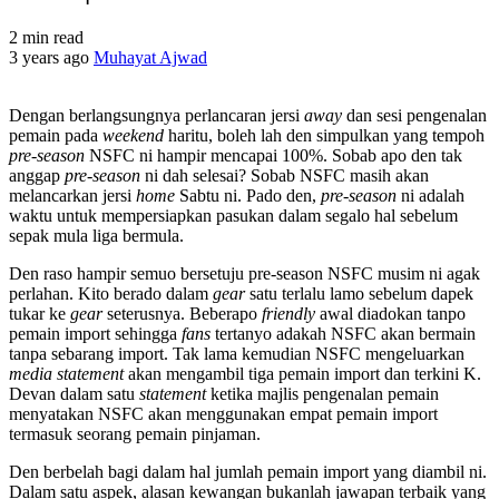
2 min read
3 years ago
Muhayat Ajwad
Dengan berlangsungnya perlancaran jersi
away
dan sesi pengenalan
pemain pada
weekend
haritu, boleh lah den simpulkan yang tempoh
pre-season
NSFC ni hampir mencapai 100%. Sobab apo den tak
anggap
pre-season
ni dah selesai? Sobab NSFC masih akan
melancarkan jersi
home
Sabtu ni. Pado den,
pre-season
ni adalah
waktu untuk mempersiapkan pasukan dalam segalo hal sebelum
sepak mula liga bermula.
Den raso hampir semuo bersetuju pre-season NSFC musim ni agak
perlahan. Kito berado dalam
gear
satu terlalu lamo sebelum dapek
tukar ke
gear
seterusnya. Beberapo
friendly
awal diadokan tanpo
pemain import sehingga
fans
tertanyo adakah NSFC akan bermain
tanpa sebarang import. Tak lama kemudian NSFC mengeluarkan
media statement
akan mengambil tiga pemain import dan terkini K.
Devan dalam satu
statement
ketika majlis pengenalan pemain
menyatakan NSFC akan menggunakan empat pemain import
termasuk seorang pemain pinjaman.
Den berbelah bagi dalam hal jumlah pemain import yang diambil ni.
Dalam satu aspek, alasan kewangan bukanlah jawapan terbaik yang