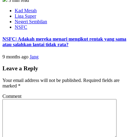
3 min read
Kad Merah
Liga Super
Negeri Sembilan
NSFC
NSFC| Adakah mereka menari mengikut rentak yang sama
atau salahkan lantai tidak rata?
9 months ago
Jang
Leave a Reply
Your email address will not be published.
Required fields are
marked
*
Comment