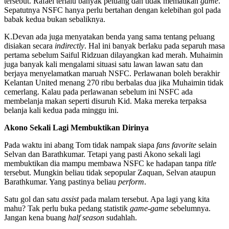
tersebut. Rafael terlalu banyak peluang dan tidak mematikan
game
.
Sepatutnya NSFC hanya perlu bertahan dengan kelebihan gol pada
babak kedua bukan sebaliknya.
K.Devan ada juga menyatakan benda yang sama tentang peluang
disiakan secara
indirectly
. Hal ini banyak berlaku pada separuh masa
pertama sebelum Saiful Ridzuan dilayangkan kad merah. Muhaimin
juga banyak kali mengalami situasi satu lawan lawan satu dan
berjaya menyelamatkan maruah NSFC. Perlawanan boleh berakhir
Kelantan United menang 270 ribu berbalas dua jika Muhaimin tidak
cemerlang. Kalau pada perlawanan sebelum ini NSFC ada
membelanja makan seperti disuruh Kid. Maka mereka terpaksa
belanja kali kedua pada minggu ini.
Akono Sekali Lagi Membuktikan Dirinya
Pada waktu ini abang Tom tidak nampak siapa
fans favorite
selain
Selvan dan Barathkumar. Tetapi yang pasti Akono sekali lagi
membuktikan dia mampu membawa NSFC ke hadapan tanpa
title
tersebut. Mungkin beliau tidak sepopular Zaquan, Selvan ataupun
Barathkumar. Yang pastinya beliau
perform
.
Satu gol dan satu
assist
pada malam tersebut. Apa lagi yang kita
mahu? Tak perlu buka pedang statistik
game-game
sebelumnya.
Jangan kena buang
half season
sudahlah.