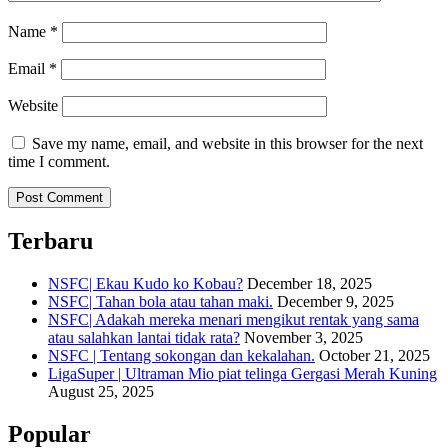
Name
*
Email
*
Website
Save my name, email, and website in this browser for the next
time I comment.
Terbaru
NSFC| Ekau Kudo ko Kobau?
December 18, 2025
NSFC| Tahan bola atau tahan maki.
December 9, 2025
NSFC| Adakah mereka menari mengikut rentak yang sama
atau salahkan lantai tidak rata?
November 3, 2025
NSFC | Tentang sokongan dan kekalahan.
October 21, 2025
LigaSuper | Ultraman Mio piat telinga Gergasi Merah Kuning
August 25, 2025
Popular