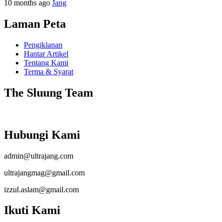
10 months ago
Jang
Laman Peta
Pengiklanan
Hantar Artikel
Tentang Kami
Terma & Syarat
The Sluung Team
Hubungi Kami
admin@ultrajang.com
ultrajangmag@gmail.com
izzul.aslam@gmail.com
Ikuti Kami