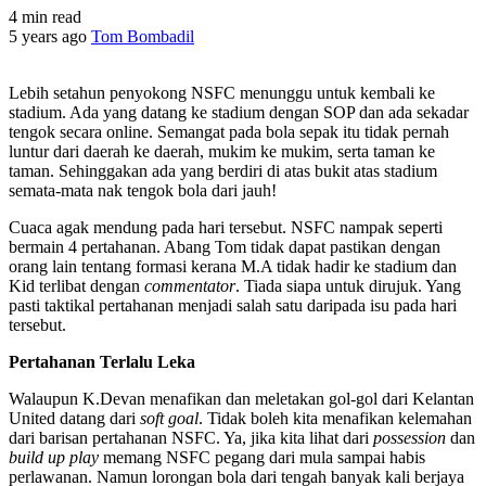
4 min read
5 years ago
Tom Bombadil
Lebih setahun penyokong NSFC menunggu untuk kembali ke
stadium. Ada yang datang ke stadium dengan SOP dan ada sekadar
tengok secara online. Semangat pada bola sepak itu tidak pernah
luntur dari daerah ke daerah, mukim ke mukim, serta taman ke
taman. Sehinggakan ada yang berdiri di atas bukit atas stadium
semata-mata nak tengok bola dari jauh!
Cuaca agak mendung pada hari tersebut. NSFC nampak seperti
bermain 4 pertahanan. Abang Tom tidak dapat pastikan dengan
orang lain tentang formasi kerana M.A tidak hadir ke stadium dan
Kid terlibat dengan
commentator
. Tiada siapa untuk dirujuk. Yang
pasti taktikal pertahanan menjadi salah satu daripada isu pada hari
tersebut.
Pertahanan Terlalu Leka
Walaupun K.Devan menafikan dan meletakan gol-gol dari Kelantan
United datang dari
soft goal
. Tidak boleh kita menafikan kelemahan
dari barisan pertahanan NSFC. Ya, jika kita lihat dari
possession
dan
build up play
memang NSFC pegang dari mula sampai habis
perlawanan. Namun lorongan bola dari tengah banyak kali berjaya