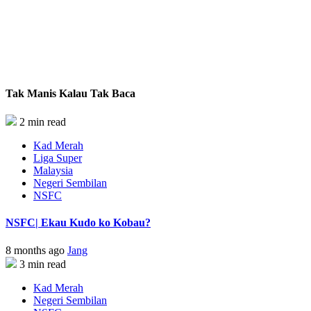
Tak Manis Kalau Tak Baca
2 min read
Kad Merah
Liga Super
Malaysia
Negeri Sembilan
NSFC
NSFC| Ekau Kudo ko Kobau?
8 months ago
Jang
3 min read
Kad Merah
Negeri Sembilan