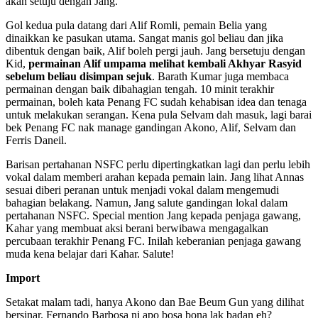
akan setuju dengan Jang.
Gol kedua pula datang dari Alif Romli, pemain Belia yang
dinaikkan ke pasukan utama. Sangat manis gol beliau dan jika
dibentuk dengan baik, Alif boleh pergi jauh. Jang bersetuju dengan
Kid,
permainan Alif umpama melihat kembali Akhyar Rasyid
sebelum beliau disimpan sejuk
. Barath Kumar juga membaca
permainan dengan baik dibahagian tengah. 10 minit terakhir
permainan, boleh kata Penang FC sudah kehabisan idea dan tenaga
untuk melakukan serangan. Kena pula Selvam dah masuk, lagi barai
bek Penang FC nak manage gandingan Akono, Alif, Selvam dan
Ferris Daneil.
Barisan pertahanan NSFC perlu dipertingkatkan lagi dan perlu lebih
vokal dalam memberi arahan kepada pemain lain. Jang lihat Annas
sesuai diberi peranan untuk menjadi vokal dalam mengemudi
bahagian belakang. Namun, Jang salute gandingan lokal dalam
pertahanan NSFC. Special mention Jang kepada penjaga gawang,
Kahar yang membuat aksi berani berwibawa mengagalkan
percubaan terakhir Penang FC. Inilah keberanian penjaga gawang
muda kena belajar dari Kahar. Salute!
Import
Setakat malam tadi, hanya Akono dan Bae Beum Gun yang dilihat
bersinar. Fernando Barbosa ni apo bosa bona lak badan eh?