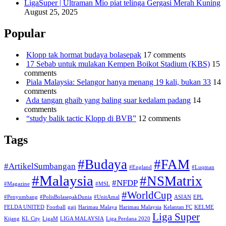
LigaSuper | Ultraman Mio piat telinga Gergasi Merah Kuning
August 25, 2025
Popular
Klopp tak hormat budaya bolasepak
17 comments
17 Sebab untuk mulakan Kempen Boikot Stadium (KBS)
15
comments
Piala Malaysia: Selangor hanya menang 19 kali, bukan 33
14
comments
Ada tangan ghaib yang baling suar kedalam padang
14
comments
“study balik tactic Klopp di BVB”
12 comments
Tags
#Budaya
#FAM
#ArtikelSumbangan
#England
#Luqman
#Malaysia
#NSMatrix
#NFDP
#Magazine
#MSL
#WorldCup
#Penyumbang
#PolisBolasepakDunia
#UnitAmal
ASIAN
EPL
FELDA UNITED
Football
gaji
Harimau Malaya
Harimau Malaysia
Kelantan FC
KELME
Liga Super
Kijang
KL City
LigaM
LIGA MALAYSIA
Liga Perdana 2020