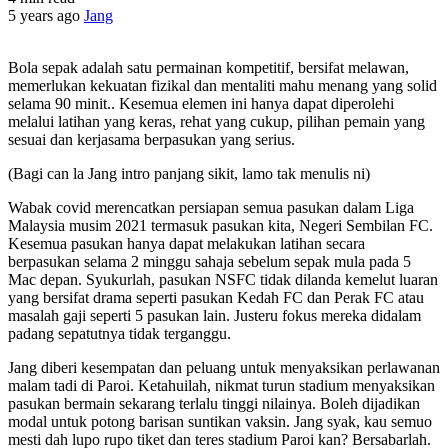
5 years ago
Jang
Bola sepak adalah satu permainan kompetitif, bersifat melawan,
memerlukan kekuatan fizikal dan mentaliti mahu menang yang solid
selama 90 minit.. Kesemua elemen ini hanya dapat diperolehi
melalui latihan yang keras, rehat yang cukup, pilihan pemain yang
sesuai dan kerjasama berpasukan yang serius.
(Bagi can la Jang intro panjang sikit, lamo tak menulis ni)
Wabak covid merencatkan persiapan semua pasukan dalam Liga
Malaysia musim 2021 termasuk pasukan kita, Negeri Sembilan FC.
Kesemua pasukan hanya dapat melakukan latihan secara
berpasukan selama 2 minggu sahaja sebelum sepak mula pada 5
Mac depan. Syukurlah, pasukan NSFC tidak dilanda kemelut luaran
yang bersifat drama seperti pasukan Kedah FC dan Perak FC atau
masalah gaji seperti 5 pasukan lain. Justeru fokus mereka didalam
padang sepatutnya tidak terganggu.
Jang diberi kesempatan dan peluang untuk menyaksikan perlawanan
malam tadi di Paroi. Ketahuilah, nikmat turun stadium menyaksikan
pasukan bermain sekarang terlalu tinggi nilainya. Boleh dijadikan
modal untuk potong barisan suntikan vaksin. Jang syak, kau semuo
mesti dah lupo rupo tiket dan teres stadium Paroi kan? Bersabarlah.