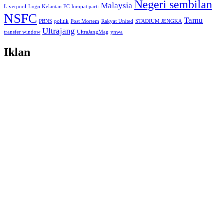
Negeri sembilan
Malaysia
Liverpool
Logo Kelantan FC
lompat parti
NSFC
Tamu
PBNS
politik
Post Mortem
Rakyat United
STADIUM JENGKA
Ultrajang
transfer window
UltraJangMag
ynwa
Iklan