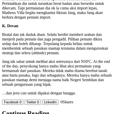
Perintahkan dia untuk turunkan berat badan atau bersedia untuk
dikecam. Tapi permaianan dia ok la cuma aksi import lepas,
Matheus Villa begitu menghantui fikiran Jang, maka Jang akan
berkira dengan pemain import.
K. Devan
Brutal dan tak duduk diam. Selalu berdiri memberi arahan dan
menjerit pada pemain dan juga pengadil. Pilihan pemain dikira
sedap dan boleh diharap. Terpulang kepada beliau untuk
membentuk sebuah pasukan mantap terutama dalam menguruskan
strategi dan selera (attitude) pemain.
Jang tak sabar untuk melihat aksi seterusnya dari NSFC. At the end
of the day, penyokong hanya mahu lihat aksi permainan yang
bermaruah dari pasukan. Mereka tidak mahu drama berebut tanah
atau harta pusaka, logo dan sebagainya. Mereka hanya mahu sebuah
pasukan mantap demi menjaga nama baik Negeri Sembilan dan
sebuah pengurusan yang bijak.
…dan jersi cun untuk dipakai dengan bangga.
0
Shares
Facebook
0
Twitter
0
LinkedIn
Continue Reading