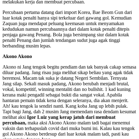
melakukan kerja dan membuat percubaan.
Percubaan pertama datang dari import Korea, Bae Beom Gun dari
luar kotak penalti hanya sipi terkeluar dari gawang gol. Kemudian
Zaquan juga mendapat peluang keemasan untuk menyamakan
kedudukan namun percubaannya dari dalam kotak penalti ditepis
penjaga gawang Penang. Bola juga bersimpang siur dalam kotak
penalti Penang dan jumlah tendangan sudut juga agak tinggi
berbanding musim lepas.
Akono Akono
Akono ni Jang tengok begitu pendiam dan tak banyak cakap semasa
diluar padang. Jang risau juga melihat sikap beliau yang agak tidak
beremosi. Macam tak suka je datang Negeri Sembilan. Ternyata
Jang silap. Sekali masuk padang, Akono berubah menjadi brutal,
vokal, kompetitif, winning mentaliti dan no bullshit. 1 kad kuning
kerana maki pengadil sebagai bukti dia sangat vokal. Apabila
hantaran pemain tidak kena dengan seleranya, dia akan menjerit.
Ah! kau tengok la sendiri nanti. Kang koba Jang up lebih pulak.
Tapi bagi Jang, dah 2 musim Jang memendam rasa dendam kesumat
melihat aksi
Igor Luiz yang kerap jatuh dari membuat
percubaan,
maka aksi Akono Akono malam tadi bagai menemui
vaksin dan terhapuslah covid dari muka bumi ini. Kalau kau tengok
gol Akono Akono berdesup dari luar kotak malam tadi, pasti kau