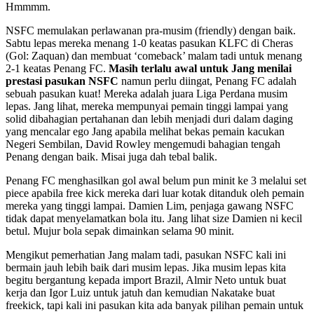
Hmmmm.
NSFC memulakan perlawanan pra-musim (friendly) dengan baik.
Sabtu lepas mereka menang 1-0 keatas pasukan KLFC di Cheras
(Gol: Zaquan) dan membuat ‘comeback’ malam tadi untuk menang
2-1 keatas Penang FC.
Masih terlalu awal untuk Jang menilai
prestasi pasukan NSFC
namun perlu diingat, Penang FC adalah
sebuah pasukan kuat! Mereka adalah juara Liga Perdana musim
lepas. Jang lihat, mereka mempunyai pemain tinggi lampai yang
solid dibahagian pertahanan dan lebih menjadi duri dalam daging
yang mencalar ego Jang apabila melihat bekas pemain kacukan
Negeri Sembilan, David Rowley mengemudi bahagian tengah
Penang dengan baik. Misai juga dah tebal balik.
Penang FC menghasilkan gol awal belum pun minit ke 3 melalui set
piece apabila free kick mereka dari luar kotak ditanduk oleh pemain
mereka yang tinggi lampai. Damien Lim, penjaga gawang NSFC
tidak dapat menyelamatkan bola itu. Jang lihat size Damien ni kecil
betul. Mujur bola sepak dimainkan selama 90 minit.
Mengikut pemerhatian Jang malam tadi, pasukan NSFC kali ini
bermain jauh lebih baik dari musim lepas. Jika musim lepas kita
begitu bergantung kepada import Brazil, Almir Neto untuk buat
kerja dan Igor Luiz untuk jatuh dan kemudian Nakatake buat
freekick, tapi kali ini pasukan kita ada banyak pilihan pemain untuk