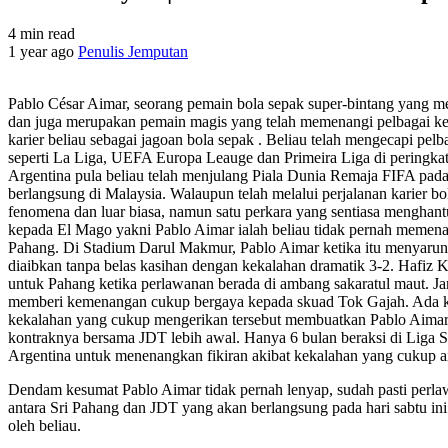
4 min read
1 year ago
Penulis Jemputan
Pablo César Aimar, seorang pemain bola sepak super-bintang yang m
dan juga merupakan pemain magis yang telah memenangi pelbagai ke
karier beliau sebagai jagoan bola sepak . Beliau telah mengecapi pelba
seperti La Liga, UEFA Europa Leauge dan Primeira Liga di peringka
Argentina pula beliau telah menjulang Piala Dunia Remaja FIFA pad
berlangsung di Malaysia. Walaupun telah melalui perjalanan karier b
fenomena dan luar biasa, namun satu perkara yang sentiasa menghant
kepada El Mago yakni Pablo Aimar ialah beliau tidak pernah memen
Pahang. Di Stadium Darul Makmur, Pablo Aimar ketika itu menyarung
diaibkan tanpa belas kasihan dengan kekalahan dramatik 3-2. Hafiz
untuk Pahang ketika perlawanan berada di ambang sakaratul maut. Jar
memberi kemenangan cukup bergaya kepada skuad Tok Gajah. Ada 
kekalahan yang cukup mengerikan tersebut membuatkan Pablo Aimar
kontraknya bersama JDT lebih awal. Hanya 6 bulan beraksi di Liga 
Argentina untuk menenangkan fikiran akibat kekalahan yang cukup a
Dendam kesumat Pablo Aimar tidak pernah lenyap, sudah pasti perlaw
antara Sri Pahang dan JDT yang akan berlangsung pada hari sabtu ini 
oleh beliau.