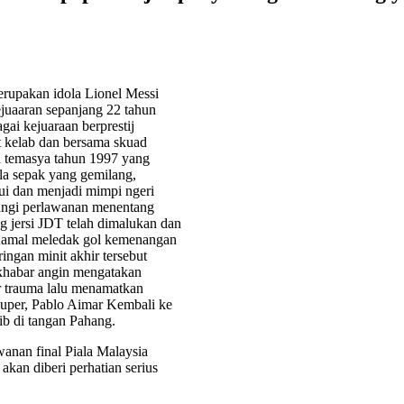
erupakan idola Lionel Messi
juaaran sepanjang 22 tahun
gai kejuaraan berprestij
t kelab dan bersama skuad
a temasya tahun 1997 yang
ola sepak yang gemilang,
ui dan menjadi mimpi ngeri
angi perlawanan menentang
 jersi JDT telah dimalukan dan
 Kamal meledak gol kemenangan
ingan minit akhir tersebut
khabar angin mengatakan
 trauma lalu menamatkan
Super, Pablo Aimar Kembali ke
ib di tangan Pahang.
anan final Piala Malaysia
akan diberi perhatian serius