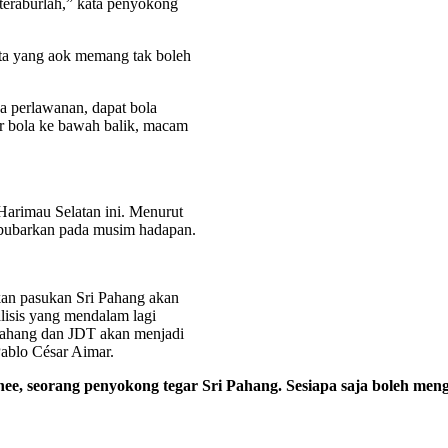
rteraburlah,” kata penyokong
kata yang aok memang tak boleh
sa perlawanan, dapat bola
ar bola ke bawah balik, macam
Harimau Selatan ini. Menurut
ibubarkan pada musim hadapan.
kan pasukan Sri Pahang akan
alisis yang mendalam lagi
i Pahang dan JDT akan menjadi
ablo César Aimar.
Chee, seorang penyokong tegar Sri Pahang. Sesiapa saja boleh men