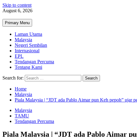
Skip to content
August 6, 2026
Primary Menu
Laman Utama
Malaysia
Negeri Sembilan
Internasional
EPL
Tendangan Percuma
Tentang Kami
Search for:
Home
Malaysia
Piala Malaysia | “JDT ada Pablo Aimar pun Keh pepoh” ujar p
Malaysia
TAMU
Tendangan Percuma
Piala Malaysia | “JDT ada Pablo Aimar p