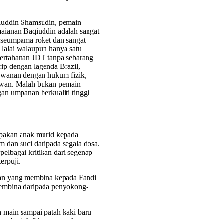
qiuddin Shamsudin, pemain
maianan Baqiuddin adalah sangat
 seumpama roket dan sangat
 lalai walaupun hanya satu
ertahanan JDT tanpa sebarang
ip dengan lagenda Brazil,
awanan dengan hukum fizik,
wan. Malah bukan pemain
gan umpanan berkualiti tinggi
upakan anak murid kepada
 dan suci daripada segala dosa.
elbagai kritikan dari segenap
erpuji.
kan yang membina kepada Fandi
membina daripada penyokong-
n main sampai patah kaki baru