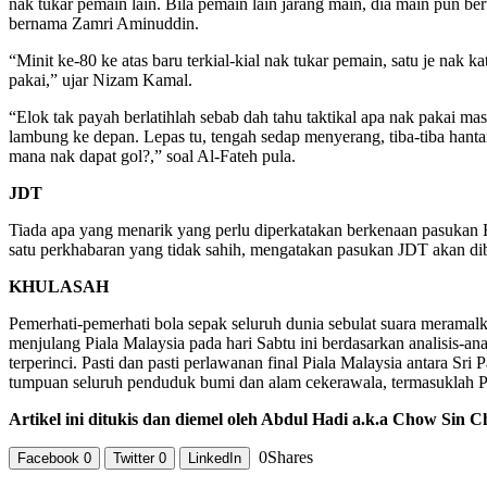
nak tukar pemain lain. Bila pemain lain jarang main, dia main pun be
bernama Zamri Aminuddin.
“Minit ke-80 ke atas baru terkial-kial nak tukar pemain, satu je nak 
pakai,” ujar Nizam Kamal.
“Elok tak payah berlatihlah sebab dah tahu taktikal apa nak pakai ma
lambung ke depan. Lepas tu, tengah sedap menyerang, tiba-tiba hant
mana nak dapat gol?,” soal Al-Fateh pula.
JDT
Tiada apa yang menarik yang perlu diperkatakan berkenaan pasukan 
satu perkhabaran yang tidak sahih, mengatakan pasukan JDT akan d
KHULASAH
Pemerhati-pemerhati bola sepak seluruh dunia sebulat suara meramal
menjulang Piala Malaysia pada hari Sabtu ini berdasarkan analisis-an
terperinci. Pasti dan pasti perlawanan final Piala Malaysia antara Sr
tumpuan seluruh penduduk bumi dan alam cekerawala, termasuklah P
Artikel ini ditukis dan diemel oleh Abdul Hadi a.k.a Chow Sin 
0
Shares
Facebook
0
Twitter
0
LinkedIn