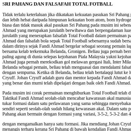
S
RI PAHANG DAN FALSAFAH TOTAL FOTBALL
Tidak terlalu keterlaluan jika dikatakan kekuatan pasukan Sri Pahang
dan lebih hebat daripada himpunan kekuatan bom atom, bom hydroge
biasa dan tidak masuk akal pasukan Sri Pahang pada musim ini sebena
Ahmad yang merupakan jurulatih berwibawa dan berpengalaman lua
jurulatih yang menerapkan falsafah Total Football dalam permainan 
Ahmad dan falsafah bola sepak Total Football sebenarnya sudah bers
dalam dirinya sejak Fandi Ahmad bergelar sebagai seorang pemain la
bersama kelab terkemuka Belanda, Gronigen. Beliau juga pernah ber
paling agung di dunia selepas kejohanan Piala Malaysia yakni kejo
Ahmad juga pernah merekodkan gol melawan gergasi Itali, Inter Mila
Belanda sebagai pemain, beliau telah menguasai dan mendalami falsaf
dengan sempurna. Ketika di Belanda, beliau telah bertalaqqi lutut ke
Cryuff. Johan Cryuff adalah guru dan mentor kepada Fandi Ahmad d
yang benar dan murni telah dipelajari dengan baik oleh Fandi Ahmad.
Pada musim ini corak permainan menghiburkan Total Football telah 
Taktikal Fandi Ahmad seolah-olah mencabar kawarasan akal manusia,
tukar formasi dalam satu perlawanan yang sama sehingga menyebak
sendiri seperti seolah-olah sudah hilang kewarasan akal. Dalam satu 
Pahang akan bermain dengan formasi yang variasi, 3-5-2, 5-3-2 dan 4
dengan mengamalkan hanya satu formasi. Jika mendiang Johan Cryuff
menangis terharu kerana Sri Pahang di bawah kendalian Fandi Ahmad