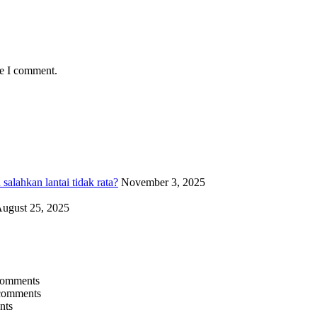
me I comment.
alahkan lantai tidak rata?
November 3, 2025
ugust 25, 2025
comments
comments
nts