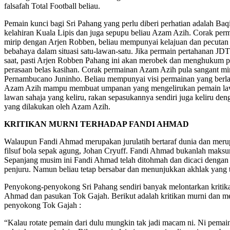
falsafah Total Football beliau.
Pemain kunci bagi Sri Pahang yang perlu diberi perhatian adalah Ba
kelahiran Kuala Lipis dan juga sepupu beliau Azam Azih. Corak per
mirip dengan Arjen Robben, beliau mempunyai kelajuan dan pecutan
bebahaya dalam situasi satu-lawan-satu. Jika permain pertahanan JDT
saat, pasti Arjen Robben Pahang ini akan merobek dan menghukum p
perasaan belas kasihan. Corak permainan Azam Azih pula sangant mir
Pernambucano Juninho. Beliau mempunyai visi permainan yang berl
Azam Azih mampu membuat umpanan yang mengelirukan pemain la
lawan sahaja yang keliru, rakan sepasukannya sendiri juga keliru den
yang dilakukan oleh Azam Azih.
KRITIKAN MURNI TERHADAP FANDI AHMAD
Walaupun Fandi Ahmad merupakan jurulatih bertaraf dunia dan mer
filsuf bola sepak agung, Johan Cryuff. Fandi Ahmad bukanlah maksum
Sepanjang musim ini Fandi Ahmad telah ditohmah dan dicaci dengan p
penjuru. Namun beliau tetap bersabar dan menunjukkan akhlak yang t
Penyokong-penyokong Sri Pahang sendiri banyak melontarkan kriti
Ahmad dan pasukan Tok Gajah. Berikut adalah kritikan murni dan 
penyokong Tok Gajah :
“Kalau rotate pemain dari dulu mungkin tak jadi macam ni. Ni pemai