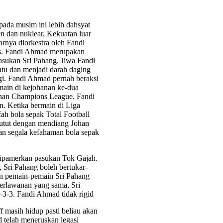
 pada musim ini lebih dahsyat
n dan nuklear. Kekuatan luar
rnya diorkestra oleh Fandi
s. Fandi Ahmad merupakan
pasukan Sri Pahang. Jiwa Fandi
atu dan menjadi darah daging
gi. Fandi Ahmad pernah beraksi
main di kejohanan ke-dua
hanan Champions League. Fandi
n. Ketika bermain di Liga
ah bola sepak Total Football
 lutut dengan mendiang Johan
an segala kefahaman bola sepak
dipamerkan pasukan Tok Gajah.
 Sri Pahang boleh bertukar-
an pemain-pemain Sri Pahang
perlawanan yang sama, Sri
-3-3. Fandi Ahmad tidak rigid
 masih hidup pasti beliau akan
 telah meneruskan legasi