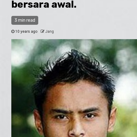
bersara awal.
3 min read
10 years ago
Jang