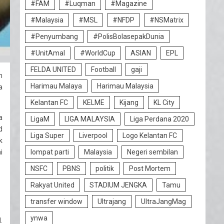
#FAM
#Luqman
#Magazine
#Malaysia
#MSL
#NFDP
#NSMatrix
#Penyumbang
#PolisBolasepakDunia
#UnitAmal
#WorldCup
ASIAN
EPL
FELDA UNITED
Football
gaji
m
Harimau Malaya
Harimau Malaysia
a
Kelantan FC
KELME
Kijang
KL City
a
LigaM
LIGA MALAYSIA
Liga Perdana 2020
d
Liga Super
Liverpool
Logo Kelantan FC
k
i
lompat parti
Malaysia
Negeri sembilan
NSFC
PBNS
politik
Post Mortem
Rakyat United
STADIUM JENGKA
Tamu
transfer window
Ultrajang
UltraJangMag
ynwa
.