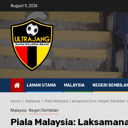
Skip
August 9, 2026
to
content
LAMAN UTAMA
MALAYSIA
NEGERI SEMBILA
Home
Malaysia
Piala Malaysia: Laksamana Doe, Negeri Sembilan d
Malaysia
Negeri Sembilan
Piala Malaysia: Laksaman