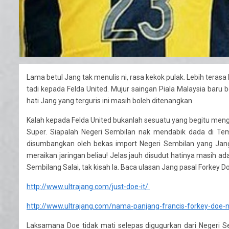
Lama betul Jang tak menulis ni, rasa kekok pulak. Lebih te
tadi kepada Felda United. Mujur saingan Piala Malaysia bar
hati Jang yang terguris ini masih boleh ditenangkan.
Kalah kepada Felda United bukanlah sesuatu yang begitu meng
Super. Siapalah Negeri Sembilan nak mendabik dada di Teme
disumbangkan oleh bekas import Negeri Sembilan yang Jang 
meraikan jaringan beliau! Jelas jauh disudut hatinya masih a
Sembilang Salai, tak kisah la. Baca ulasan Jang pasal Forkey 
http://www.ultrajang.com/just-doe-it/
http://www.ultrajang.com/nama-panjang-francis-forkey-doe
Laksamana Doe tidak mati selepas digugurkan dari Negeri S