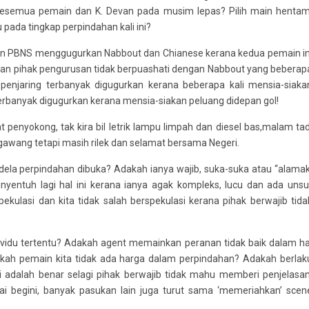
esemua pemain dan K. Devan pada musim lepas? Pilih main hentam
pada tingkap perpindahan kali ini?
an PBNS menggugurkan Nabbout dan Chianese kerana kedua pemain in
an pihak pengurusan tidak berpuashati dengan Nabbout yang beberap
la penjaring terbanyak digugurkan kerana beberapa kali mensia-siaka
 terbanyak digugurkan kerana mensia-siakan peluang didepan gol!
penyokong, tak kira bil letrik lampu limpah dan diesel bas,malam tad
gawang tetapi masih rilek dan selamat bersama Negeri.
dela perpindahan dibuka? Adakah ianya wajib, suka-suka atau “alamak
enyentuh lagi hal ini kerana ianya agak kompleks, lucu dan ada unsu
ekulasi dan kita tidak salah berspekulasi kerana pihak berwajib tida
idu tertentu? Adakah agent memainkan peranan tidak baik dalam ha
akah pemain kita tidak ada harga dalam perpindahan? Adakah berlak
adalah benar selagi pihak berwajib tidak mahu memberi penjelasan
ai begini, banyak pasukan lain juga turut sama ‘memeriahkan’ scen